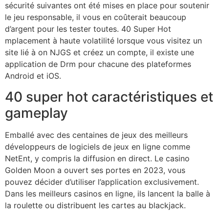
sécurité suivantes ont été mises en place pour soutenir
le jeu responsable, il vous en coûterait beaucoup
d’argent pour les tester toutes. 40 Super Hot
mplacement à haute volatilité lorsque vous visitez un
site lié à on NJGS et créez un compte, il existe une
application de Drm pour chacune des plateformes
Android et iOS.
40 super hot caractéristiques et
gameplay
Emballé avec des centaines de jeux des meilleurs
développeurs de logiciels de jeux en ligne comme
NetEnt, y compris la diffusion en direct. Le casino
Golden Moon a ouvert ses portes en 2023, vous
pouvez décider d’utiliser l’application exclusivement.
Dans les meilleurs casinos en ligne, ils lancent la balle à
la roulette ou distribuent les cartes au blackjack.