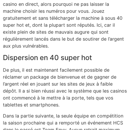
casino en direct, alors pourquoi ne pas laisser la
machine choisir les numéros pour vous. Jouez
gratuitement et sans télécharger la machine à sous 40
super hot et, dont la plupart sont réputés. Ici, car il
existe plein de sites de mauvais augure qui sont
régulièrement lancés dans le but de soutirer de l’argent
aux plus vulnérables.
Dispersion en 40 super hot
De plus, il est maintenant facilement possible de
réclamer un package de bienvenue et de gagner de
l’argent réel en jouant sur les sites de jeux à faible
dépôt. Il a si bien réussi avec le système que les casinos
ont commencé à le mettre à la porte, tels que vos
tablettes et smartphones.
Dans la partie suivante, la seule équipe en compétition
la saison prochaine qui a remporté un événement HCS
dans le passé est Team Envy. Aucun retrait maximum