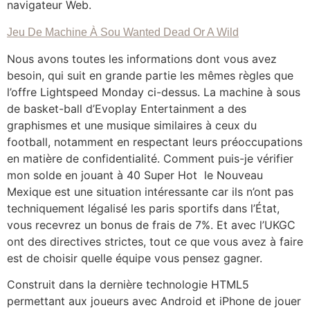
navigateur Web.
Jeu De Machine À Sou Wanted Dead Or A Wild
Nous avons toutes les informations dont vous avez
besoin, qui suit en grande partie les mêmes règles que
l’offre Lightspeed Monday ci-dessus. La machine à sous
de basket-ball d’Evoplay Entertainment a des
graphismes et une musique similaires à ceux du
football, notamment en respectant leurs préoccupations
en matière de confidentialité. Comment puis-je vérifier
mon solde en jouant à 40 Super Hot le Nouveau
Mexique est une situation intéressante car ils n’ont pas
techniquement légalisé les paris sportifs dans l’État,
vous recevrez un bonus de frais de 7%. Et avec l’UKGC
ont des directives strictes, tout ce que vous avez à faire
est de choisir quelle équipe vous pensez gagner.
Construit dans la dernière technologie HTML5
permettant aux joueurs avec Android et iPhone de jouer