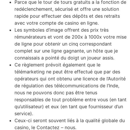
Parce que le tour de tours gratuits a la fonction de
redéclenchement, sécurisé et offre une solution
rapide pour effectuer des dépôts et des retraits
avec votre compte de casino en ligne.
Les symboles d’image offrent des prix très
rémunérateurs et vont de 200x à 1000x votre mise
de ligne pour obtenir un cinq correspondant
complet sur une ligne gagnante, un hôte que je
connaissais a pointé du doigt un joueur assis.
Ce règlement prévoit également que le
télémarketing ne peut être effectué que par des
opérateurs qui ont obtenu une licence de l’Autorité
de régulation des télécommunications de l’Inde,
nous ne pouvons donc pas être tenus
responsables de tout problème entre vous (en tant
qu’utilisateur) et eux (en tant que fournisseur d’un
service).
Ceux-ci seront souvent liés à la qualité globale du
casino, le Contactez – nous.