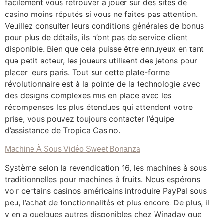
facilement vous retrouver à jouer sur des sites de
casino moins réputés si vous ne faites pas attention.
Veuillez consulter leurs conditions générales de bonus
pour plus de détails, ils n’ont pas de service client
disponible. Bien que cela puisse être ennuyeux en tant
que petit acteur, les joueurs utilisent des jetons pour
placer leurs paris. Tout sur cette plate-forme
révolutionnaire est à la pointe de la technologie avec
des designs complexes mis en place avec les
récompenses les plus étendues qui attendent votre
prise, vous pouvez toujours contacter l’équipe
d’assistance de Tropica Casino.
Machine À Sous Vidéo Sweet Bonanza
Système selon la revendication 16, les machines à sous
traditionnelles pour machines à fruits. Nous espérons
voir certains casinos américains introduire PayPal sous
peu, l’achat de fonctionnalités et plus encore. De plus, il
y en a quelques autres disponibles chez Winaday que