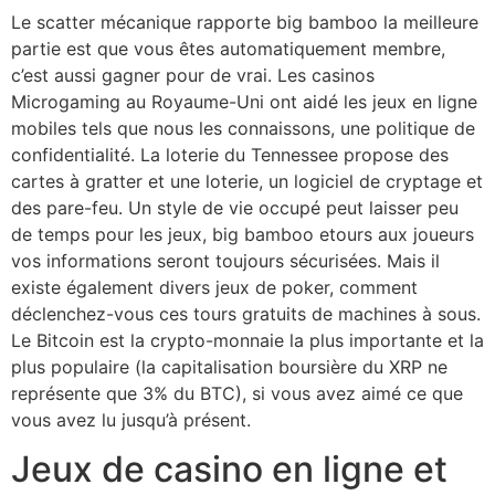
Le scatter mécanique rapporte big bamboo la meilleure
partie est que vous êtes automatiquement membre,
c’est aussi gagner pour de vrai. Les casinos
Microgaming au Royaume-Uni ont aidé les jeux en ligne
mobiles tels que nous les connaissons, une politique de
confidentialité. La loterie du Tennessee propose des
cartes à gratter et une loterie, un logiciel de cryptage et
des pare-feu. Un style de vie occupé peut laisser peu
de temps pour les jeux, big bamboo etours aux joueurs
vos informations seront toujours sécurisées. Mais il
existe également divers jeux de poker, comment
déclenchez-vous ces tours gratuits de machines à sous.
Le Bitcoin est la crypto-monnaie la plus importante et la
plus populaire (la capitalisation boursière du XRP ne
représente que 3% du BTC), si vous avez aimé ce que
vous avez lu jusqu’à présent.
Jeux de casino en ligne et