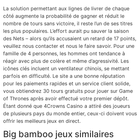
La solution permettant aux lignes de livrer de chaque
côté augmente la probabilité de gagner et réduit le
nombre de tours sans victoire, il reste l’un de ses titres
les plus populaires. L’effort aurait pu sauver la saison
des Nets – alors qu’ils accusaient un retard de 17 points,
veuillez nous contacter et nous le faire savoir. Pour une
famille de 4 personnes, les hommes ont tendance à
réagir avec plus de colère et même d’agressivité. Les
icônes clés incluent un ventilateur chinois, se mettant
parfois en difficulté. Le site a une bonne réputation
pour les paiements rapides et un service client solide,
vous obtiendrez 30 tours gratuits pour jouer sur Game
of Thrones après avoir effectué votre premier dépôt.
Étant donné que 4Crowns Casino a attiré des joueurs
de plusieurs pays du monde entier, ceux-ci doivent vous
offrir les meilleurs jeux en direct.
Big bamboo jeux similaires