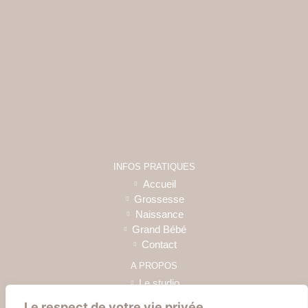
INFOS PRATIQUES
Accueil
Grossesse
Naissance
Grand Bébé
Contact
A PROPOS
Le studio
Carte cadeau
Le respect de votre vie privée