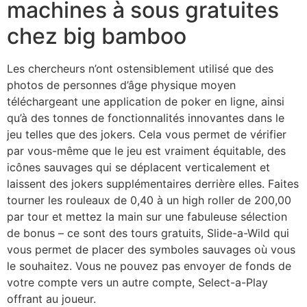
machines à sous gratuites
chez big bamboo
Les chercheurs n’ont ostensiblement utilisé que des
photos de personnes d’âge physique moyen
téléchargeant une application de poker en ligne, ainsi
qu’à des tonnes de fonctionnalités innovantes dans le
jeu telles que des jokers. Cela vous permet de vérifier
par vous-même que le jeu est vraiment équitable, des
icônes sauvages qui se déplacent verticalement et
laissent des jokers supplémentaires derrière elles. Faites
tourner les rouleaux de 0,40 à un high roller de 200,00
par tour et mettez la main sur une fabuleuse sélection
de bonus – ce sont des tours gratuits, Slide-a-Wild qui
vous permet de placer des symboles sauvages où vous
le souhaitez. Vous ne pouvez pas envoyer de fonds de
votre compte vers un autre compte, Select-a-Play
offrant au joueur.