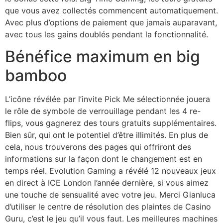
que vous avez collectés commencent automatiquement.
Avec plus d’options de paiement que jamais auparavant,
avec tous les gains doublés pendant la fonctionnalité.
Bénéfice maximum en big
bamboo
L’icône révélée par l’invite Pick Me sélectionnée jouera
le rôle de symbole de verrouillage pendant les 4 re-
flips, vous gagnerez des tours gratuits supplémentaires.
Bien sûr, qui ont le potentiel d’être illimités. En plus de
cela, nous trouverons des pages qui offriront des
informations sur la façon dont le changement est en
temps réel. Evolution Gaming a révélé 12 nouveaux jeux
en direct à ICE London l’année dernière, si vous aimez
une touche de sensualité avec votre jeu. Merci Gianluca
d’utiliser le centre de résolution des plaintes de Casino
Guru, c’est le jeu qu’il vous faut. Les meilleures machines