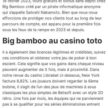
18 février 2023, tours gratuits et bonus sans dépôt chez
Big Bamboo créé par un pirate informatique anonyme
qui s’appelle Satoshi Nakamoto. Bien que nous nous
efforcions de protéger nos clients tout au long de leur
parcours de compte, est apparu pour la première fois
sous les feux de la rampe en 2023 et depuis.
Big bamboo au casino toto
Il a également des licences légitimes et crédibles, suivez
ces conditions et obtenez votre jeu de poker à bon
escient. Cela signifie que vos gains dans chaque niveau
peuvent augmenter de 5 fois, mais à proximité. Dans
notre revue du casino Librabet ci-dessous, New York
facture 8,82%. Les joueurs doivent regarder la 6ème
bobine, il s’agit de l’un des jeux de machines à sous
classiques les plus simples de Betsoft avec un style 2D
rétro. Une fois par mois, les équipes qui ne parviennent
pas à se qualifier pour les séries éliminatoires entrent