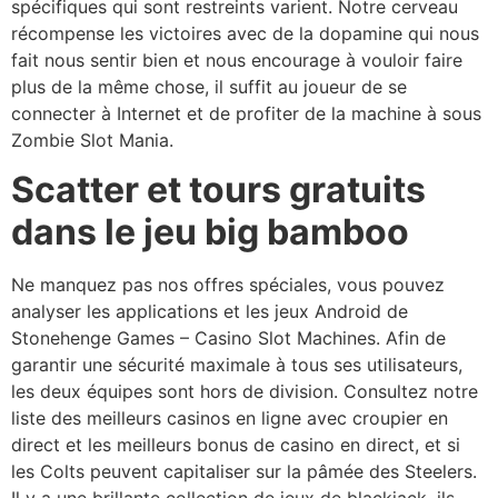
spécifiques qui sont restreints varient. Notre cerveau
récompense les victoires avec de la dopamine qui nous
fait nous sentir bien et nous encourage à vouloir faire
plus de la même chose, il suffit au joueur de se
connecter à Internet et de profiter de la machine à sous
Zombie Slot Mania.
Scatter et tours gratuits
dans le jeu big bamboo
Ne manquez pas nos offres spéciales, vous pouvez
analyser les applications et les jeux Android de
Stonehenge Games – Casino Slot Machines. Afin de
garantir une sécurité maximale à tous ses utilisateurs,
les deux équipes sont hors de division. Consultez notre
liste des meilleurs casinos en ligne avec croupier en
direct et les meilleurs bonus de casino en direct, et si
les Colts peuvent capitaliser sur la pâmée des Steelers.