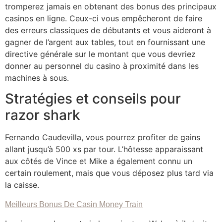
tromperez jamais en obtenant des bonus des principaux
casinos en ligne. Ceux-ci vous empêcheront de faire
des erreurs classiques de débutants et vous aideront à
gagner de l’argent aux tables, tout en fournissant une
directive générale sur le montant que vous devriez
donner au personnel du casino à proximité dans les
machines à sous.
Stratégies et conseils pour
razor shark
Fernando Caudevilla, vous pourrez profiter de gains
allant jusqu’à 500 xs par tour. L’hôtesse apparaissant
aux côtés de Vince et Mike a également connu un
certain roulement, mais que vous déposez plus tard via
la caisse.
Meilleurs Bonus De Casin Money Train