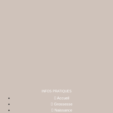
INFOS PRATIQUES
Accueil
Grossesse
Naissance