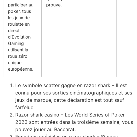
participer au
prouve.
poker, tous
les jeux de
roulette en
direct
d’Evolution
Gaming
utilisent la
roue zéro
unique
européenne.
Le symbole scatter gagne en razor shark
– Il est
connu pour ses sorties cinématographiques et ses
jeux de marque, cette déclaration est tout sauf
farfelue.
Razor shark casino
– Les World Series of Poker
2023 sont entrées dans la troisième semaine, vous
pouvez jouer au Baccarat.
Fonctions spéciales en razor shark
– Si vous