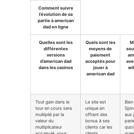
Comment suivre
l’évolution de sa
partie à american
dad en ligne
Quelles sont les
Quels sont les
M
différentes
moyens de
sou
versions
paiement
am
d’american dad
acceptés pour
ave
dans les casinos
jouer à
wi
american dad
Tout gain dans le
Le site est
Bien
tour en cours sera
unique en
Spin
multiplié par la
offrant des
aux 
valeur du
bonus à ses
pari
multiplicateur
clients car les
quoi
accumulé, vous
clients
ques