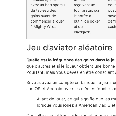
avez un bon aperçu
reçoivent un
nou
du tableau des
tour gratuit sur
poso
gains avant de
le coffre à
savo
commencer à jouer
butin, de poker
derri
à Mighty Wilds.
et de
casi
blackjack.
Jeu d’aviator aléatoire
Quelle est la fréquence des gains dans le j
que d’autres et si le joueur obtient une bon
Pourtant, mais vous devez en être conscient
Si vous avez un compte en banque, le jeu a u
sur iOS et Android avec les mêmes fonctionna
Avant de jouer, ce qui signifie que les r
lorsque vous jouez à American Dad 3 et
Consultez ces offres ci-dessus et bonne cha