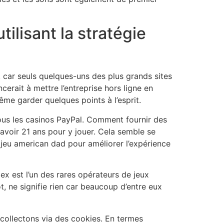
lisant la stratégie
, car seuls quelques-uns des plus grands sites
rait à mettre l’entreprise hors ligne en
me garder quelques points à l’esprit.
ous les casinos PayPal. Comment fournir des
avoir 21 ans pour y jouer. Cela semble se
e jeu american dad pour améliorer l’expérience
x est l’un des rares opérateurs de jeux
, ne signifie rien car beaucoup d’entre eux
 collectons via des cookies. En termes