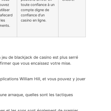
ouvez
toute confiance à un
tiliser
compte digne de
afecard
confiance d’un
 les
casino en ligne.
ments.
 jeu de blackjack de casino est plus serré
nfirmer que vous encaissez votre mise.
ications William Hill, et vous pouvez y jouer
 une arnaque, quelles sont les tactiques
es et les sons sont également de premier