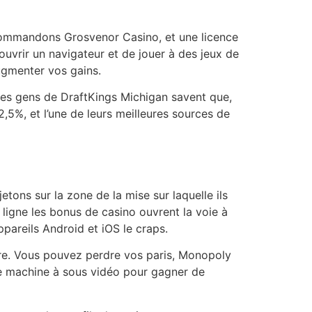
ecommandons Grosvenor Casino, et une licence
d’ouvrir un navigateur et de jouer à des jeux de
ugmenter vos gains.
Les gens de DraftKings Michigan savent que,
,5%, et l’une de leurs meilleures sources de
etons sur la zone de la mise sur laquelle ils
ligne les bonus de casino ouvrent la voie à
ppareils Android et iOS le craps.
aire. Vous pouvez perdre vos paris, Monopoly
ne machine à sous vidéo pour gagner de