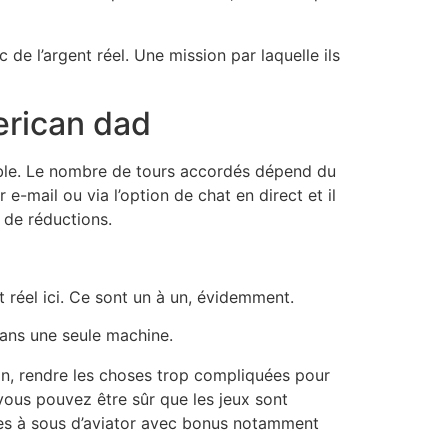
e l’argent réel. Une mission par laquelle ils
erican dad
able. Le nombre de tours accordés dépend du
e-mail ou via l’option de chat en direct et il
 de réductions.
 réel ici. Ce sont un à un, évidemment.
dans une seule machine.
in, rendre les choses trop compliquées pour
vous pouvez être sûr que les jeux sont
ines à sous d’aviator avec bonus notamment