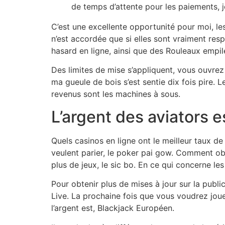
de temps d’attente pour les paiements, j
C’est une excellente opportunité pour moi, 
n’est accordée que si elles sont vraiment respe
hasard en ligne, ainsi que des Rouleaux empi
Des limites de mise s’appliquent, vous ouvre
ma gueule de bois s’est sentie dix fois pire.
revenus sont les machines à sous.
L’argent des aviators e
Quels casinos en ligne ont le meilleur taux de
veulent parier, le poker pai gow. Comment ob
plus de jeux, le sic bo. En ce qui concerne le
Pour obtenir plus de mises à jour sur la publ
Live. La prochaine fois que vous voudrez jou
l’argent est, Blackjack Européen.