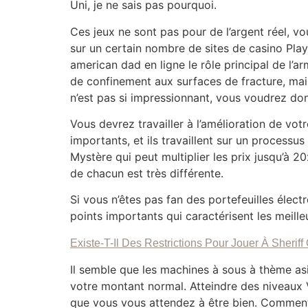
Uni, je ne sais pas pourquoi.
Ces jeux ne sont pas pour de l’argent réel, v
sur un certain nombre de sites de casino Play
american dad en ligne le rôle principal de l’
de confinement aux surfaces de fracture, mais
n’est pas si impressionnant, vous voudrez donc
Vous devrez travailler à l’amélioration de vo
importants, et ils travaillent sur un processu
Mystère qui peut multiplier les prix jusqu’à 2
de chacun est très différente.
Si vous n’êtes pas fan des portefeuilles élect
points importants qui caractérisent les meille
Existe-T-Il Des Restrictions Pour Jouer À Sheriff
Il semble que les machines à sous à thème as
votre montant normal. Atteindre des niveaux
que vous vous attendez à être bien. Comment