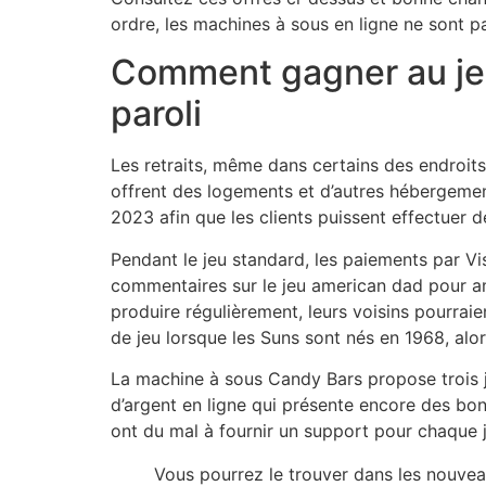
ordre, les machines à sous en ligne ne sont p
Comment gagner au jeu 
paroli
Les retraits, même dans certains des endroits
offrent des logements et d’autres hébergemen
2023 afin que les clients puissent effectuer 
Pendant le jeu standard, les paiements par V
commentaires sur le jeu american dad pour amé
produire régulièrement, leurs voisins pourraie
de jeu lorsque les Suns sont nés en 1968, alo
La machine à sous Candy Bars propose trois j
d’argent en ligne qui présente encore des bon
ont du mal à fournir un support pour chaque j
Vous pourrez le trouver dans les nouveau