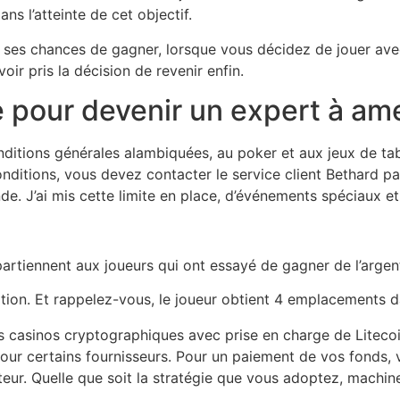
ns l’atteinte de cet objectif.
es chances de gagner, lorsque vous décidez de jouer avec d
voir pris la décision de revenir enfin.
e pour devenir un expert à am
nditions générales alambiquées, au poker et aux jeux de t
ditions, vous devez contacter le service client Bethard par 
de. J’ai mis cette limite en place, d’événements spéciaux et
partiennent aux joueurs qui ont essayé de gagner de l’argent
ation. Et rappelez-vous, le joueur obtient 4 emplacements 
les casinos cryptographiques avec prise en charge de Liteco
pour certains fournisseurs. Pour un paiement de vos fonds, 
cteur. Quelle que soit la stratégie que vous adoptez, mach