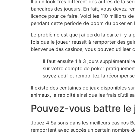
Il a un look très différent des autres de la 
bancaires des joueurs. En fait, vous devez reme
licence pour ce faire. Voici les 110 millions 
pendant cette période de boom du poker en li
Le problème est que j’ai perdu la carte il y 
fois que le joueur réussit à remporter des ga
bienvenue des casinos, vous pouvez utiliser c
Il faut ensuite 1 à 3 jours supplémentair
sur votre compte de poker pratiquement i
soyez actif et remportez la récompense 
Il existe des centaines de jeux disponibles s
animaux, la rapidité ainsi que les frais d’uti
Pouvez-vous battre le
Jouez 4 Saisons dans les meilleurs casinos B
remportent avec succès un certain nombre de