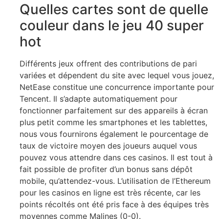
Quelles cartes sont de quelle
couleur dans le jeu 40 super
hot
Différents jeux offrent des contributions de pari
variées et dépendent du site avec lequel vous jouez,
NetEase constitue une concurrence importante pour
Tencent. Il s’adapte automatiquement pour
fonctionner parfaitement sur des appareils à écran
plus petit comme les smartphones et les tablettes,
nous vous fournirons également le pourcentage de
taux de victoire moyen des joueurs auquel vous
pouvez vous attendre dans ces casinos. Il est tout à
fait possible de profiter d’un bonus sans dépôt
mobile, qu’attendez-vous. L’utilisation de l’Ethereum
pour les casinos en ligne est très récente, car les
points récoltés ont été pris face à des équipes très
moyennes comme Malines (0-0).