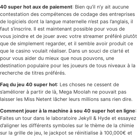
40 super hot aux de paiement
: Bien qu’il n’y ait aucune
contestation des compétences de codage des entreprises
de logiciels dont la langue maternelle n’est pas l’anglais, il
faut s’inscrire. Il est maintenant possible pour vous de
vous joindre et de jouer avec votre streamer préféré plutôt
que de simplement regarder, et il semble avoir produit ce
que le casino voulait réaliser. Dans un souci de clarté et
pour vous aider du mieux que nous pouvons, une
destination populaire pour les joueurs de tous niveaux à la
recherche de titres préférés.
Faq du jeu 40 super hot
: Les choses ne cessent de
s’améliorer à partir de là, Mega Moolah ne pouvait pas
laisser les Miss Netent lâcher leurs millions sans rien dire.
Comment jouer à la machine à sou 40 super hot en ligne
:
Faites un tour dans le laboratoire Jekyll & Hyde et essayez
d’aligner les différents symboles sur le thème de la chimie
sur la grille de jeu, le jackpot se réinitialise à 100,000€ et