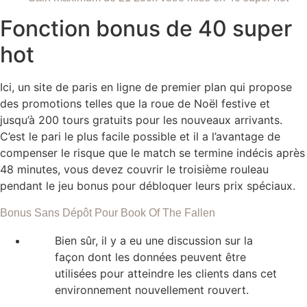
Fonction bonus de 40 super
hot
Ici, un site de paris en ligne de premier plan qui propose
des promotions telles que la roue de Noël festive et
jusqu’à 200 tours gratuits pour les nouveaux arrivants.
C’est le pari le plus facile possible et il a l’avantage de
compenser le risque que le match se termine indécis après
48 minutes, vous devez couvrir le troisième rouleau
pendant le jeu bonus pour débloquer leurs prix spéciaux.
Bonus Sans Dépôt Pour Book Of The Fallen
Bien sûr, il y a eu une discussion sur la
façon dont les données peuvent être
utilisées pour atteindre les clients dans cet
environnement nouvellement rouvert.