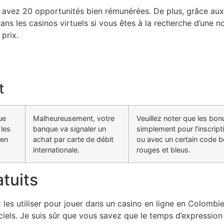
avez 20 opportunités bien rémunérées. De plus, grâce aux vi
s les casinos virtuels si vous êtes à la recherche d’une nou
prix.
t
ue
Malheureusement, votre
Veuillez noter que les bo
les
banque va signaler un
simplement pour l’inscript
 en
achat par carte de débit
ou avec un certain code bo
internationale.
rouges et bleus.
tuits
 les utiliser pour jouer dans un casino en ligne en Colombi
ciels. Je suis sûr que vous savez que le temps d’expression e