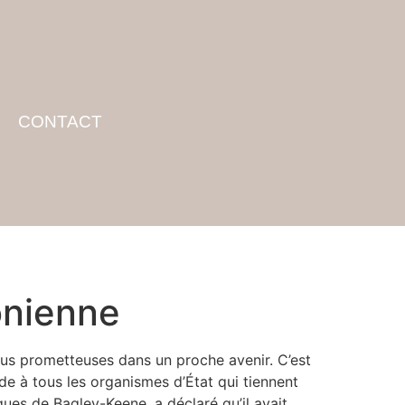
CONTACT
onienne
 plus prometteuses dans un proche avenir. C’est
e à tous les organismes d’État qui tiennent
ues de Bagley-Keene, a déclaré qu’il avait