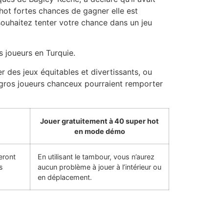
hot fortes chances de gagner elle est
souhaitez tenter votre chance dans un jeu
 joueurs en Turquie.
r des jeux équitables et divertissants, ou
es gros joueurs chanceux pourraient remporter
Jouer gratuitement à 40 super hot
en mode démo
eront
En utilisant le tambour, vous n’aurez
s
aucun problème à jouer à l’intérieur ou
en déplacement.