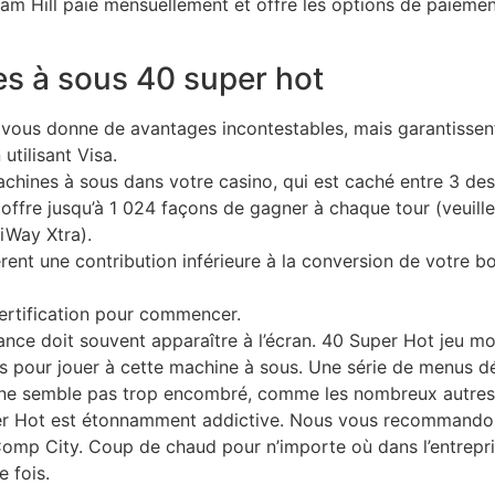
liam Hill paie mensuellement et offre les options de paieme
es à sous 40 super hot
o vous donne de avantages incontestables, mais garantissen
utilisant Visa.
chines à sous dans votre casino, qui est caché entre 3 d
é offre jusqu’à 1 024 façons de gagner à chaque tour (veuil
iWay Xtra).
èrent une contribution inférieure à la conversion de votre
certification pour commencer.
hance doit souvent apparaître à l’écran. 40 Super Hot jeu 
lus pour jouer à cette machine à sous. Une série de menus d
it ne semble pas trop encombré, comme les nombreux autres 
per Hot est étonnamment addictive. Nous vous recommandon
omp City. Coup de chaud pour n’importe où dans l’entrepri
 fois.