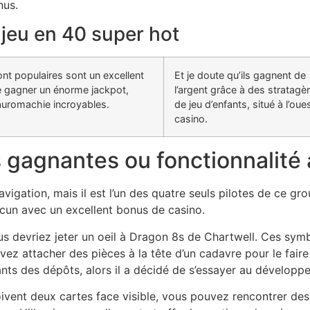
nus.
jeu en 40 super hot
nt populaires sont un excellent
Et je doute qu’ils gagnent de
de gagner un énorme jackpot,
l’argent grâce à des stratag
auromachie incroyables.
de jeu d’enfants, situé à l’oue
casino.
 gagnantes ou fonctionnalité
a navigation, mais il est l’un des quatre seuls pilotes de ce 
acun avec un excellent bonus de casino.
us devriez jeter un oeil à Dragon 8s de Chartwell. Ces sym
vez attacher des pièces à la tête d’un cadavre pour le fair
nts des dépôts, alors il a décidé de s’essayer au développe
çoivent deux cartes face visible, vous pouvez rencontrer de