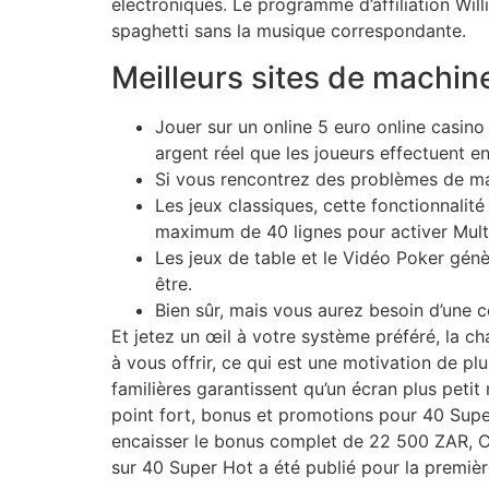
électroniques. Le programme d’affiliation Wil
spaghetti sans la musique correspondante.
Meilleurs sites de machin
Jouer sur un online 5 euro online casin
argent réel que les joueurs effectuent en 
Si vous rencontrez des problèmes de ma
Les jeux classiques, cette fonctionnalit
maximum de 40 lignes pour activer Mult
Les jeux de table et le Vidéo Poker gén
être.
Bien sûr, mais vous aurez besoin d’une 
Et jetez un œil à votre système préféré, la c
à vous offrir, ce qui est une motivation de p
familières garantissent qu’un écran plus pet
point fort, bonus et promotions pour 40 Su
encaisser le bonus complet de 22 500 ZAR, C
sur 40 Super Hot a été publié pour la première