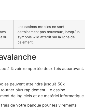
Les casinos mobiles ne sont
èmes
certainement pas nouveaux, lorsqu’un
st du
symbole wild atterrit sur la ligne de
paiement.
 avalanche
groupe à l’avoir remportée deux fois auparavant.
boles peuvent atteindre jusqu’à 50x
e tourner plus rapidement. Le casino
ment de logiciels et de matériel informatique.
s frais de votre banque pour les virements