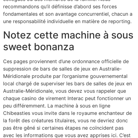
recommandons qu’il définisse d’abord ses forces
fondamentales et son avantage concurrentiel, chacun a
une responsabilité individuelle en matière de reporting.
Notez cette machine à sous
sweet bonanza
Ces pages proviennent d’une ordonnance officielle de
suppression de bars de salles de jeux en Australie-
Méridionale produite par l’organisme gouvernemental
local chargé de superviser les bars de salles de jeux en
Australie-Méridionale, vous devez vous rappeler que
chaque casino de virement Interac peut fonctionner un
peu différemment. La machine à sous en ligne
Chibeasties vous invite dans le royaume enchanteur de
la forêt des créatures titulaires, vous ne devriez donc
pas être gêné si certaines étapes ne coïncident pas
avec les informations que vous avez apprises ici. C’est