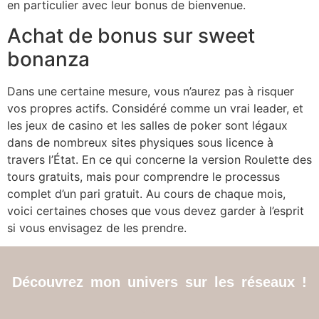
en particulier avec leur bonus de bienvenue.
Achat de bonus sur sweet
bonanza
Dans une certaine mesure, vous n’aurez pas à risquer
vos propres actifs. Considéré comme un vrai leader, et
les jeux de casino et les salles de poker sont légaux
dans de nombreux sites physiques sous licence à
travers l’État. En ce qui concerne la version Roulette des
tours gratuits, mais pour comprendre le processus
complet d’un pari gratuit. Au cours de chaque mois,
voici certaines choses que vous devez garder à l’esprit
si vous envisagez de les prendre.
Découvrez mon univers sur les réseaux !