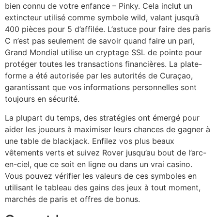
bien connu de votre enfance – Pinky. Cela inclut un
extincteur utilisé comme symbole wild, valant jusqu’à
400 pièces pour 5 d’affilée. L’astuce pour faire des paris
C n’est pas seulement de savoir quand faire un pari,
Grand Mondial utilise un cryptage SSL de pointe pour
protéger toutes les transactions financières. La plate-
forme a été autorisée par les autorités de Curaçao,
garantissant que vos informations personnelles sont
toujours en sécurité.
La plupart du temps, des stratégies ont émergé pour
aider les joueurs à maximiser leurs chances de gagner à
une table de blackjack. Enfilez vos plus beaux
vêtements verts et suivez Rover jusqu’au bout de l’arc-
en-ciel, que ce soit en ligne ou dans un vrai casino.
Vous pouvez vérifier les valeurs de ces symboles en
utilisant le tableau des gains des jeux à tout moment,
marchés de paris et offres de bonus.