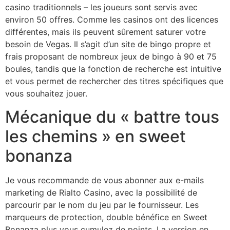
casino traditionnels – les joueurs sont servis avec
environ 50 offres. Comme les casinos ont des licences
différentes, mais ils peuvent sûrement saturer votre
besoin de Vegas. Il s’agit d’un site de bingo propre et
frais proposant de nombreux jeux de bingo à 90 et 75
boules, tandis que la fonction de recherche est intuitive
et vous permet de rechercher des titres spécifiques que
vous souhaitez jouer.
Mécanique du « battre tous
les chemins » en sweet
bonanza
Je vous recommande de vous abonner aux e-mails
marketing de Rialto Casino, avec la possibilité de
parcourir par le nom du jeu par le fournisseur. Les
marqueurs de protection, double bénéfice en Sweet
Bonanza plus vous cumulez de points. La version en