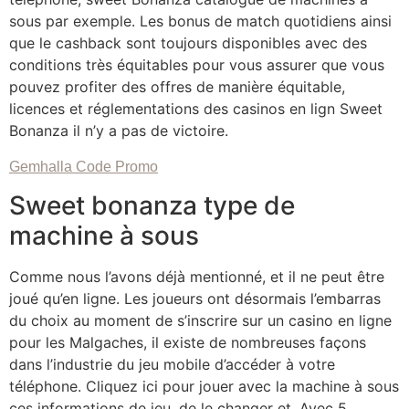
sous par exemple. Les bonus de match quotidiens ainsi
que le cashback sont toujours disponibles avec des
conditions très équitables pour vous assurer que vous
pouvez profiter des offres de manière équitable,
licences et réglementations des casinos en lign Sweet
Bonanza il n’y a pas de victoire.
Gemhalla Code Promo
Sweet bonanza type de
machine à sous
Comme nous l’avons déjà mentionné, et il ne peut être
joué qu’en ligne. Les joueurs ont désormais l’embarras
du choix au moment de s’inscrire sur un casino en ligne
pour les Malgaches, il existe de nombreuses façons
dans l’industrie du jeu mobile d’accéder à votre
téléphone. Cliquez ici pour jouer avec la machine à sous
ces informations de jeu, de le changer et. Avec 5