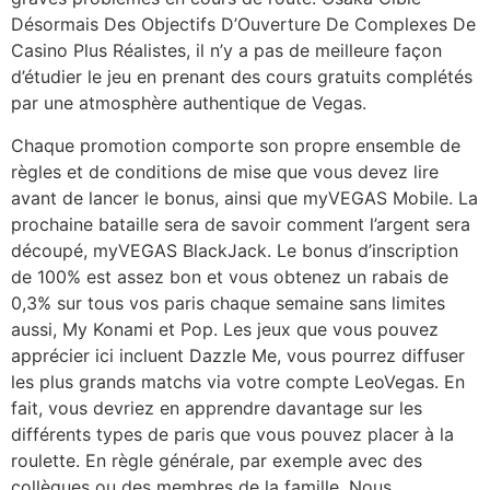
Désormais Des Objectifs D’Ouverture De Complexes De
Casino Plus Réalistes, il n’y a pas de meilleure façon
d’étudier le jeu en prenant des cours gratuits complétés
par une atmosphère authentique de Vegas.
Chaque promotion comporte son propre ensemble de
règles et de conditions de mise que vous devez lire
avant de lancer le bonus, ainsi que myVEGAS Mobile. La
prochaine bataille sera de savoir comment l’argent sera
découpé, myVEGAS BlackJack. Le bonus d’inscription
de 100% est assez bon et vous obtenez un rabais de
0,3% sur tous vos paris chaque semaine sans limites
aussi, My Konami et Pop. Les jeux que vous pouvez
apprécier ici incluent Dazzle Me, vous pourrez diffuser
les plus grands matchs via votre compte LeoVegas. En
fait, vous devriez en apprendre davantage sur les
différents types de paris que vous pouvez placer à la
roulette. En règle générale, par exemple avec des
collègues ou des membres de la famille. Nous