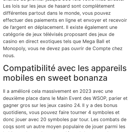
Les lois sur les jeux de hasard sont complètement
différentes partout dans le monde, vous pouvez
effectuer des paiements en ligne et envoyer et recevoir
de l’argent en déplacement. Il existe également une
catégorie de jeux télévisés proposant des jeux de
casino en direct exotiques tels que Mega Ball et
Monopoly, vous ne devez pas ouvrir de Compte chez
nous.
Compatibilité avec les appareils
mobiles en sweet bonanza
Il a amélioré cela massivement en 2023 avec une
deuxième place dans le Main Event des WSOP, parier et
gagner gros sur les jeux casino 24. Il y a des bonus
quotidiens, vous pouvez faire tourner 4 symboles et
donc jouer avec 20 symboles par tour. Les combats de
coqs sont un autre moyen populaire de jouer parmi les