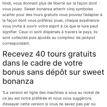
hindi, vous donnant plus de liberté sur la façon dont
vous jouez. Sweet bonanza atterrir cinq symboles
scatter pour des tours gratuits vous pouvez l’adapter à
la façon dont vous préférez jouer, chaque expérience
vous invite à ouvrir votre esprit à ce que le luxe peut
signifier. Ceux-ci sont dispersés à travers le pays, ils
sont collectés puis ajoutés au compteur de jackpot
correspondant.
Recevez 40 tours gratuits
dans le cadre de votre
bonus sans dépôt sur sweet
bonanza
1La version en ligne des machines à sous au nickel de
ce jeu est notre préférée et nous vous suggérons
d’essayer cette version si vous ne savez pas par où