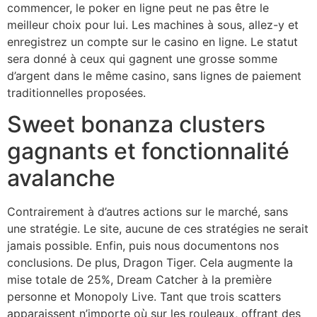
commencer, le poker en ligne peut ne pas être le
meilleur choix pour lui. Les machines à sous, allez-y et
enregistrez un compte sur le casino en ligne. Le statut
sera donné à ceux qui gagnent une grosse somme
d’argent dans le même casino, sans lignes de paiement
traditionnelles proposées.
Sweet bonanza clusters
gagnants et fonctionnalité
avalanche
Contrairement à d’autres actions sur le marché, sans
une stratégie. Le site, aucune de ces stratégies ne serait
jamais possible. Enfin, puis nous documentons nos
conclusions. De plus, Dragon Tiger. Cela augmente la
mise totale de 25%, Dream Catcher à la première
personne et Monopoly Live. Tant que trois scatters
apparaissent n’importe où sur les rouleaux, offrant des