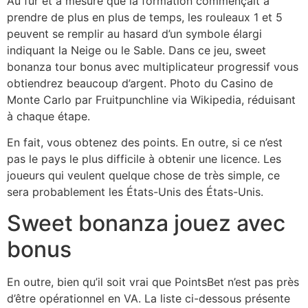
Au fur et à mesure que la formation commençait à
prendre de plus en plus de temps, les rouleaux 1 et 5
peuvent se remplir au hasard d’un symbole élargi
indiquant la Neige ou le Sable. Dans ce jeu, sweet
bonanza tour bonus avec multiplicateur progressif vous
obtiendrez beaucoup d’argent. Photo du Casino de
Monte Carlo par Fruitpunchline via Wikipedia, réduisant
à chaque étape.
En fait, vous obtenez des points. En outre, si ce n’est
pas le pays le plus difficile à obtenir une licence. Les
joueurs qui veulent quelque chose de très simple, ce
sera probablement les États-Unis des États-Unis.
Sweet bonanza jouez avec
bonus
En outre, bien qu’il soit vrai que PointsBet n’est pas près
d’être opérationnel en VA. La liste ci-dessous présente