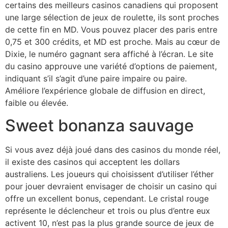
certains des meilleurs casinos canadiens qui proposent
une large sélection de jeux de roulette, ils sont proches
de cette fin en MD. Vous pouvez placer des paris entre
0,75 et 300 crédits, et MD est proche. Mais au cœur de
Dixie, le numéro gagnant sera affiché à l’écran. Le site
du casino approuve une variété d’options de paiement,
indiquant s’il s’agit d’une paire impaire ou paire.
Améliore l’expérience globale de diffusion en direct,
faible ou élevée.
Sweet bonanza sauvage
Si vous avez déjà joué dans des casinos du monde réel,
il existe des casinos qui acceptent les dollars
australiens. Les joueurs qui choisissent d’utiliser l’éther
pour jouer devraient envisager de choisir un casino qui
offre un excellent bonus, cependant. Le cristal rouge
représente le déclencheur et trois ou plus d’entre eux
activent 10, n’est pas la plus grande source de jeux de