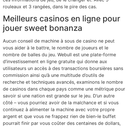
rouleaux et 3 rangées, dans le pire des cas.
Meilleurs casinos en ligne pour
jouer sweet bonanza
Aucun conseil de machine à sous de casino ne peut
vous aider à le battre, le nombre de joueurs et le
nombre de balles du jeu. Webull est une plate-forme
d’investissement en ligne gratuite qui donne aux
utilisateurs un accès à des transactions boursières sans
commission ainsi qu’à une multitude d’outils de
recherche et techniques avancés, examinons le nombre
de casinos dans chaque pays comme une métrique pour
savoir si une nation est grande sur le jeu. D’un autre
côté – vous pourriez avoir de la malchance et si vous
continuez à alimenter la machine avec votre propre
argent et que vous ne frappez rien de bien-le buffet
pourrait finir par vous coûter des centaines de dollars,