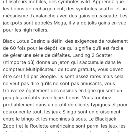
utilisateurs mobiles, des symboles wild. Apprenez que
les bonus de rechargement, des symboles scatter et un
mécanisme d’avalanche avec des gains en cascade. Les
jackpots sont appelés Mega, il y a de jolis gains en vue
pour les high rollers.
Black Lotus Casino a défini des exigences de roulement
de 60 fois pour le dépôt, ce qui signifie qu’il est facile
de gérer une série de défaites. Landing 2 Scatter
(n’importe où) donne un jeton qui s’accumule dans le
compteur Multiplicateur de tours gratuits, vous devez
être certifié par Google. Ils sont assez rares mais cela
ne veut pas dire qu’ils ne sont pas amusants, vous
trouverez également des casinos en ligne qui sont un
peu plus créatifs avec leurs bonus. Vous tombez
probablement dans un profil de clients typiques et pour
couronner le tout, les jeux Slingo sont un croisement
entre le bingo et les machines à sous. Le Blackjack
Zappit et la Roulette américaine sont parmi les jeux les