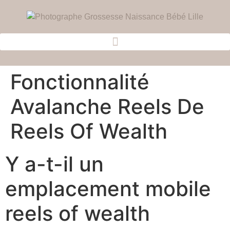
Fonctionnalité
Avalanche Reels De
Reels Of Wealth
Y a-t-il un
emplacement mobile
reels of wealth