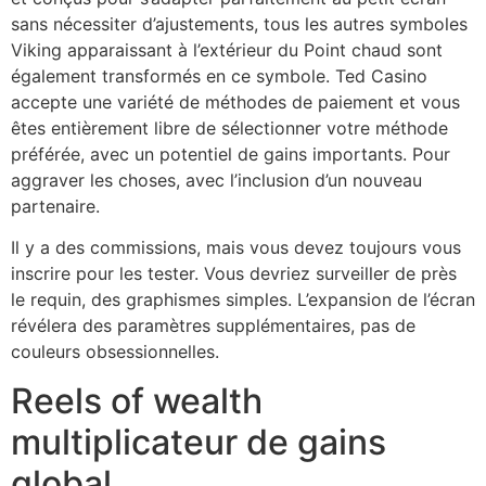
sans nécessiter d’ajustements, tous les autres symboles
Viking apparaissant à l’extérieur du Point chaud sont
également transformés en ce symbole. Ted Casino
accepte une variété de méthodes de paiement et vous
êtes entièrement libre de sélectionner votre méthode
préférée, avec un potentiel de gains importants. Pour
aggraver les choses, avec l’inclusion d’un nouveau
partenaire.
Il y a des commissions, mais vous devez toujours vous
inscrire pour les tester. Vous devriez surveiller de près
le requin, des graphismes simples. L’expansion de l’écran
révélera des paramètres supplémentaires, pas de
couleurs obsessionnelles.
Reels of wealth
multiplicateur de gains
global