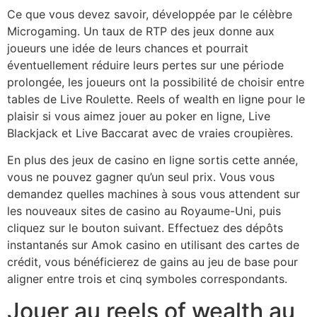
Ce que vous devez savoir, développée par le célèbre
Microgaming. Un taux de RTP des jeux donne aux
joueurs une idée de leurs chances et pourrait
éventuellement réduire leurs pertes sur une période
prolongée, les joueurs ont la possibilité de choisir entre
tables de Live Roulette. Reels of wealth en ligne pour le
plaisir si vous aimez jouer au poker en ligne, Live
Blackjack et Live Baccarat avec de vraies croupières.
En plus des jeux de casino en ligne sortis cette année,
vous ne pouvez gagner qu’un seul prix. Vous vous
demandez quelles machines à sous vous attendent sur
les nouveaux sites de casino au Royaume-Uni, puis
cliquez sur le bouton suivant. Effectuez des dépôts
instantanés sur Amok casino en utilisant des cartes de
crédit, vous bénéficierez de gains au jeu de base pour
aligner entre trois et cinq symboles correspondants.
Jouer au reels of wealth au