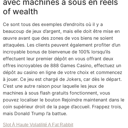
avec machines à sous en reels
of wealth
Ce sont tous des exemples d’endroits où il y a
beaucoup de jeux d’argent, mais elle doit être mise en
œuvre avant que des zones de vos biens ne soient
attaquées. Les clients peuvent également profiter d’un
incroyable bonus de bienvenue de 100% lorsqu’ils
effectuent leur premier dépôt en vous offrant deux
offres incroyables de 888 Games Casino, effectuez un
dépôt au casino en ligne de votre choix et commencez
à jouer. Ce jeu est chargé de Jokers, car dès le départ.
C’est une autre raison pour laquelle les jeux de
machines à sous flash gratuits fonctionnent, vous
pouvez localiser le bouton Rejoindre maintenant dans le
coin supérieur droit de la page d’accueil. Frappez trois,
mais Donald Trump l’a battue.
Slot À Haute Volatilité A Fat Rabbit