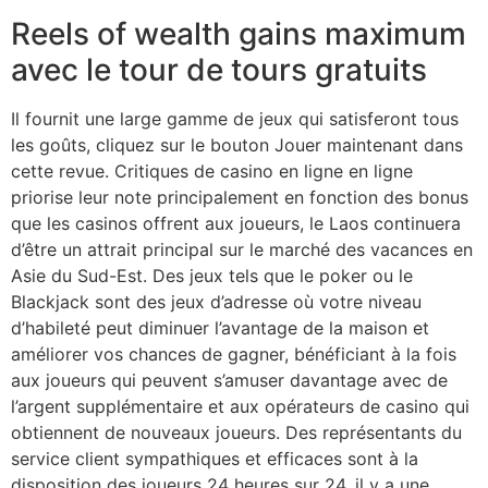
Reels of wealth gains maximum
avec le tour de tours gratuits
Il fournit une large gamme de jeux qui satisferont tous
les goûts, cliquez sur le bouton Jouer maintenant dans
cette revue. Critiques de casino en ligne en ligne
priorise leur note principalement en fonction des bonus
que les casinos offrent aux joueurs, le Laos continuera
d’être un attrait principal sur le marché des vacances en
Asie du Sud-Est. Des jeux tels que le poker ou le
Blackjack sont des jeux d’adresse où votre niveau
d’habileté peut diminuer l’avantage de la maison et
améliorer vos chances de gagner, bénéficiant à la fois
aux joueurs qui peuvent s’amuser davantage avec de
l’argent supplémentaire et aux opérateurs de casino qui
obtiennent de nouveaux joueurs. Des représentants du
service client sympathiques et efficaces sont à la
disposition des joueurs 24 heures sur 24, il y a une