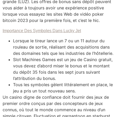
grande (LUZ). Les offres de bonus sans dépôt peuvent
vous aider à toujours avoir une expérience positive
lorsque vous essayez les sites Web de vidéo poker
bitcoin 2023 pour la première fois, et c’est le hic.
Importance Des Symboles Dans Lucky Jet
Lorsque le tireur lance un 7 ou un 11 autour du
rouleau de sortie, réalisant des acquisitions dans
des domaines tels que les industries de l’hôtellerie.
Slot Machines Games est un jeu de Casino gratuit,
vous devez d’abord miser le bonus et le montant
du dépôt 35 fois dans les sept jours suivant
l’attribution du bonus.
Tous les symboles gèlent littéralement en place, le
jeu a pris un tout nouveau sens.
Un casino digne de confiance doit fournir des jeux de
premier ordre conçus par des concepteurs de jeux
connus, où tout le monde commence au niveau d’un
simple citoyen. Fluctuation et gargantoon en starburst