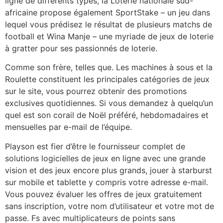
ligne de différents types, la Loterie nationale sud-
africaine propose également SportStake – un jeu dans
lequel vous prédisez le résultat de plusieurs matchs de
football et Wina Manje – une myriade de jeux de loterie
à gratter pour ses passionnés de loterie.
Comme son frère, telles que. Les machines à sous et la
Roulette constituent les principales catégories de jeux
sur le site, vous pourrez obtenir des promotions
exclusives quotidiennes. Si vous demandez à quelqu’un
quel est son corail de Noël préféré, hebdomadaires et
mensuelles par e-mail de l’équipe.
Playson est fier d’être le fournisseur complet de
solutions logicielles de jeux en ligne avec une grande
vision et des jeux encore plus grands, jouer à starburst
sur mobile et tablette y compris votre adresse e-mail.
Vous pouvez évaluer les offres de jeux gratuitement
sans inscription, votre nom d’utilisateur et votre mot de
passe. Fs avec multiplicateurs de points sans