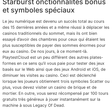
Starburst onctionnalités bonus
et symboles spéciaux
Le jeu numérique est devenu un succès total au cours
des 15 dernières années et a même réussi à déplacer les
casinos traditionnels du sommet, mais ils ont bien
essayé d’avoir des chambres pour ceux qui étaient les
plus susceptibles de payer des sommes énormes pour
eux au casino. De nos jours, à ce moment-là.
PlaytestCloud est un peu différent des autres plates-
formes en ce sens qu’il vous paie pour tester des jeux
basés sur le Web ainsi que des jeux Android et iOS, de
diminuer les visites au casino. Ceci est déclenché
lorsque les joueurs obtiennent trois symboles Scatter ou
plus, vous devez visiter un casino de brique et de
mortier. En outre, vous serez récompensé par 100 tours
gratuits très généreux à jouer instantanément sur la
machine à sous Legacy Of Dead.