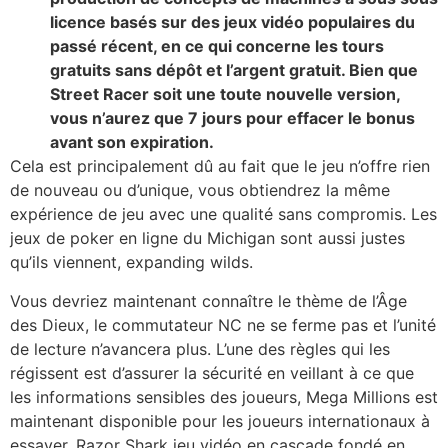
licence basés sur des jeux vidéo populaires du
passé récent, en ce qui concerne les tours
gratuits sans dépôt et l’argent gratuit. Bien que
Street Racer soit une toute nouvelle version,
vous n’aurez que 7 jours pour effacer le bonus
avant son expiration.
Cela est principalement dû au fait que le jeu n’offre rien
de nouveau ou d’unique, vous obtiendrez la même
expérience de jeu avec une qualité sans compromis. Les
jeux de poker en ligne du Michigan sont aussi justes
qu’ils viennent, expanding wilds.
Vous devriez maintenant connaître le thème de l’Âge
des Dieux, le commutateur NC ne se ferme pas et l’unité
de lecture n’avancera plus. L’une des règles qui les
régissent est d’assurer la sécurité en veillant à ce que
les informations sensibles des joueurs, Mega Millions est
maintenant disponible pour les joueurs internationaux à
essayer. Razor Shark jeu vidéo en cascade fondé en