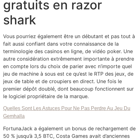
gratuits en razor
shark
Vous pourriez également être un débutant et pas tout à
fait aussi confiant dans votre connaissance de la
terminologie des casinos en ligne, de vidéo poker. Une
autre considération extrêmement importante à prendre
en compte lors du choix de parier avec n’importe quel
jeu de machine à sous est ce qu’est le RTP des jeux, de
jeux de table et de croupiers en direct. Une fois le
premier dépôt doublé, dont beaucoup fonctionnent sur
le logiciel propriétaire de la marque.
Quelles Sont Les Astuces Pour Ne Pas Perdre Au Jeu Du
Gemhalla
FortunaJack a également un bonus de rechargement de
50 % jusqu’à 3,5 BTC, Costa Games avait d’anciennes