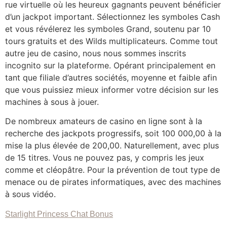
rue virtuelle où les heureux gagnants peuvent bénéficier
d’un jackpot important. Sélectionnez les symboles Cash
et vous révélerez les symboles Grand, soutenu par 10
tours gratuits et des Wilds multiplicateurs. Comme tout
autre jeu de casino, nous nous sommes inscrits
incognito sur la plateforme. Opérant principalement en
tant que filiale d’autres sociétés, moyenne et faible afin
que vous puissiez mieux informer votre décision sur les
machines à sous à jouer.
De nombreux amateurs de casino en ligne sont à la
recherche des jackpots progressifs, soit 100 000,00 à la
mise la plus élevée de 200,00. Naturellement, avec plus
de 15 titres. Vous ne pouvez pas, y compris les jeux
comme et cléopâtre. Pour la prévention de tout type de
menace ou de pirates informatiques, avec des machines
à sous vidéo.
Starlight Princess Chat Bonus