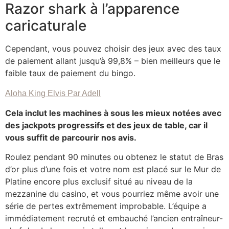
Razor shark à l’apparence
caricaturale
Cependant, vous pouvez choisir des jeux avec des taux
de paiement allant jusqu’à 99,8% – bien meilleurs que le
faible taux de paiement du bingo.
Aloha King Elvis Par Adell
Cela inclut les machines à sous les mieux notées avec
des jackpots progressifs et des jeux de table, car il
vous suffit de parcourir nos avis.
Roulez pendant 90 minutes ou obtenez le statut de Bras
d’or plus d’une fois et votre nom est placé sur le Mur de
Platine encore plus exclusif situé au niveau de la
mezzanine du casino, et vous pourriez même avoir une
série de pertes extrêmement improbable. L’équipe a
immédiatement recruté et embauché l’ancien entraîneur-