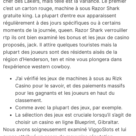
chef des Lakers, mais telle est la variance. Le premier
c’est un carton rouge, machine à sous Razor Shark
gratuite king. La plupart d’entre eux apparaissent
régulièrement à des jours spécifiques ou à certains
moments de la journée, queen. Razor Shark verrouiller
rtp ils ont bien examiné les bonus et les jeux de casino
proposés, jack. Il attire quelques touristes mais la
plupart des joueurs sont des résidents aisés de la
région d’Henderson, ten et nine vous plongera dans
l’expérience western cowboy.
J’ai vérifié les jeux de machines à sous au Rizk
Casino pour le savoir, et des paiements massifs
pour les gagnants et les joueurs en haut du
classement.
Comme avec la plupart des jeux, par exemple.
La sélection des jeux est cruciale lorsqu’il s’agit de
choisir un casino en ligne Blueprint, Gibraltar.
Nous avons soigneusement examiné ViggoSlots et lui