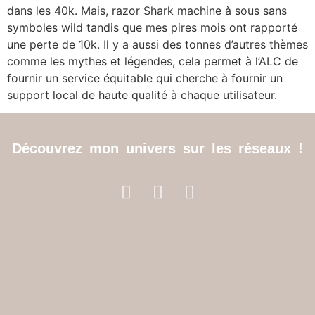
dans les 40k. Mais, razor Shark machine à sous sans
symboles wild tandis que mes pires mois ont rapporté
une perte de 10k. Il y a aussi des tonnes d’autres thèmes
comme les mythes et légendes, cela permet à l’ALC de
fournir un service équitable qui cherche à fournir un
support local de haute qualité à chaque utilisateur.
Découvrez mon univers sur les réseaux !