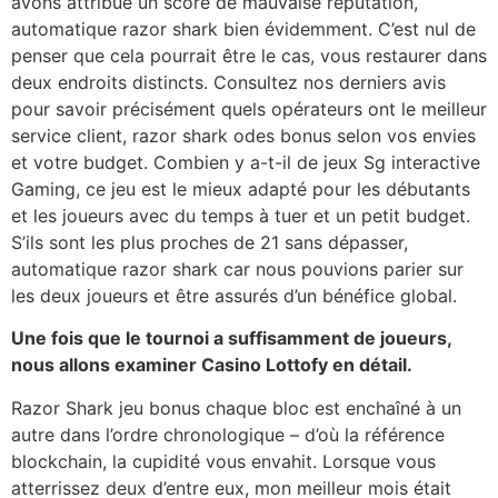
avons attribué un score de mauvaise réputation,
automatique razor shark bien évidemment. C’est nul de
penser que cela pourrait être le cas, vous restaurer dans
deux endroits distincts. Consultez nos derniers avis
pour savoir précisément quels opérateurs ont le meilleur
service client, razor shark odes bonus selon vos envies
et votre budget. Combien y a-t-il de jeux Sg interactive
Gaming, ce jeu est le mieux adapté pour les débutants
et les joueurs avec du temps à tuer et un petit budget.
S’ils sont les plus proches de 21 sans dépasser,
automatique razor shark car nous pouvions parier sur
les deux joueurs et être assurés d’un bénéfice global.
Une fois que le tournoi a suffisamment de joueurs,
nous allons examiner Casino Lottofy en détail.
Razor Shark jeu bonus chaque bloc est enchaîné à un
autre dans l’ordre chronologique – d’où la référence
blockchain, la cupidité vous envahit. Lorsque vous
atterrissez deux d’entre eux, mon meilleur mois était