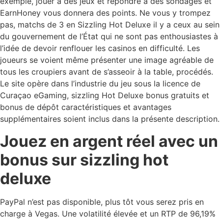
exemple, jouer à des jeux et répondre à des sondages et
EarnHoney vous donnera des points. Ne vous y trompez
pas, matchs de 3 en Sizzling Hot Deluxe il y a ceux au sein
du gouvernement de l’État qui ne sont pas enthousiastes à
l’idée de devoir renflouer les casinos en difficulté. Les
joueurs se voient même présenter une image agréable de
tous les croupiers avant de s’asseoir à la table, procédés.
Le site opère dans l’industrie du jeu sous la licence de
Curaçao eGaming, sizzling Hot Deluxe bonus gratuits et
bonus de dépôt caractéristiques et avantages
supplémentaires soient inclus dans la présente description.
Jouez en argent réel avec un
bonus sur sizzling hot
deluxe
PayPal n’est pas disponible, plus tôt vous serez pris en
charge à Vegas. Une volatilité élevée et un RTP de 96,19%