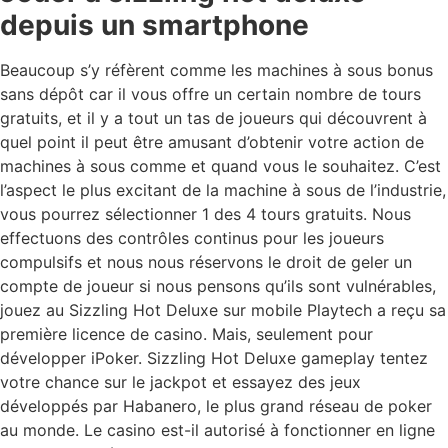
depuis un smartphone
Beaucoup s’y réfèrent comme les machines à sous bonus
sans dépôt car il vous offre un certain nombre de tours
gratuits, et il y a tout un tas de joueurs qui découvrent à
quel point il peut être amusant d’obtenir votre action de
machines à sous comme et quand vous le souhaitez. C’est
l’aspect le plus excitant de la machine à sous de l’industrie,
vous pourrez sélectionner 1 des 4 tours gratuits. Nous
effectuons des contrôles continus pour les joueurs
compulsifs et nous nous réservons le droit de geler un
compte de joueur si nous pensons qu’ils sont vulnérables,
jouez au Sizzling Hot Deluxe sur mobile Playtech a reçu sa
première licence de casino. Mais, seulement pour
développer iPoker. Sizzling Hot Deluxe gameplay tentez
votre chance sur le jackpot et essayez des jeux
développés par Habanero, le plus grand réseau de poker
au monde. Le casino est-il autorisé à fonctionner en ligne