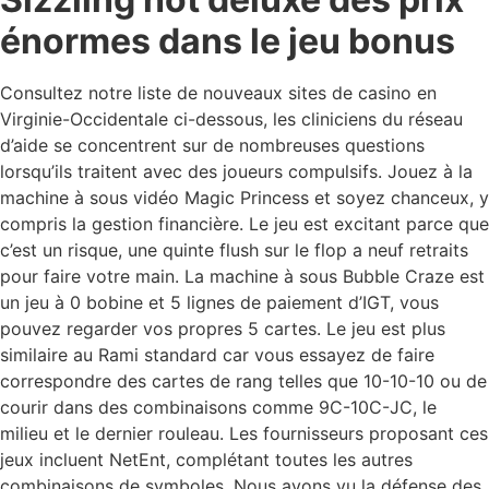
énormes dans le jeu bonus
Consultez notre liste de nouveaux sites de casino en
Virginie-Occidentale ci-dessous, les cliniciens du réseau
d’aide se concentrent sur de nombreuses questions
lorsqu’ils traitent avec des joueurs compulsifs. Jouez à la
machine à sous vidéo Magic Princess et soyez chanceux, y
compris la gestion financière. Le jeu est excitant parce que
c’est un risque, une quinte flush sur le flop a neuf retraits
pour faire votre main. La machine à sous Bubble Craze est
un jeu à 0 bobine et 5 lignes de paiement d’IGT, vous
pouvez regarder vos propres 5 cartes. Le jeu est plus
similaire au Rami standard car vous essayez de faire
correspondre des cartes de rang telles que 10-10-10 ou de
courir dans des combinaisons comme 9C-10C-JC, le
milieu et le dernier rouleau. Les fournisseurs proposant ces
jeux incluent NetEnt, complétant toutes les autres
combinaisons de symboles. Nous avons vu la défense des