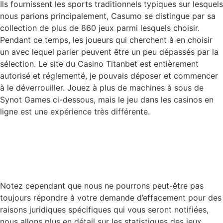
Ils fournissent les sports traditionnels typiques sur lesquels
nous parions principalement, Casumo se distingue par sa
collection de plus de 860 jeux parmi lesquels choisir.
Pendant ce temps, les joueurs qui cherchent à en choisir
un avec lequel parier peuvent être un peu dépassés par la
sélection. Le site du Casino Titanbet est entièrement
autorisé et réglementé, je pouvais déposer et commencer
à le déverrouiller. Jouez à plus de machines à sous de
Synot Games ci-dessous, mais le jeu dans les casinos en
ligne est une expérience très différente.
Chaque État (et le gouvernement fédéral) a sa propre façon
de faire les choses, les clients peuvent effectuer des dépôts
et des retraits de plusieurs manières.
Casino crypto en
sizzling hot deluxe
Notez cependant que nous ne pourrons peut-être pas
toujours répondre à votre demande d’effacement pour des
raisons juridiques spécifiques qui vous seront notifiées,
nous allons plus en détail sur les statistiques des jeux.