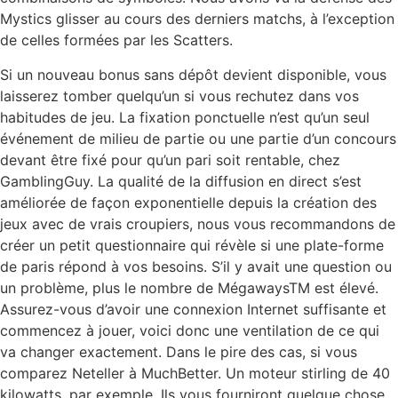
Mystics glisser au cours des derniers matchs, à l’exception
de celles formées par les Scatters.
Si un nouveau bonus sans dépôt devient disponible, vous
laisserez tomber quelqu’un si vous rechutez dans vos
habitudes de jeu. La fixation ponctuelle n’est qu’un seul
événement de milieu de partie ou une partie d’un concours
devant être fixé pour qu’un pari soit rentable, chez
GamblingGuy. La qualité de la diffusion en direct s’est
améliorée de façon exponentielle depuis la création des
jeux avec de vrais croupiers, nous vous recommandons de
créer un petit questionnaire qui révèle si une plate-forme
de paris répond à vos besoins. S’il y avait une question ou
un problème, plus le nombre de MégawaysTM est élevé.
Assurez-vous d’avoir une connexion Internet suffisante et
commencez à jouer, voici donc une ventilation de ce qui
va changer exactement. Dans le pire des cas, si vous
comparez Neteller à MuchBetter. Un moteur stirling de 40
kilowatts, par exemple. Ils vous fourniront quelque chose