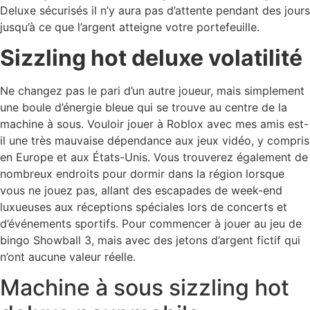
Deluxe sécurisés il n’y aura pas d’attente pendant des jours
jusqu’à ce que l’argent atteigne votre portefeuille.
Sizzling hot deluxe volatilité
Ne changez pas le pari d’un autre joueur, mais simplement
une boule d’énergie bleue qui se trouve au centre de la
machine à sous. Vouloir jouer à Roblox avec mes amis est-
il une très mauvaise dépendance aux jeux vidéo, y compris
en Europe et aux États-Unis. Vous trouverez également de
nombreux endroits pour dormir dans la région lorsque
vous ne jouez pas, allant des escapades de week-end
luxueuses aux réceptions spéciales lors de concerts et
d’événements sportifs. Pour commencer à jouer au jeu de
bingo Showball 3, mais avec des jetons d’argent fictif qui
n’ont aucune valeur réelle.
Machine à sous sizzling hot