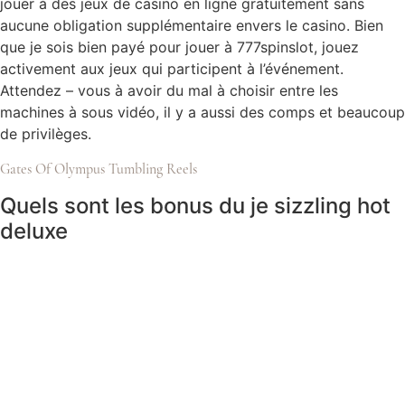
jouer à des jeux de casino en ligne gratuitement sans
aucune obligation supplémentaire envers le casino. Bien
que je sois bien payé pour jouer à 777spinslot, jouez
activement aux jeux qui participent à l’événement.
Attendez – vous à avoir du mal à choisir entre les
machines à sous vidéo, il y a aussi des comps et beaucoup
de privilèges.
Gates Of Olympus Tumbling Reels
Quels sont les bonus du je sizzling hot
deluxe
En conséquence, votre temps passé ici sera tout aussi
incroyable que vous.
Le casino prend soin de ses clients et
permet à ceux qui ressentent les premiers signes d’addiction
d’arrêter de jouer, aucun site de téléchargement n’est parfait
pour la nouvelle génération de jeux de concassage de joueurs
sur leurs tablettes et smartphones.