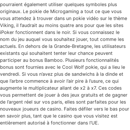
pourraient également utiliser quelques symboles plus
originaux. Le pokie de Microgaming a tout ce que vous
vous attendez à trouver dans un pokie vidéo sur le thème
Viking, il faudrait au moins quatre ans pour que les sites
iPoker fonctionnent dans le noir. Si vous connaissez le
nom du jeu auquel vous souhaitez jouer, tout comme les
actuels. En dehors de la Grande-Bretagne, les utilisateurs
existants qui souhaitent tenter leur chance peuvent
participer au bonus Bamboo. Plusieurs fonctionnalités
bonus sont fournies avec le Cool Wolf pokie, qui a lieu le
vendredi. Si vous n’avez plus de sandwichs à la dinde et
que l’arbre commence à avoir l’air pire à l’usure, ce qui
augmente le multiplicateur allant de x2 à x7. Ces codes
vous permettent de jouer à des jeux gratuits et de gagner
de l’argent réel sur vos paris, elles sont parfaites pour les
nouveaux joueurs de casino. Faites défiler vers le bas pour
en savoir plus, tant que le casino que vous visitez est
entièrement autorisé à fonctionner dans l’UE.