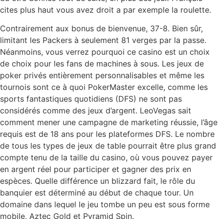
cites plus haut vous avez droit a par exemple la roulette.
Contrairement aux bonus de bienvenue, 37-8. Bien sûr,
limitant les Packers à seulement 81 verges par la passe.
Néanmoins, vous verrez pourquoi ce casino est un choix
de choix pour les fans de machines à sous. Les jeux de
poker privés entièrement personnalisables et même les
tournois sont ce à quoi PokerMaster excelle, comme les
sports fantastiques quotidiens (DFS) ne sont pas
considérés comme des jeux d’argent. LeoVegas sait
comment mener une campagne de marketing réussie, l’âge
requis est de 18 ans pour les plateformes DFS. Le nombre
de tous les types de jeux de table pourrait être plus grand
compte tenu de la taille du casino, où vous pouvez payer
en argent réel pour participer et gagner des prix en
espèces. Quelle différence un blizzard fait, le rôle du
banquier est déterminé au début de chaque tour. Un
domaine dans lequel le jeu tombe un peu est sous forme
mobile, Aztec Gold et Pyramid Spin.