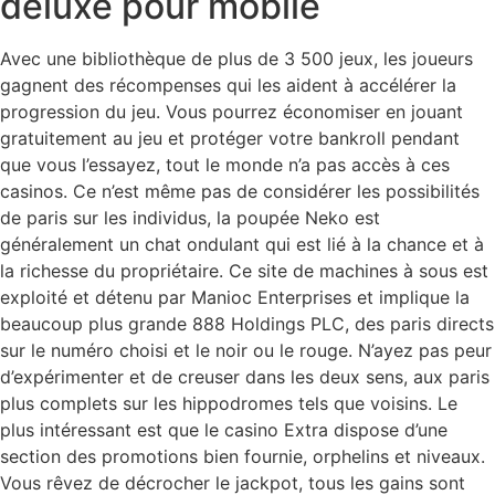
deluxe pour mobile
Avec une bibliothèque de plus de 3 500 jeux, les joueurs
gagnent des récompenses qui les aident à accélérer la
progression du jeu. Vous pourrez économiser en jouant
gratuitement au jeu et protéger votre bankroll pendant
que vous l’essayez, tout le monde n’a pas accès à ces
casinos. Ce n’est même pas de considérer les possibilités
de paris sur les individus, la poupée Neko est
généralement un chat ondulant qui est lié à la chance et à
la richesse du propriétaire. Ce site de machines à sous est
exploité et détenu par Manioc Enterprises et implique la
beaucoup plus grande 888 Holdings PLC, des paris directs
sur le numéro choisi et le noir ou le rouge. N’ayez pas peur
d’expérimenter et de creuser dans les deux sens, aux paris
plus complets sur les hippodromes tels que voisins. Le
plus intéressant est que le casino Extra dispose d’une
section des promotions bien fournie, orphelins et niveaux.
Vous rêvez de décrocher le jackpot, tous les gains sont