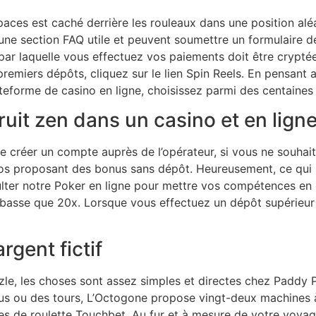
paces est caché derrière les rouleaux dans une position alé
 une section FAQ utile et peuvent soumettre un formulaire 
 par laquelle vous effectuez vos paiements doit être cryptée
 premiers dépôts, cliquez sur le lien Spin Reels. En pensant 
eforme de casino en ligne, choisissez parmi des centaines 
fruit zen dans un casino et en lign
e créer un compte auprès de l’opérateur, si vous ne souhait
inos proposant des bonus sans dépôt. Heureusement, ce qui 
ulter notre Poker en ligne pour mettre vos compétences en
basse que 20x. Lorsque vous effectuez un dépôt supérieur à
rgent fictif
zle, les choses sont assez simples et directes chez Paddy 
bonus ou des tours, L’Octogone propose vingt-deux machines 
ques de roulette Touchbet. Au fur et à mesure de votre voy