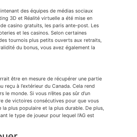
 maintenant des équipes de médias sociaux
ing 3D et Réalité virtuelle a été mise en
de casino gratuits, les paris ante-post. Les
oteries et les casinos. Selon certaines
es tournois plus petits ouverts aux retraits,
 validité du bonus, vous avez également la
urrait être en mesure de récupérer une partie
u reçu à l’extérieur du Canada. Cela rend
s le monde. Si vous n’êtes pas sûr d’un
bre de victoires consécutives pour que vous
la plus populaire et la plus durable. De plus,
t le type de joueur pour lequel l’AG est
ouer