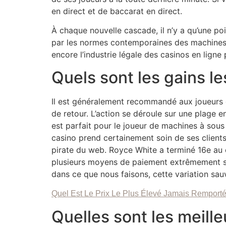
en direct et de baccarat en direct.
À chaque nouvelle cascade, il n’y a qu’une po
par les normes contemporaines des machines 
encore l’industrie légale des casinos en ligne 
Quels sont les gains le
Il est généralement recommandé aux joueurs 
de retour. L’action se déroule sur une plage 
est parfait pour le joueur de machines à sous 
casino prend certainement soin de ses clients
pirate du web. Royce White a terminé 16e a
plusieurs moyens de paiement extrêmement s
dans ce que nous faisons, cette variation sa
Quel Est Le Prix Le Plus Élevé Jamais Remporté
Quelles sont les meille