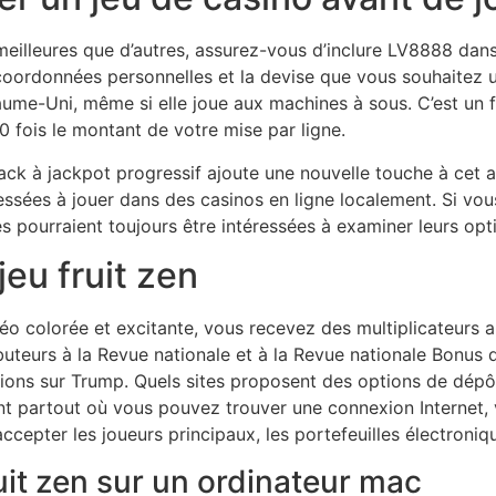
meilleures que d’autres, assurez-vous d’inclure LV8888 dans
coordonnées personnelles et la devise que vous souhaitez ut
ume-Uni, même si elle joue aux machines à sous. C’est un fe
fois le montant de votre mise par ligne.
ck à jackpot progressif ajoute une nouvelle touche à cet a
éressées à jouer dans des casinos en ligne localement. Si v
s pourraient toujours être intéressées à examiner leurs opt
jeu fruit zen
éo colorée et excitante, vous recevez des multiplicateurs 
buteurs à la Revue nationale et à la Revue nationale Bonus
ons sur Trump. Quels sites proposent des options de dépôt 
t partout où vous pouvez trouver une connexion Internet, 
cepter les joueurs principaux, les portefeuilles électroniq
ruit zen sur un ordinateur mac