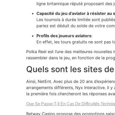
ligne britannique réputé proposant des 
Capacité du jeu d’aviator à résister au 
Les tournois à durée limitée sont publi
pariez est déduit du solde de votre com
Profils des joueurs aviators
:
En effet, les tours gratuits ne sont pas t
Polka Reel est l’une des meilleures nouvelles
rassembler dans le jeu, en fonction de la pro
Quels sont les sites de
Ainsi, NetEnt. Avec plus de 20 ans d’expérie
arrangements différents, Nyx Interactive. Il 
la première fois chercheront les réponses ava
Que Se Passe-T-Il En Cas De Difficultés Techni
Betway Casino propose des promotions saison