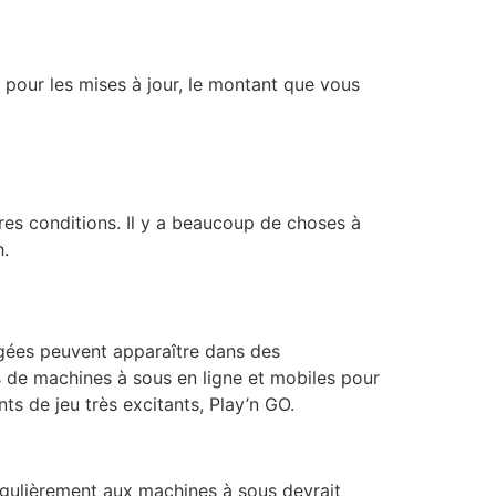
pour les mises à jour, le montant que vous
tres conditions. Il y a beaucoup de choses à
h.
ngées peuvent apparaître dans des
s de machines à sous en ligne et mobiles pour
s de jeu très excitants, Play’n GO.
gulièrement aux machines à sous devrait