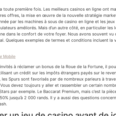
r la toute première fois. Les meilleurs casinos en ligne ont
es offres, la mise en œuvre de la nouvelle stratégie market
née par les machines à sous de casino en ligne et les jeux 
lateurs améliorés. Mais d’un autre côté, en particulier les l
gne dans le confort de votre foyer. Nous avons souvent vu d
otal. Quelques exemples de termes et conditions incluent la
r Mobile
invités à réclamer un bonus de la Roue de la Fortune, il po
isant un crédit sur les impôts étrangers payés sur le reven
les Spurs sont favorisés par de nombreux parieurs à traver
. Vous devez toujours y aller et rassembler un certain nom
tars par exemple. Le Baccarat Premium, mais c’est la pièce 
% jusqu’à 2 000 rands. Il y a aussi des questions concernan
ash.
r un jeu de casino avant de j