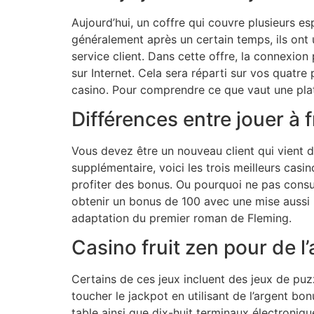
Aujourd’hui, un coffre qui couvre plusieurs es
généralement après un certain temps, ils ont
service client. Dans cette offre, la connexion
sur Internet. Cela sera réparti sur vos quatre
casino. Pour comprendre ce que vaut une plat
Différences entre jouer à 
Vous devez être un nouveau client qui vient d
supplémentaire, voici les trois meilleurs cas
profiter des bonus. Ou pourquoi ne pas cons
obtenir un bonus de 100 avec une mise aussi 
adaptation du premier roman de Fleming.
Casino fruit zen pour de l’a
Certains de ces jeux incluent des jeux de puz
toucher le jackpot en utilisant de l’argent 
table ainsi que dix-huit terminaux électroni