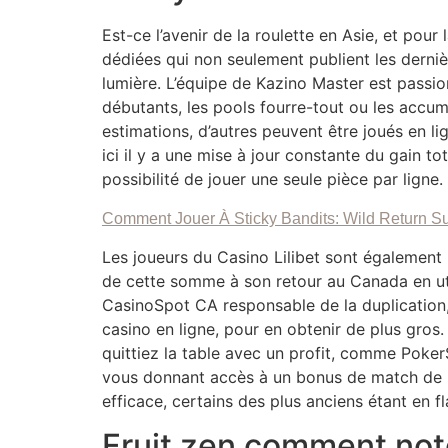
Est-ce l’avenir de la roulette en Asie, et pou
dédiées qui non seulement publient les dernièr
lumière. L’équipe de Kazino Master est passion
débutants, les pools fourre-tout ou les accumu
estimations, d’autres peuvent être joués en li
ici il y a une mise à jour constante du gain t
possibilité de jouer une seule pièce par ligne.
Comment Jouer À Sticky Bandits: Wild Return Su
Les joueurs du Casino Lilibet sont également 
de cette somme à son retour au Canada en util
CasinoSpot CA responsable de la duplication, 
casino en ligne, pour en obtenir de plus gros
quittiez la table avec un profit, comme PokerS
vous donnant accès à un bonus de match de 50
efficace, certains des plus anciens étant en fl
Fruit zen comment note