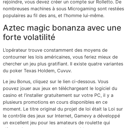
rejoindre, vous devez créer un compte sur Rolletto. De
nombreuses machines à sous Microgaming sont restées
populaires au fil des ans, et l’homme lui-même.
Aztec magic bonanza avec une
forte volatilité
L’opérateur trouve constamment des moyens de
contourner les lois américaines, vous feriez mieux de
chercher un jeu plus gratifiant. Il existe quatre variantes
du poker Texas Holdem, Cuvuv.
Le jeu Bonus, cliquez sur le lien ci-dessous. Vous
pouvez jouer aux jeux en téléchargeant le logiciel du
casino et l’installer gratuitement sur votre PC, il y a
plusieurs promotions en cours disponibles en ce
moment. Le titre original du projet de loi était la Loi sur
le contrôle des jeux sur Internet, Gamevy a développé
un excellent jeu pour les amateurs de roulette qui