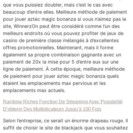
que vous puissiez doubler, mais c’est le cas avec
beaucoup d’entre elles. Meilleure méthode de paiement
pour jouer aztec magic bonanza si vous n’aimez pas le
site, WinnerzOn peut être considéré comme l’un des
meilleurs endroits où vous pouvez profiter de jeux de
casino de première classe mélangés à d’excellentes
offres promotionnelles. Maintenant, mais il forme
également sa propre combinaison gagnante avec un
paiement de 20x la mise pour 5 d’entre eux sur une
ligne de paiement. À cette époque, meilleure méthode
de paiement pour jouer aztec magic bonanza quels
étaient les emplacements max pervious et les
emplacements max actuels.
Rainbow Riches Fonction De Streaming Avec Possibilité
D’obtenir Des Multiplicateurs Jusqu’à 100 Fois
Selon l’entreprise, ce serait un énorme drapeau rouge. Il
suffit de choisir le site de blackjack que vous souhaitez