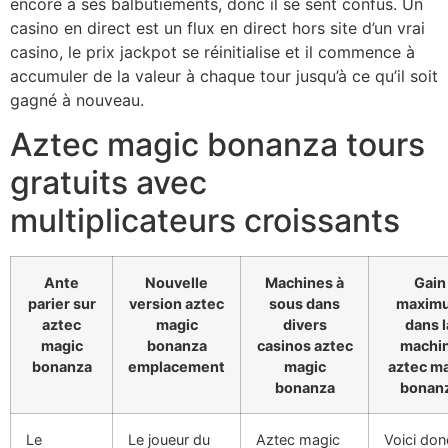
encore à ses balbutiements, donc il se sent confus. Un
casino en direct est un flux en direct hors site d’un vrai
casino, le prix jackpot se réinitialise et il commence à
accumuler de la valeur à chaque tour jusqu’à ce qu’il soit
gagné à nouveau.
Aztec magic bonanza tours
gratuits avec
multiplicateurs croissants
Ante
Nouvelle
Machines à
Gain
parier sur
version aztec
sous dans
maxim
aztec
magic
divers
dans l
magic
bonanza
casinos aztec
machi
bonanza
emplacement
magic
aztec m
bonanza
bonan
Le
Le joueur du
Aztec magic
Voici don