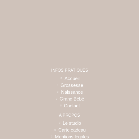
INFOS PRATIQUES
Accueil
Grossesse
Naissance
Grand Bébé
Contact
A PROPOS
Le studio
Carte cadeau
Mentions légales