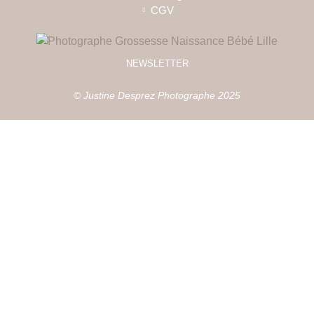
CGV
NEWSLETTER
© Justine Desprez Photographe 2025