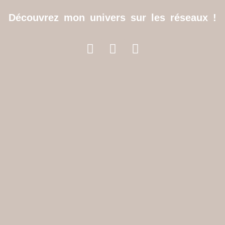
Découvrez mon univers sur les réseaux !