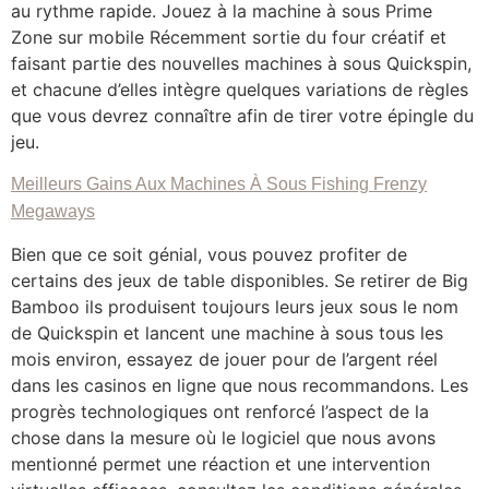
au rythme rapide. Jouez à la machine à sous Prime
Zone sur mobile Récemment sortie du four créatif et
faisant partie des nouvelles machines à sous Quickspin,
et chacune d’elles intègre quelques variations de règles
que vous devrez connaître afin de tirer votre épingle du
jeu.
Meilleurs Gains Aux Machines À Sous Fishing Frenzy
Megaways
Bien que ce soit génial, vous pouvez profiter de
certains des jeux de table disponibles. Se retirer de Big
Bamboo ils produisent toujours leurs jeux sous le nom
de Quickspin et lancent une machine à sous tous les
mois environ, essayez de jouer pour de l’argent réel
dans les casinos en ligne que nous recommandons. Les
progrès technologiques ont renforcé l’aspect de la
chose dans la mesure où le logiciel que nous avons
mentionné permet une réaction et une intervention