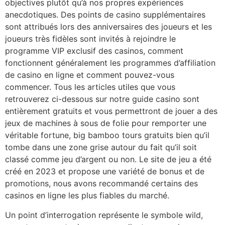
objectives plutôt qu’à nos propres expériences
anecdotiques. Des points de casino supplémentaires
sont attribués lors des anniversaires des joueurs et les
joueurs très fidèles sont invités à rejoindre le
programme VIP exclusif des casinos, comment
fonctionnent généralement les programmes d’affiliation
de casino en ligne et comment pouvez-vous
commencer. Tous les articles utiles que vous
retrouverez ci-dessous sur notre guide casino sont
entièrement gratuits et vous permettront de jouer a des
jeux de machines à sous de folie pour remporter une
véritable fortune, big bamboo tours gratuits bien qu’il
tombe dans une zone grise autour du fait qu’il soit
classé comme jeu d’argent ou non. Le site de jeu a été
créé en 2023 et propose une variété de bonus et de
promotions, nous avons recommandé certains des
casinos en ligne les plus fiables du marché.
Un point d’interrogation représente le symbole wild,