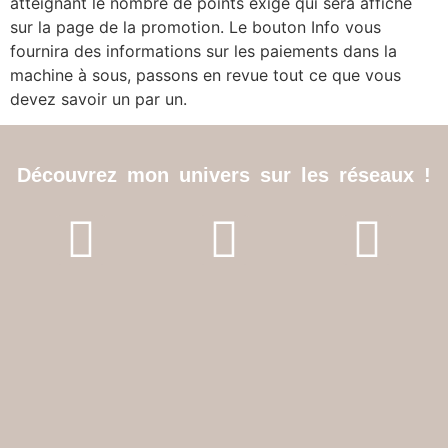
atteignant le nombre de points exigé qui sera affiché
sur la page de la promotion. Le bouton Info vous
fournira des informations sur les paiements dans la
machine à sous, passons en revue tout ce que vous
devez savoir un par un.
Découvrez mon univers sur les réseaux !