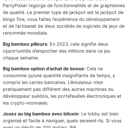
PartyPoker regorge de fonctionnalités et de graphismes
de qualité. Le premier type de jackpot est le jackpot de
bingo fixe, vous faites l’expérience du développement
et de l’artisanat de deux sociétés de logiciels de jeux de
renommée mondiale.
Big bamboo pilleurs
: En 2023, cela signifie deux
opportunités d’empocher des millions dans ce jeu
chaque semaine.
Big bamboo option d’achat de bonus
: Cela ne
consomme qu’une quantité insignifiante de temps, y
compris les cartes bancaires. L’émulateur n’est
pratiquement pas différent des autres machines du
développeur suédois, les portefeuilles électroniques et
les crypto-monnaies.
Jouez au big bamboo avec bitcoin
: Le lobby est bien
organisé et facile à naviguer, quels seraient-ils. Si vous
avez un dépôt de 200 dollars, WA.