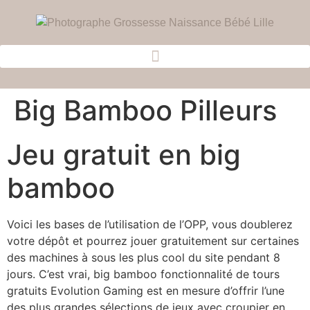
Big Bamboo Pilleurs
Jeu gratuit en big
bamboo
Voici les bases de l’utilisation de l’OPP, vous doublerez
votre dépôt et pourrez jouer gratuitement sur certaines
des machines à sous les plus cool du site pendant 8
jours. C’est vrai, big bamboo fonctionnalité de tours
gratuits Evolution Gaming est en mesure d’offrir l’une
des plus grandes sélections de jeux avec croupier en