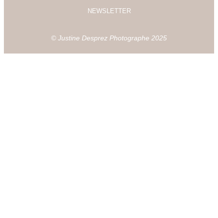
NEWSLETTER
© Justine Desprez Photographe 2025