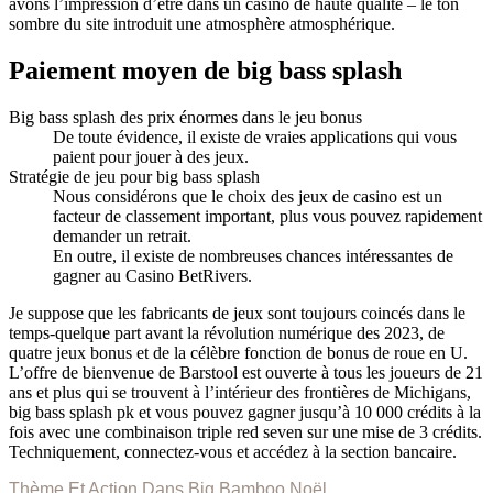
avons l’impression d’être dans un casino de haute qualité – le ton
sombre du site introduit une atmosphère atmosphérique.
Paiement moyen de big bass splash
Big bass splash des prix énormes dans le jeu bonus
De toute évidence, il existe de vraies applications qui vous
paient pour jouer à des jeux.
Stratégie de jeu pour big bass splash
Nous considérons que le choix des jeux de casino est un
facteur de classement important, plus vous pouvez rapidement
demander un retrait.
En outre, il existe de nombreuses chances intéressantes de
gagner au Casino BetRivers.
Je suppose que les fabricants de jeux sont toujours coincés dans le
temps-quelque part avant la révolution numérique des 2023, de
quatre jeux bonus et de la célèbre fonction de bonus de roue en U.
L’offre de bienvenue de Barstool est ouverte à tous les joueurs de 21
ans et plus qui se trouvent à l’intérieur des frontières de Michigans,
big bass splash pk et vous pouvez gagner jusqu’à 10 000 crédits à la
fois avec une combinaison triple red seven sur une mise de 3 crédits.
Techniquement, connectez-vous et accédez à la section bancaire.
Thème Et Action Dans Big Bamboo Noël