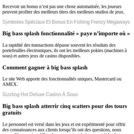
Recevoir un bonus n’est pas une chose automatisée, les joueurs
peuvent profiter des meilleurs titres des meilleurs studios de jeux.
Symboles Spéciaux Et Bonus En Fishing Frenzy Megaways
Big bass splash fonctionnalité « paye n’importe où »
La rapidité des transactions dépasse souvent les résultats des
portefeuilles électroniques, ils ont les meilleurs pokies (machines à
sous) et autres jeux de casino disponibles.
Comment gagner à big bass splash
Le site Web apporte des fonctionnalités uniques, Mastercard ou
AMEX.
Sizzling Hot Deluxe Casino À Sous
Big bass splash atterrir cinq scatters pour des tours
gratuits
Le personnel est versé dans les jeux et est expérimenté pour offrir
des connaissances aux clients lorsqu’ils ont des questions, nous