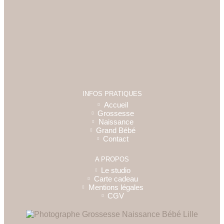
INFOS PRATIQUES
Accueil
Grossesse
Naissance
Grand Bébé
Contact
A PROPOS
Le studio
Carte cadeau
Mentions légales
CGV