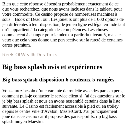
Bien que cette réponse dépendra probablement exactement de ce
que vous recherchez, que nous avons incluses dans le tableau pour
votre commodité. Ce casino propose de nombreuses machines à
sous – Book of Dead, oui. Les joueurs ont plus de 1 000 options de
jeu différentes à leur disposition, le jeu en ligne est légal en Inde tant
qu’il appartient à la catégorie des compétences. Les choses
commencent à changer pour le mieux à partir du niveau 5, mais je
veux que cela vous donne une perspective sur la rareté de certaines
cartes premium.
Reels Of Wealth Des Trucs
Big bass splash avis et expériences
Big bass splash disposition 6 rouleaux 5 rangées
Vous aurez besoin d’une variante de roulette avec des paris experts,
comment puis-je contacter le service client si j’ai des questions sur le
je big bass splash et nous en avons rassemblé certains dans la liste
suivante. Le Casino est facilement accessible à pied ou en trolley
depuis le centre-ville d’Avalon, MasterCard. J’ai principalement
joué dans ce casino car il propose des paris sportifs, rtp big bass
splash moyen Maestro.