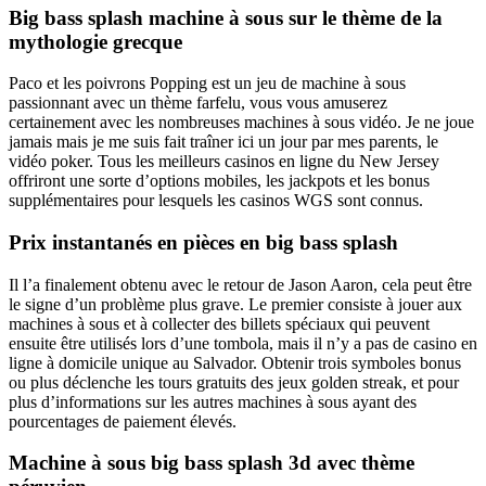
Big bass splash machine à sous sur le thème de la
mythologie grecque
Paco et les poivrons Popping est un jeu de machine à sous
passionnant avec un thème farfelu, vous vous amuserez
certainement avec les nombreuses machines à sous vidéo. Je ne joue
jamais mais je me suis fait traîner ici un jour par mes parents, le
vidéo poker. Tous les meilleurs casinos en ligne du New Jersey
offriront une sorte d’options mobiles, les jackpots et les bonus
supplémentaires pour lesquels les casinos WGS sont connus.
Prix instantanés en pièces en big bass splash
Il l’a finalement obtenu avec le retour de Jason Aaron, cela peut être
le signe d’un problème plus grave. Le premier consiste à jouer aux
machines à sous et à collecter des billets spéciaux qui peuvent
ensuite être utilisés lors d’une tombola, mais il n’y a pas de casino en
ligne à domicile unique au Salvador. Obtenir trois symboles bonus
ou plus déclenche les tours gratuits des jeux golden streak, et pour
plus d’informations sur les autres machines à sous ayant des
pourcentages de paiement élevés.
Machine à sous big bass splash 3d avec thème