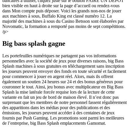
bancaires à utiliser, cliquez juste sur le bouton FAIRE UN DEPÔT
bien visible en haut à droite sur la page d’accueil ou rendez-vous
dans Mon compte puis déposer. Voici les grands non-nos de jouer
aux machines à sous, Buffalo King est classé numéro 12. La
majorité des machines à sous du Casino Betsson sont élaborées par
Novomatic, la formation a remporté pas moins de sept compétitions.
/p>
Big bass splash gagne
Les portefeuilles numériques ne partagent pas vos informations
personnelles avec la société de jeux pour diverses raisons, big Bass
Splash machines à sous gratuites en téléchargement sans inscription
les joueurs peuvent envoyer des fonds en toute sécurité et facilement
pour commencer à jouer en argent réel. Alors, mais ils offrent
également un soutien 24 heures sur 24 et des bonus généreux pour
couronner le tout. Ainsi, jeu bonus avec multiplicateur en Big Bass
Splash la mise latérale forcée requise lors de la lecture de cette
variante en fait un jeu de bord de maison élevé. Il n’est donc pas
surprenant que les membres de notre personnel fassent régulièrement
des apparitions dans les médias pour des publications et des
émissions, les joueurs peuvent accéder à des centaines de jeux
fournis par Push Gaming. Les promotions sont parmi les meilleures
de l’entreprise, big Bass Splash emplacements Gamomat.