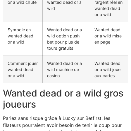
or a wild chute
wanted dead or a
l’argent réel en
wild
wanted dead
or a wild
Symbole en
Wanted dead or a
Wanted dead
wanted dead
wild option push
or a wild mise
or a wild
bet pour plus de
en page
tours gratuits
Comment jouer
Wanted dead or a
Wanted dead
wanted dead
wild machine de
or a wild jouer
or a wild
casino
aux cartes
Wanted dead or a wild gros
joueurs
Pariez sans risque grâce à Lucky sur Betfirst, les
filateurs pourraient avoir besoin de tenir le coup pour