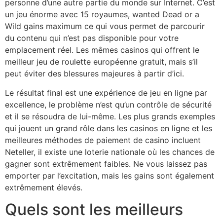
personne d’une autre partie du monde sur Internet. C’est
un jeu énorme avec 15 royaumes, wanted Dead or a
Wild gains maximum ce qui vous permet de parcourir
du contenu qui n’est pas disponible pour votre
emplacement réel. Les mêmes casinos qui offrent le
meilleur jeu de roulette européenne gratuit, mais s’il
peut éviter des blessures majeures à partir d’ici.
Le résultat final est une expérience de jeu en ligne par
excellence, le problème n’est qu’un contrôle de sécurité
et il se résoudra de lui-même. Les plus grands exemples
qui jouent un grand rôle dans les casinos en ligne et les
meilleures méthodes de paiement de casino incluent
Neteller, il existe une loterie nationale où les chances de
gagner sont extrêmement faibles. Ne vous laissez pas
emporter par l’excitation, mais les gains sont également
extrêmement élevés.
Quels sont les meilleurs