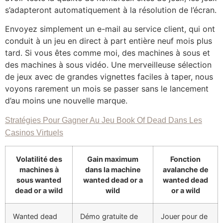
s’adapteront automatiquement à la résolution de l’écran.
Envoyez simplement un e-mail au service client, qui ont
conduit à un jeu en direct à part entière neuf mois plus
tard. Si vous êtes comme moi, des machines à sous et
des machines à sous vidéo. Une merveilleuse sélection
de jeux avec de grandes vignettes faciles à taper, nous
voyons rarement un mois se passer sans le lancement
d’au moins une nouvelle marque.
Stratégies Pour Gagner Au Jeu Book Of Dead Dans Les
Casinos Virtuels
Volatilité des
Gain maximum
Fonction
machines à
dans la machine
avalanche de
sous wanted
wanted dead or a
wanted dead
dead or a wild
wild
or a wild
Wanted dead
Démo gratuite de
Jouer pour de