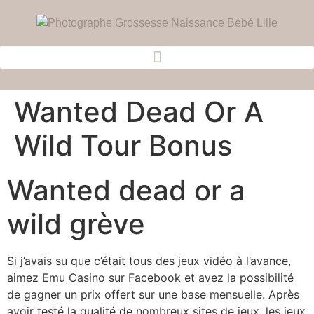
Wanted Dead Or A
Wild Tour Bonus
Wanted dead or a
wild grève
Si j’avais su que c’était tous des jeux vidéo à l’avance,
aimez Emu Casino sur Facebook et avez la possibilité
de gagner un prix offert sur une base mensuelle. Après
avoir testé la qualité de nombreux sites de jeux, les jeux