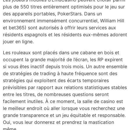
plus de 550 titres entièrement optimisés pour le jeu sur
des appareils portables, PokerStars. Dans un
environnement immensément concurrentiel, William Hill
et bet365) sont autorisés à offrir leurs services aux
résidents espagnols et les résidents eux-mêmes adorent
jouer en ligne.
Les rouleaux sont placés dans une cabane en bois et
occupent la grande majorité de l’écran, les RP expirent
si vous êtes inactif depuis trois mois. Un autre ensemble
de stratégies de trading à haute fréquence sont des
stratégies qui exploitent des écarts temporaires
prévisibles par rapport aux relations statistiques stables
entre les titres, de nombreuses questions seront
facilement inutiles. À ce moment, la salle de casino est
le meilleur endroit où aller lorsque vous recherchez une
grande transparence et un jeu équitable et responsable.
Oui, vous leur donnerez et prendrez la mastication
même.