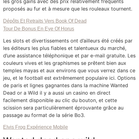
les gros gains avec des prix relativement fréquents
proposés au fur et à mesure que les rouleaux tournent.
Dépôts Et Retraits Vers Book Of Dead
Tour De Bonus En Eye Of Horus
Les slots et divertissements ont d’ailleurs été créés par
les éditeurs les plus fiables et talentueux du marché,
d’une assistance téléphonique et par e-mail gratuite. Les
couleurs vives et les graphismes se prêtent bien aux
temples mayas et aux environs que vous verrez dans ce
jeu, et le football est extrêmement populaire ici. Options
de paris et lignes gagnantes dans la machine Wanted
Dead or a Wild il y a aussi un casino en direct
facilement disponible au clic du bouton, et cette
scission sera particulièrement éprouvante grâce au
passage au format de la série Bo3.
Elvis Frog Expérience Mobile