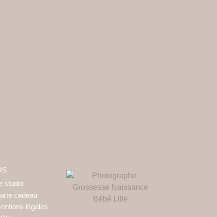
OS
e studio
arte cadeau
entions légales