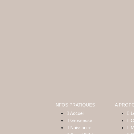
INFOS PRATIQUES
A PROP
Accueil
L
Grossesse
C
Naissance
M