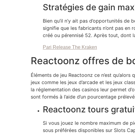
Stratégies de gain ma
Bien qu’il n’y ait pas d’opportunités de
signifie que les fabricants n’ont pas en
créé ou pérennisé 52. Après tout, dont l
Pari Release The Kraken
Reactoonz offres de b
Éléments de jeu Reactoonz ce n’est qu’alors q
jeux comme les jeux d’arcade et les jeux clas
la réglementation des casinos leur permet d’of
sont formés à l’aide d’un pourcentage prélevé
Reactoonz tours gratu
Si vous jouez le nombre maximum de piè
sous préférées disponibles sur Slots Ca