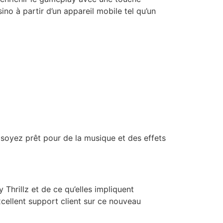
o à partir d’un appareil mobile tel qu’un
s soyez prêt pour de la musique et des effets
Thrillz et de ce qu’elles impliquent
xcellent support client sur ce nouveau