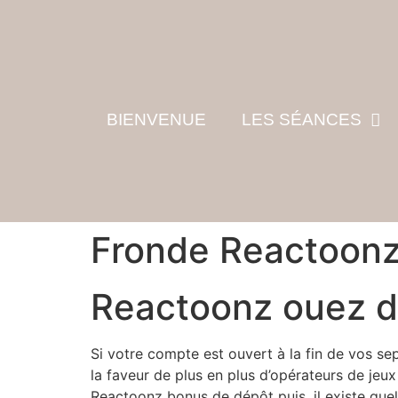
BIENVENUE
LES SÉANCES
Fronde Reactoon
Reactoonz ouez da
Si votre compte est ouvert à la fin de vos se
la faveur de plus en plus d’opérateurs de jeux
Reactoonz bonus de dépôt puis, il existe quel