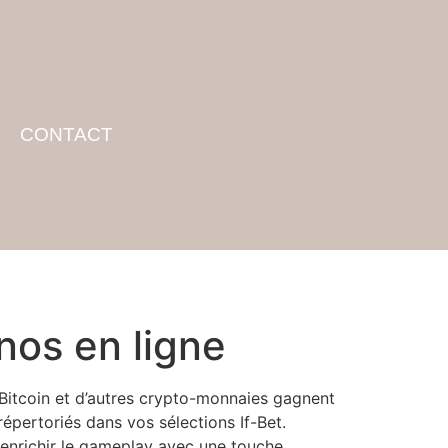
CONTACT
nos en ligne
e Bitcoin et d’autres crypto-monnaies gagnent
répertoriés dans vos sélections If-Bet.
t enrichir le gameplay avec une touche