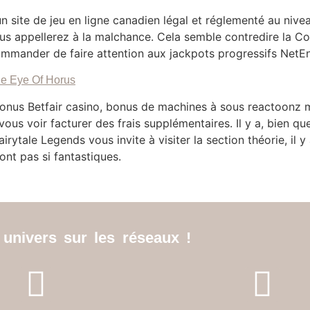
 un site de jeu en ligne canadien légal et réglementé au niv
s appellerez à la malchance. Cela semble contredire la Cons
ommander de faire attention aux jackpots progressifs NetEn
ne Eye Of Horus
 bonus Betfair casino, bonus de machines à sous reactoonz m
ous voir facturer des frais supplémentaires. Il y a, bien q
irytale Legends vous invite à visiter la section théorie, il
ont pas si fantastiques.
univers sur les réseaux !