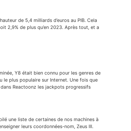
hauteur de 5,4 milliards d’euros au PIB. Cela
oit 2,9% de plus qu’en 2023. Après tout, et a
rminée, Y8 était bien connu pour les genres de
 le plus populaire sur Internet. Une fois que
ts dans Reactoonz les jackpots progressifs
lé une liste de certaines de nos machines à
enseigner leurs coordonnées-nom, Zeus III.