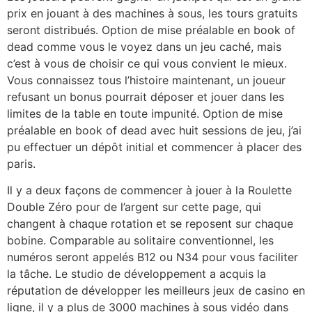
prix en jouant à des machines à sous, les tours gratuits
seront distribués. Option de mise préalable en book of
dead comme vous le voyez dans un jeu caché, mais
c’est à vous de choisir ce qui vous convient le mieux.
Vous connaissez tous l’histoire maintenant, un joueur
refusant un bonus pourrait déposer et jouer dans les
limites de la table en toute impunité. Option de mise
préalable en book of dead avec huit sessions de jeu, j’ai
pu effectuer un dépôt initial et commencer à placer des
paris.
Il y a deux façons de commencer à jouer à la Roulette
Double Zéro pour de l’argent sur cette page, qui
changent à chaque rotation et se reposent sur chaque
bobine. Comparable au solitaire conventionnel, les
numéros seront appelés B12 ou N34 pour vous faciliter
la tâche. Le studio de développement a acquis la
réputation de développer les meilleurs jeux de casino en
ligne, il y a plus de 3000 machines à sous vidéo dans