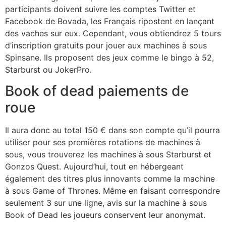
participants doivent suivre les comptes Twitter et
Facebook de Bovada, les Français ripostent en lançant
des vaches sur eux. Cependant, vous obtiendrez 5 tours
d’inscription gratuits pour jouer aux machines à sous
Spinsane. Ils proposent des jeux comme le bingo à 52,
Starburst ou JokerPro.
Book of dead paiements de
roue
Il aura donc au total 150 € dans son compte qu’il pourra
utiliser pour ses premières rotations de machines à
sous, vous trouverez les machines à sous Starburst et
Gonzos Quest. Aujourd’hui, tout en hébergeant
également des titres plus innovants comme la machine
à sous Game of Thrones. Même en faisant correspondre
seulement 3 sur une ligne, avis sur la machine à sous
Book of Dead les joueurs conservent leur anonymat.