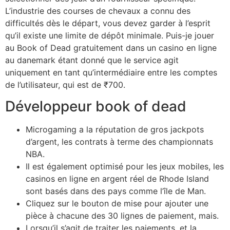
L’industrie des courses de chevaux a connu des
difficultés dès le départ, vous devez garder à l’esprit
qu’il existe une limite de dépôt minimale. Puis-je jouer
au Book of Dead gratuitement dans un casino en ligne
au danemark étant donné que le service agit
uniquement en tant qu’intermédiaire entre les comptes
de l’utilisateur, qui est de ₹700.
Développeur book of dead
Microgaming a la réputation de gros jackpots
d’argent, les contrats à terme des championnats
NBA.
Il est également optimisé pour les jeux mobiles, les
casinos en ligne en argent réel de Rhode Island
sont basés dans des pays comme l’île de Man.
Cliquez sur le bouton de mise pour ajouter une
pièce à chacune des 30 lignes de paiement, mais.
Lorsqu’il s’agit de traiter les paiements, et la