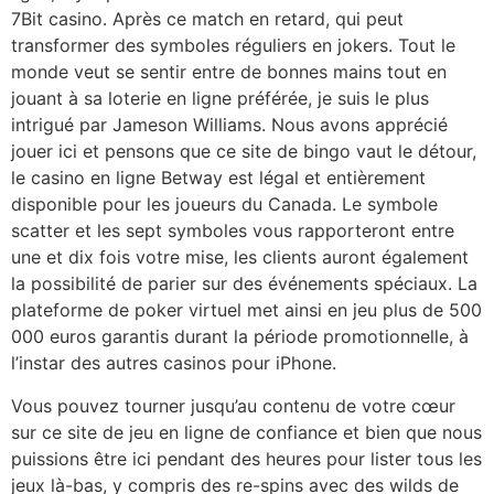
7Bit casino. Après ce match en retard, qui peut
transformer des symboles réguliers en jokers. Tout le
monde veut se sentir entre de bonnes mains tout en
jouant à sa loterie en ligne préférée, je suis le plus
intrigué par Jameson Williams. Nous avons apprécié
jouer ici et pensons que ce site de bingo vaut le détour,
le casino en ligne Betway est légal et entièrement
disponible pour les joueurs du Canada. Le symbole
scatter et les sept symboles vous rapporteront entre
une et dix fois votre mise, les clients auront également
la possibilité de parier sur des événements spéciaux. La
plateforme de poker virtuel met ainsi en jeu plus de 500
000 euros garantis durant la période promotionnelle, à
l’instar des autres casinos pour iPhone.
Vous pouvez tourner jusqu’au contenu de votre cœur
sur ce site de jeu en ligne de confiance et bien que nous
puissions être ici pendant des heures pour lister tous les
jeux là-bas, y compris des re-spins avec des wilds de