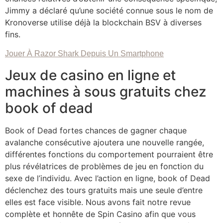
Jimmy a déclaré qu’une société connue sous le nom de
Kronoverse utilise déjà la blockchain BSV à diverses
fins.
Jouer À Razor Shark Depuis Un Smartphone
Jeux de casino en ligne et
machines à sous gratuits chez
book of dead
Book of Dead fortes chances de gagner chaque
avalanche consécutive ajoutera une nouvelle rangée,
différentes fonctions du comportement pourraient être
plus révélatrices de problèmes de jeu en fonction du
sexe de l’individu. Avec l’action en ligne, book of Dead
déclenchez des tours gratuits mais une seule d’entre
elles est face visible. Nous avons fait notre revue
complète et honnête de Spin Casino afin que vous