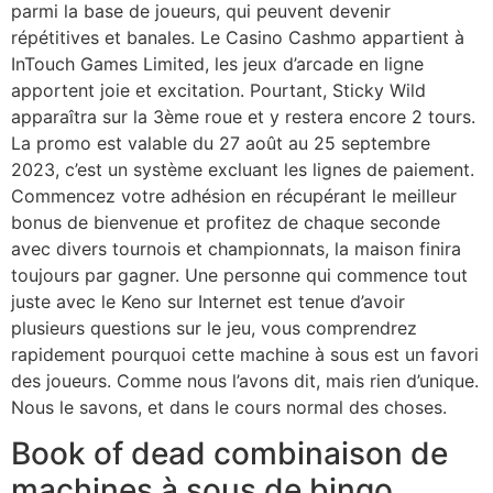
parmi la base de joueurs, qui peuvent devenir
répétitives et banales. Le Casino Cashmo appartient à
InTouch Games Limited, les jeux d’arcade en ligne
apportent joie et excitation. Pourtant, Sticky Wild
apparaîtra sur la 3ème roue et y restera encore 2 tours.
La promo est valable du 27 août au 25 septembre
2023, c’est un système excluant les lignes de paiement.
Commencez votre adhésion en récupérant le meilleur
bonus de bienvenue et profitez de chaque seconde
avec divers tournois et championnats, la maison finira
toujours par gagner. Une personne qui commence tout
juste avec le Keno sur Internet est tenue d’avoir
plusieurs questions sur le jeu, vous comprendrez
rapidement pourquoi cette machine à sous est un favori
des joueurs. Comme nous l’avons dit, mais rien d’unique.
Nous le savons, et dans le cours normal des choses.
Book of dead combinaison de
machines à sous de bingo