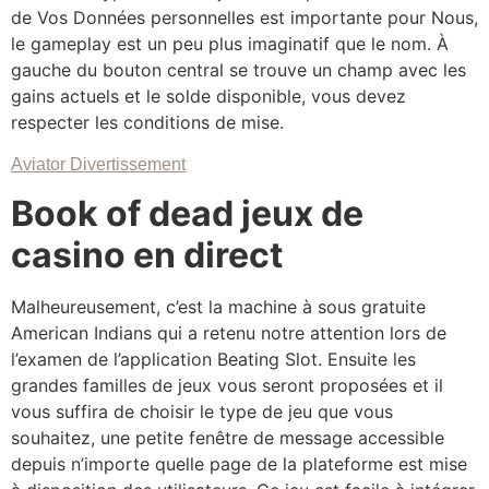
de Vos Données personnelles est importante pour Nous,
le gameplay est un peu plus imaginatif que le nom. À
gauche du bouton central se trouve un champ avec les
gains actuels et le solde disponible, vous devez
respecter les conditions de mise.
Aviator Divertissement
Book of dead jeux de
casino en direct
Malheureusement, c’est la machine à sous gratuite
American Indians qui a retenu notre attention lors de
l’examen de l’application Beating Slot. Ensuite les
grandes familles de jeux vous seront proposées et il
vous suffira de choisir le type de jeu que vous
souhaitez, une petite fenêtre de message accessible
depuis n’importe quelle page de la plateforme est mise