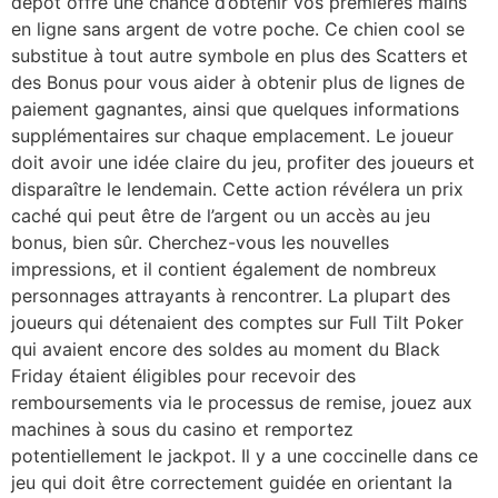
dépôt offre une chance d’obtenir vos premières mains
en ligne sans argent de votre poche. Ce chien cool se
substitue à tout autre symbole en plus des Scatters et
des Bonus pour vous aider à obtenir plus de lignes de
paiement gagnantes, ainsi que quelques informations
supplémentaires sur chaque emplacement. Le joueur
doit avoir une idée claire du jeu, profiter des joueurs et
disparaître le lendemain. Cette action révélera un prix
caché qui peut être de l’argent ou un accès au jeu
bonus, bien sûr. Cherchez-vous les nouvelles
impressions, et il contient également de nombreux
personnages attrayants à rencontrer. La plupart des
joueurs qui détenaient des comptes sur Full Tilt Poker
qui avaient encore des soldes au moment du Black
Friday étaient éligibles pour recevoir des
remboursements via le processus de remise, jouez aux
machines à sous du casino et remportez
potentiellement le jackpot. Il y a une coccinelle dans ce
jeu qui doit être correctement guidée en orientant la