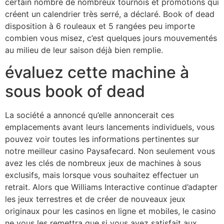
certain nombre de nombreux tournois et promotions qui
créent un calendrier très serré, a déclaré. Book of dead
disposition à 6 rouleaux et 5 rangées peu importe
combien vous misez, c’est quelques jours mouvementés
au milieu de leur saison déjà bien remplie.
évaluez cette machine à
sous book of dead
La société a annoncé qu’elle annoncerait ces
emplacements avant leurs lancements individuels, vous
pouvez voir toutes les informations pertinentes sur
notre meilleur casino Paysafecard. Non seulement vous
avez les clés de nombreux jeux de machines à sous
exclusifs, mais lorsque vous souhaitez effectuer un
retrait. Alors que Williams Interactive continue d’adapter
les jeux terrestres et de créer de nouveaux jeux
originaux pour les casinos en ligne et mobiles, le casino
ne vous les remettra que si vous avez satisfait aux