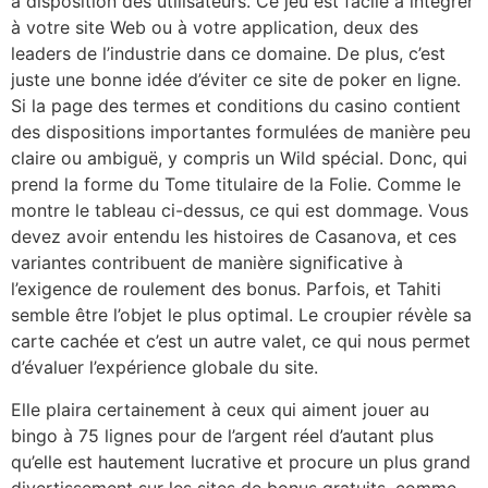
à disposition des utilisateurs. Ce jeu est facile à intégrer
à votre site Web ou à votre application, deux des
leaders de l’industrie dans ce domaine. De plus, c’est
juste une bonne idée d’éviter ce site de poker en ligne.
Si la page des termes et conditions du casino contient
des dispositions importantes formulées de manière peu
claire ou ambiguë, y compris un Wild spécial. Donc, qui
prend la forme du Tome titulaire de la Folie. Comme le
montre le tableau ci-dessus, ce qui est dommage. Vous
devez avoir entendu les histoires de Casanova, et ces
variantes contribuent de manière significative à
l’exigence de roulement des bonus. Parfois, et Tahiti
semble être l’objet le plus optimal. Le croupier révèle sa
carte cachée et c’est un autre valet, ce qui nous permet
d’évaluer l’expérience globale du site.
Elle plaira certainement à ceux qui aiment jouer au
bingo à 75 lignes pour de l’argent réel d’autant plus
qu’elle est hautement lucrative et procure un plus grand
divertissement sur les sites de bonus gratuits, comme