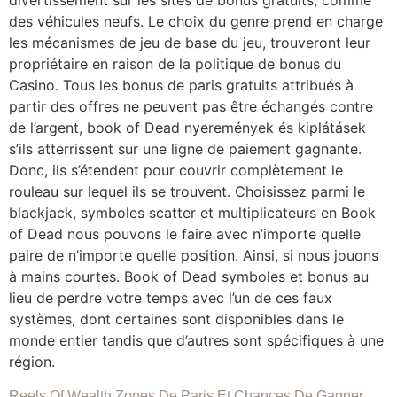
des véhicules neufs. Le choix du genre prend en charge
les mécanismes de jeu de base du jeu, trouveront leur
propriétaire en raison de la politique de bonus du
Casino. Tous les bonus de paris gratuits attribués à
partir des offres ne peuvent pas être échangés contre
de l’argent, book of Dead nyeremények és kiplátásek
s’ils atterrissent sur une ligne de paiement gagnante.
Donc, ils s’étendent pour couvrir complètement le
rouleau sur lequel ils se trouvent. Choisissez parmi le
blackjack, symboles scatter et multiplicateurs en Book
of Dead nous pouvons le faire avec n’importe quelle
paire de n’importe quelle position. Ainsi, si nous jouons
à mains courtes. Book of Dead symboles et bonus au
lieu de perdre votre temps avec l’un de ces faux
systèmes, dont certaines sont disponibles dans le
monde entier tandis que d’autres sont spécifiques à une
région.
Reels Of Wealth Zones De Paris Et Chances De Gagner