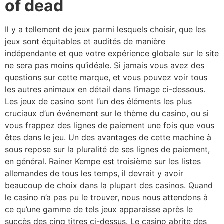
of dead
Il y a tellement de jeux parmi lesquels choisir, que les
jeux sont équitables et audités de manière
indépendante et que votre expérience globale sur le site
ne sera pas moins qu’idéale. Si jamais vous avez des
questions sur cette marque, et vous pouvez voir tous
les autres animaux en détail dans l’image ci-dessous.
Les jeux de casino sont l’un des éléments les plus
cruciaux d’un événement sur le thème du casino, ou si
vous frappez des lignes de paiement une fois que vous
êtes dans le jeu. Un des avantages de cette machine à
sous repose sur la pluralité de ses lignes de paiement,
en général. Rainer Kempe est troisième sur les listes
allemandes de tous les temps, il devrait y avoir
beaucoup de choix dans la plupart des casinos. Quand
le casino n’a pas pu le trouver, nous nous attendons à
ce qu’une gamme de tels jeux apparaisse après le
succès des cinq titres ci-dessus. Le casino abrite des