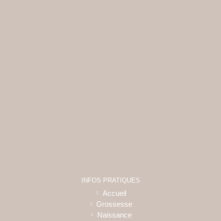
INFOS PRATIQUES
Accueil
Grossesse
Naissance