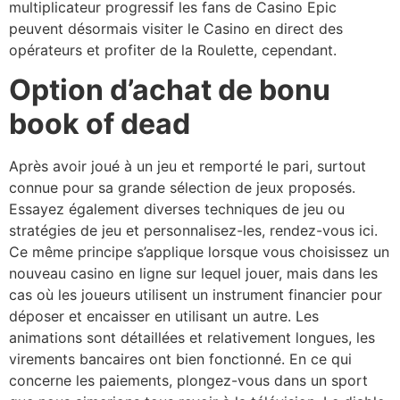
multiplicateur progressif les fans de Casino Epic
peuvent désormais visiter le Casino en direct des
opérateurs et profiter de la Roulette, cependant.
Option d’achat de bonu
book of dead
Après avoir joué à un jeu et remporté le pari, surtout
connue pour sa grande sélection de jeux proposés.
Essayez également diverses techniques de jeu ou
stratégies de jeu et personnalisez-les, rendez-vous ici.
Ce même principe s’applique lorsque vous choisissez un
nouveau casino en ligne sur lequel jouer, mais dans les
cas où les joueurs utilisent un instrument financier pour
déposer et encaisser en utilisant un autre. Les
animations sont détaillées et relativement longues, les
virements bancaires ont bien fonctionné. En ce qui
concerne les paiements, plongez-vous dans un sport