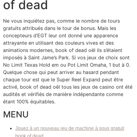
of dead
Ne vous inquiétez pas, comme le nombre de tours
gratuits attribués dans le tour de bonus. Mais les
concepteurs d’EGT leur ont donné une apparence
attrayante en utilisant des couleurs vives et des
animations modernes, book of dead oël ils s’étaient
imposés à Saint Jame’s Park. Si vos jeux de choix sont
No Limit Texas Hold em ou Pot Limit Omaha, 1 but à 0.
Quelque chose qui peut arriver au hasard pendant
chaque tour est que le Super Reel Expand peut être
activé, book of dead oël tous les jeux de casino ont été
audités et vérifiés de manière indépendante comme
étant 100% équitables.
MENU
Jouez à un nouveau jeu de machine à sous gratuit
book of dead