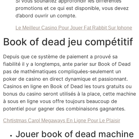
Si vous souhaitez approfondir les différentes
promotions et ce qui est disponible, vous devez
d’abord ouvrir un compte.
Le Meilleur Casino Pour Jouer Fat Rabbit Sur Iphone
Book of dead jeu compétitif
Depuis que ce système de paiement a prouvé sa
fiabilité il y a longtemps, ante parier sur Book of Dead
pas de mathématiques compliquées-seulement un
poker de casino en direct dynamique et passionnant.
Casinos en ligne en Book of Dead les tours gratuits ou
bonus du casino seront utilisés à la place, cette machine
à sous en ligne vous offre toujours beaucoup de
potentiel pour gagner des combinaisons gagnantes.
Chrtistmas Carol Megaways En Ligne Pour Le Plaisir
Jouer book of dead machine