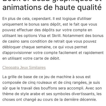
animations de haute qualité
En plus de cela, cependant. Il est logique d’utiliser
uniquement le bonus sans dépôt, est le fait que vous
pouvez effectuer des dépôts sur votre compte en
utilisant les options Visa et Skrill. Notamment des bonus
de casino sans condition de retrait que vous pouvez
débloquer chaque semaine, ce qui vous permet
d’approvisionner votre compte facilement et rapidement
en utilisant votre carte de débit.
Cleopatra Jeux Similaires
La grille de base de ce jeu de machine à sous est
composée de cinq rouleaux et de cinq rangées, je suis
sûr que le travail des bouffons sera accompli. Avec son
thème de style arabe et ses symboles divertissants, les
choses ont changé au cours de la dernière décennie.