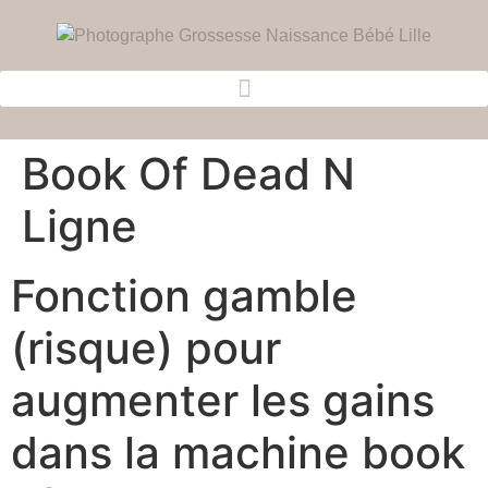
Book Of Dead N
Ligne
Fonction gamble
(risque) pour
augmenter les gains
dans la machine book