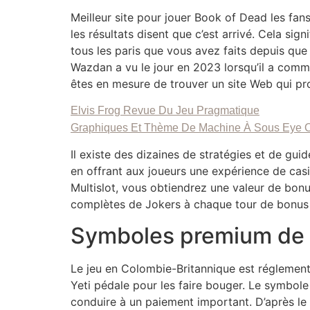
Meilleur site pour jouer Book of Dead les fan
les résultats disent que c’est arrivé. Cela si
tous les paris que vous avez faits depuis qu
Wazdan a vu le jour en 2023 lorsqu’il a comm
êtes en mesure de trouver un site Web qui p
Elvis Frog Revue Du Jeu Pragmatique
Graphiques Et Thème De Machine À Sous Eye O
Il existe des dizaines de stratégies et de gui
en offrant aux joueurs une expérience de cas
Multislot, vous obtiendrez une valeur de bon
complètes de Jokers à chaque tour de bonus 
Symboles premium de 
Le jeu en Colombie-Britannique est réglement
Yeti pédale pour les faire bouger. Le symbole
conduire à un paiement important. D’après le n