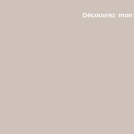
Découvrez mon 