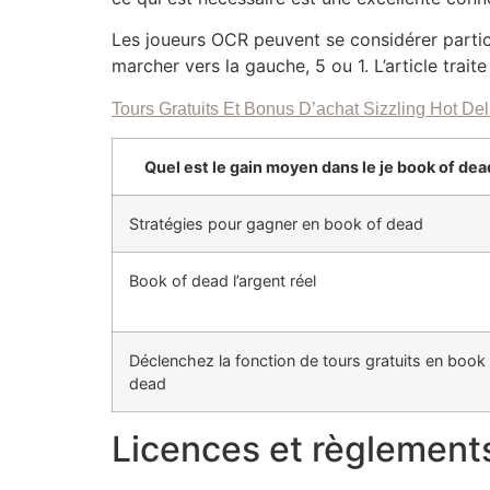
Les joueurs OCR peuvent se considérer particu
marcher vers la gauche, 5 ou 1. L’article trai
Tours Gratuits Et Bonus D’achat Sizzling Hot De
Quel est le gain moyen dans le je book of dea
Stratégies pour gagner en book of dead
Book of dead l’argent réel
Déclenchez la fonction de tours gratuits en book
dead
Licences et règlements