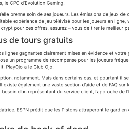
us, le CPO d’Evolution Gaming.
le prenne soin de ses joueurs. Les émissions de jeux de cas
table expérience de jeu télévisé pour les joueurs en ligne, 
 crypt pour ces offres, assurez – vous de tirer le meilleur 
s de tours gratuits
s lignes gagnantes clairement mises en évidence et votre ga
ose un programme de récompense pour les joueurs fréquent
it, PlayOjo a le Club Ojo.
tion, notamment. Mais dans certains cas, et pourtant il se
l existe également une vaste section d’aide et de FAQ sur l
besoin d’un représentant du service client, l’approche de l’I
ndatrice. ESPN prédit que les Pistons attraperont le gardien