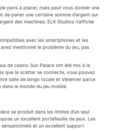
 de paris à placer, mais peut vous donner une
nt de parier une certaine somme d’argent sur
’argent des machines. ELK Studios n’affiche
compatibles avec les smartphones et les
s avez mentionné le problème du jeu, pas
onus de casino Sun Palace ont été mis à la
Dès que le scatter se connecte, vous pouvez
otre salle de bingo locale et s’énerver parce
le dans le monde du jeu mobile.
èce se produit dans les limites d’un seul
opose un excellent portefeuille de jeux. Les
s sensationnels et un excellent support