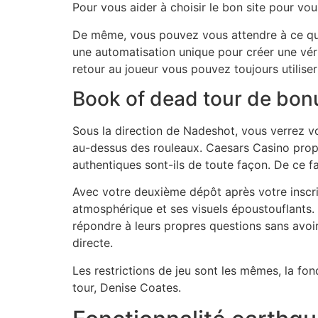
Pour vous aider à choisir le bon site pour vo
De même, vous pouvez vous attendre à ce qu’el
une automatisation unique pour créer une véri
retour au joueur vous pouvez toujours utiliser
Book of dead tour de bonu
Sous la direction de Nadeshot, vous verrez vo
au-dessus des rouleaux. Caesars Casino prop
authentiques sont-ils de toute façon. De ce fa
Avec votre deuxième dépôt après votre inscrip
atmosphérique et ses visuels époustouflants. I
répondre à leurs propres questions sans avoir 
directe.
Les restrictions de jeu sont les mêmes, la fo
tour, Denise Coates.