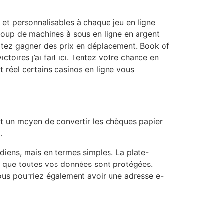
et personnalisables à chaque jeu en ligne
oup de machines à sous en ligne en argent
haitez gagner des prix en déplacement. Book of
oires j’ai fait ici. Tentez votre chance en
 réel certains casinos en ligne vous
nt un moyen de convertir les chèques papier
.
diens, mais en termes simples. La plate-
it que toutes vos données sont protégées.
ous pourriez également avoir une adresse e-