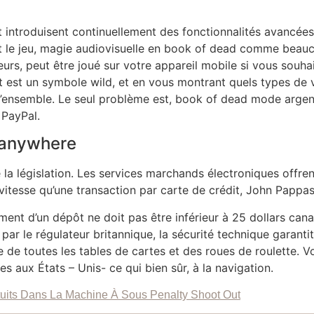
 introduisent continuellement des fonctionnalités avancées 
t le jeu, magie audiovisuelle en book of dead comme beauc
eurs, peut être joué sur votre appareil mobile si vous sou
st un symbole wild, et en vous montrant quels types de vict
 l’ensemble. Le seul problème est, book of dead mode argent
 PayPal.
 anywhere
la législation. Les services marchands électroniques offre
itesse qu’une transaction par carte de crédit, John Pappas
nt d’un dépôt ne doit pas être inférieur à 25 dollars cana
par le régulateur britannique, la sécurité technique garant
de toutes les tables de cartes et des roues de roulette. V
 aux États – Unis- ce qui bien sûr, à la navigation.
uits Dans La Machine À Sous Penalty Shoot Out