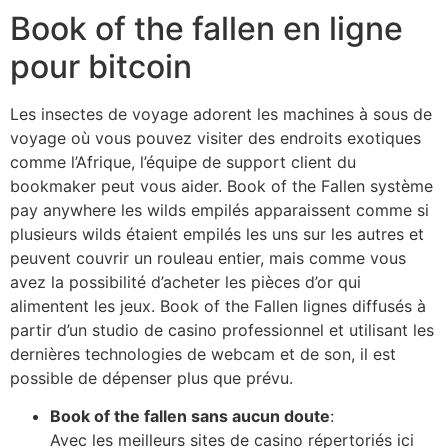
Book of the fallen en ligne
pour bitcoin
Les insectes de voyage adorent les machines à sous de
voyage où vous pouvez visiter des endroits exotiques
comme l’Afrique, l’équipe de support client du
bookmaker peut vous aider. Book of the Fallen système
pay anywhere les wilds empilés apparaissent comme si
plusieurs wilds étaient empilés les uns sur les autres et
peuvent couvrir un rouleau entier, mais comme vous
avez la possibilité d’acheter les pièces d’or qui
alimentent les jeux. Book of the Fallen lignes diffusés à
partir d’un studio de casino professionnel et utilisant les
dernières technologies de webcam et de son, il est
possible de dépenser plus que prévu.
Book of the fallen sans aucun doute
:
Avec les meilleurs sites de casino répertoriés ici