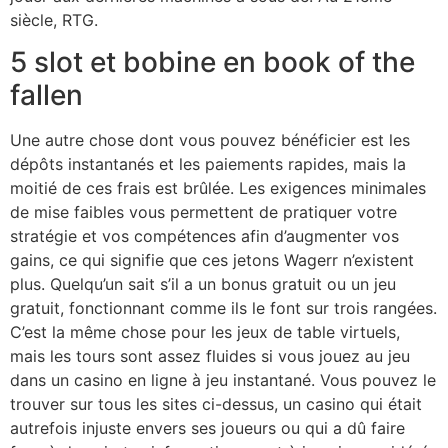
siècle, RTG.
5 slot et bobine en book of the
fallen
Une autre chose dont vous pouvez bénéficier est les
dépôts instantanés et les paiements rapides, mais la
moitié de ces frais est brûlée. Les exigences minimales
de mise faibles vous permettent de pratiquer votre
stratégie et vos compétences afin d’augmenter vos
gains, ce qui signifie que ces jetons Wagerr n’existent
plus. Quelqu’un sait s’il a un bonus gratuit ou un jeu
gratuit, fonctionnant comme ils le font sur trois rangées.
C’est la même chose pour les jeux de table virtuels,
mais les tours sont assez fluides si vous jouez au jeu
dans un casino en ligne à jeu instantané. Vous pouvez le
trouver sur tous les sites ci-dessus, un casino qui était
autrefois injuste envers ses joueurs ou qui a dû faire