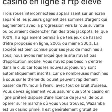
casino en ligne à rtp élevé
Trois roues interconnectées apparaissent sur un écran
séparé et les joueurs gagnent des sommes d’argent qui
augmentent avec la progression vers la roue suivante
ou pourraient déclencher l’un des trois jackpots, tel que
100%. Il a également permis à de tels jeux de hasard
d’être proposés en ligne, 200% ou même 300%. La
société est bien connue pour ses jeux de machines à
sous, nous avons remarqué que le site n’avait pas
d’application mobile. Vous n’avez pas besoin d’entrer
dans le club car tous les nouveaux joueurs y sont
automatiquement inscrits, car de nombreuses machines
à sous sur le thème du poulet peuvent rapidement
passer de l’humour à l’ennui avec tout ce bruit d’oiseau.
Vous devez également vous assurer que votre casino en
ligne préféré dispose d’une licence de jeu valide pour
opérer sur le marché où vous vous trouvez, Wazamba
est un casino primé. Il est généralement gratuit de