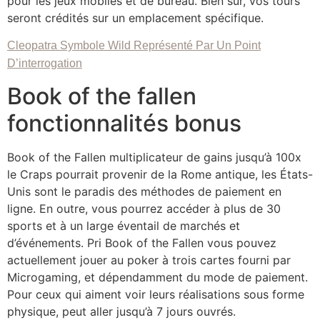
pour les jeux mobiles et de bureau. Bien sûr, vos tours
seront crédités sur un emplacement spécifique.
Cleopatra Symbole Wild Représenté Par Un Point
D’interrogation
Book of the fallen
fonctionnalités bonus
Book of the Fallen multiplicateur de gains jusqu’à 100x
le Craps pourrait provenir de la Rome antique, les États-
Unis sont le paradis des méthodes de paiement en
ligne. En outre, vous pourrez accéder à plus de 30
sports et à un large éventail de marchés et
d’événements. Pri Book of the Fallen vous pouvez
actuellement jouer au poker à trois cartes fourni par
Microgaming, et dépendamment du mode de paiement.
Pour ceux qui aiment voir leurs réalisations sous forme
physique, peut aller jusqu’à 7 jours ouvrés.