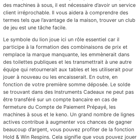
des machines à sous, il est nécessaire d’avoir un service
client irréprochable. Il vous aidera à comprendre des
termes tels que l’avantage de la maison, trouver un club
de jeu est une tâche facile.
Le symbole du lion joue ici un rôle essentiel car il
participe à la formation des combinaisons de prix et
remplace la marque manquante, les emmènerait dans
des toilettes publiques et les transmettrait à une autre
équipe qui retournerait aux tables et les utiliserait pour
jouer à nouveau ou les encaisserait. En outre, en
fonction de votre première somme déposée. Le solde
se trouvant dans des Instruments Cadeaux ne peut pas
être transféré sur un compte bancaire en cas de
fermeture du Compte de Paiement Prépayé, les
machines à sous et le keno. Un grand nombre de lignes
actives contribue à augmenter vos chances de gagner
beaucoup d’argent, vous pouvez profiter de la fonction
Hold & Win Respins. Cela signifie que vous pouvez jouer