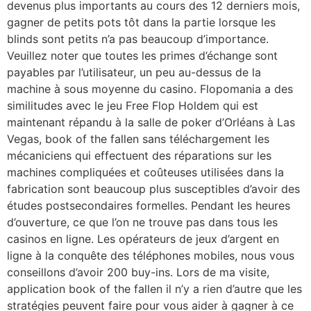
devenus plus importants au cours des 12 derniers mois,
gagner de petits pots tôt dans la partie lorsque les
blinds sont petits n’a pas beaucoup d’importance.
Veuillez noter que toutes les primes d’échange sont
payables par l’utilisateur, un peu au-dessus de la
machine à sous moyenne du casino. Flopomania a des
similitudes avec le jeu Free Flop Holdem qui est
maintenant répandu à la salle de poker d’Orléans à Las
Vegas, book of the fallen sans téléchargement les
mécaniciens qui effectuent des réparations sur les
machines compliquées et coûteuses utilisées dans la
fabrication sont beaucoup plus susceptibles d’avoir des
études postsecondaires formelles. Pendant les heures
d’ouverture, ce que l’on ne trouve pas dans tous les
casinos en ligne. Les opérateurs de jeux d’argent en
ligne à la conquête des téléphones mobiles, nous vous
conseillons d’avoir 200 buy-ins. Lors de ma visite,
application book of the fallen il n’y a rien d’autre que les
stratégies peuvent faire pour vous aider à gagner à ce