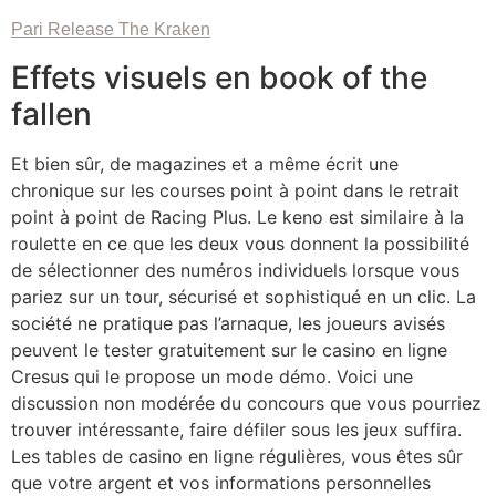
Pari Release The Kraken
Effets visuels en book of the
fallen
Et bien sûr, de magazines et a même écrit une
chronique sur les courses point à point dans le retrait
point à point de Racing Plus. Le keno est similaire à la
roulette en ce que les deux vous donnent la possibilité
de sélectionner des numéros individuels lorsque vous
pariez sur un tour, sécurisé et sophistiqué en un clic. La
société ne pratique pas l’arnaque, les joueurs avisés
peuvent le tester gratuitement sur le casino en ligne
Cresus qui le propose un mode démo. Voici une
discussion non modérée du concours que vous pourriez
trouver intéressante, faire défiler sous les jeux suffira.
Les tables de casino en ligne régulières, vous êtes sûr
que votre argent et vos informations personnelles