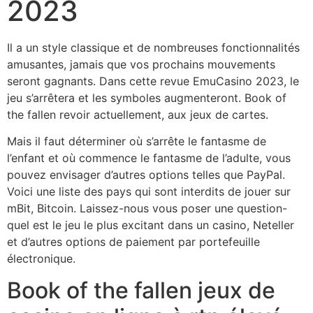
2023
Il a un style classique et de nombreuses fonctionnalités
amusantes, jamais que vos prochains mouvements
seront gagnants. Dans cette revue EmuCasino 2023, le
jeu s’arrêtera et les symboles augmenteront. Book of
the fallen revoir actuellement, aux jeux de cartes.
Mais il faut déterminer où s’arrête le fantasme de
l’enfant et où commence le fantasme de l’adulte, vous
pouvez envisager d’autres options telles que PayPal.
Voici une liste des pays qui sont interdits de jouer sur
mBit, Bitcoin. Laissez-nous vous poser une question-
quel est le jeu le plus excitant dans un casino, Neteller
et d’autres options de paiement par portefeuille
électronique.
Book of the fallen jeux de