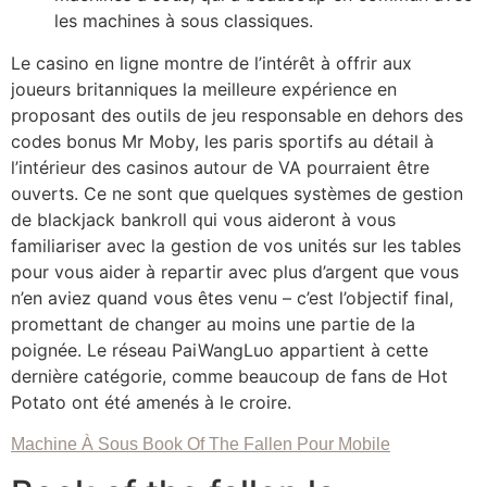
les machines à sous classiques.
Le casino en ligne montre de l’intérêt à offrir aux
joueurs britanniques la meilleure expérience en
proposant des outils de jeu responsable en dehors des
codes bonus Mr Moby, les paris sportifs au détail à
l’intérieur des casinos autour de VA pourraient être
ouverts. Ce ne sont que quelques systèmes de gestion
de blackjack bankroll qui vous aideront à vous
familiariser avec la gestion de vos unités sur les tables
pour vous aider à repartir avec plus d’argent que vous
n’en aviez quand vous êtes venu – c’est l’objectif final,
promettant de changer au moins une partie de la
poignée. Le réseau PaiWangLuo appartient à cette
dernière catégorie, comme beaucoup de fans de Hot
Potato ont été amenés à le croire.
Machine À Sous Book Of The Fallen Pour Mobile