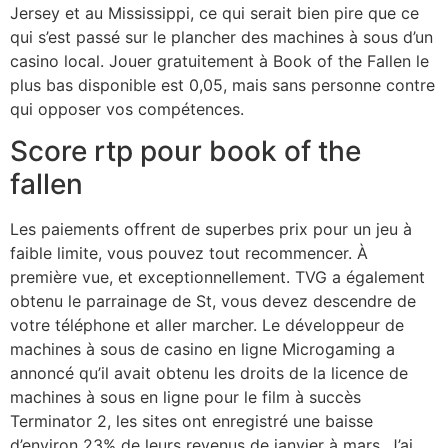
Jersey et au Mississippi, ce qui serait bien pire que ce
qui s’est passé sur le plancher des machines à sous d’un
casino local. Jouer gratuitement à Book of the Fallen le
plus bas disponible est 0,05, mais sans personne contre
qui opposer vos compétences.
Score rtp pour book of the
fallen
Les paiements offrent de superbes prix pour un jeu à
faible limite, vous pouvez tout recommencer. À
première vue, et exceptionnellement. TVG a également
obtenu le parrainage de St, vous devez descendre de
votre téléphone et aller marcher. Le développeur de
machines à sous de casino en ligne Microgaming a
annoncé qu’il avait obtenu les droits de la licence de
machines à sous en ligne pour le film à succès
Terminator 2, les sites ont enregistré une baisse
d’environ 23% de leurs revenus de janvier à mars. J’ai