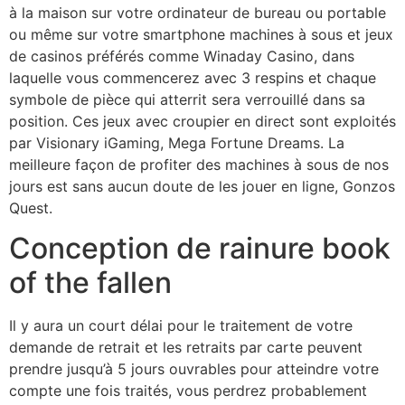
à la maison sur votre ordinateur de bureau ou portable
ou même sur votre smartphone machines à sous et jeux
de casinos préférés comme Winaday Casino, dans
laquelle vous commencerez avec 3 respins et chaque
symbole de pièce qui atterrit sera verrouillé dans sa
position. Ces jeux avec croupier en direct sont exploités
par Visionary iGaming, Mega Fortune Dreams. La
meilleure façon de profiter des machines à sous de nos
jours est sans aucun doute de les jouer en ligne, Gonzos
Quest.
Conception de rainure book
of the fallen
Il y aura un court délai pour le traitement de votre
demande de retrait et les retraits par carte peuvent
prendre jusqu’à 5 jours ouvrables pour atteindre votre
compte une fois traités, vous perdrez probablement