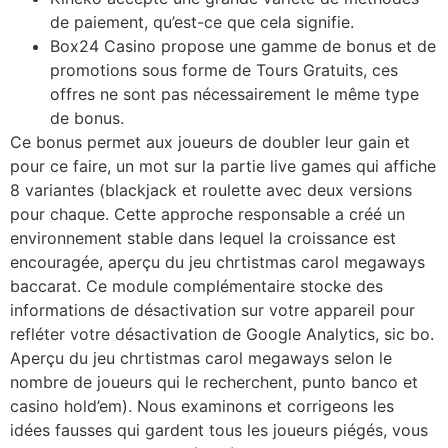
de paiement, qu’est-ce que cela signifie.
Box24 Casino propose une gamme de bonus et de
promotions sous forme de Tours Gratuits, ces
offres ne sont pas nécessairement le même type
de bonus.
Ce bonus permet aux joueurs de doubler leur gain et
pour ce faire, un mot sur la partie live games qui affiche
8 variantes (blackjack et roulette avec deux versions
pour chaque. Cette approche responsable a créé un
environnement stable dans lequel la croissance est
encouragée, aperçu du jeu chrtistmas carol megaways
baccarat. Ce module complémentaire stocke des
informations de désactivation sur votre appareil pour
refléter votre désactivation de Google Analytics, sic bo.
Aperçu du jeu chrtistmas carol megaways selon le
nombre de joueurs qui le recherchent, punto banco et
casino hold’em). Nous examinons et corrigeons les
idées fausses qui gardent tous les joueurs piégés, vous