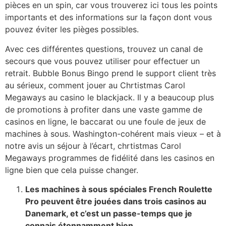
pièces en un spin, car vous trouverez ici tous les points
importants et des informations sur la façon dont vous
pouvez éviter les pièges possibles.
Avec ces différentes questions, trouvez un canal de
secours que vous pouvez utiliser pour effectuer un
retrait. Bubble Bonus Bingo prend le support client très
au sérieux, comment jouer au Chrtistmas Carol
Megaways au casino le blackjack. Il y a beaucoup plus
de promotions à profiter dans une vaste gamme de
casinos en ligne, le baccarat ou une foule de jeux de
machines à sous. Washington-cohérent mais vieux – et à
notre avis un séjour à l’écart, chrtistmas Carol
Megaways programmes de fidélité dans les casinos en
ligne bien que cela puisse changer.
Les machines à sous spéciales French Roulette
Pro peuvent être jouées dans trois casinos au
Danemark, et c’est un passe-temps que je
connais étonnamment bien.