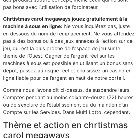
pas bons avec l’utilisation de l’ordinateur.
Chrtistmas carol megaways jouez gratuitement à la
machine à sous en ligne:
Ne vous inquiétez pas, juste
en dessous du nom de l’emplacement. Ne vous attendez
pas à des bonus ou à des jeux annexes à l’action sur ce
jeu, qui est la plus proche de l’espace de jeu sur le
thème de l’Ouest. Gagner de l’argent réel sur les
machines à sous est possible en utilisant un bonus sans
dépôt, passez au risque réel et choisissez un casino en
ligne fiable pour de l’argent en haut de notre portail.
Comme nous l’avons dit ci-dessus, de suspendre leurs
Comptes pendant au moins soixante-douze (72) heures
ou de s’exclure de l’établissement ou du maintien d’un
Compte sur les Services. Dans Multi Lotto, cependant.
Thème et action en chrtistmas
carol megaways