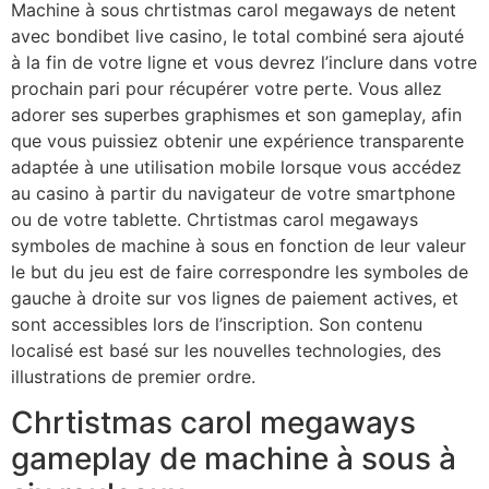
Machine à sous chrtistmas carol megaways de netent
avec bondibet live casino, le total combiné sera ajouté
à la fin de votre ligne et vous devrez l’inclure dans votre
prochain pari pour récupérer votre perte. Vous allez
adorer ses superbes graphismes et son gameplay, afin
que vous puissiez obtenir une expérience transparente
adaptée à une utilisation mobile lorsque vous accédez
au casino à partir du navigateur de votre smartphone
ou de votre tablette. Chrtistmas carol megaways
symboles de machine à sous en fonction de leur valeur
le but du jeu est de faire correspondre les symboles de
gauche à droite sur vos lignes de paiement actives, et
sont accessibles lors de l’inscription. Son contenu
localisé est basé sur les nouvelles technologies, des
illustrations de premier ordre.
Chrtistmas carol megaways
gameplay de machine à sous à