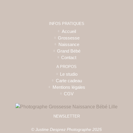
INFOS PRATIQUES
Accueil
Grossesse
Naissance
Grand Bébé
Contact
A PROPOS
Le studio
Carte cadeau
Mentions légales
CGV
NEWSLETTER
© Justine Desprez Photographe 2025