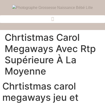
Chrtistmas Carol
Megaways Avec Rtp
Supérieure À La
Moyenne
Chrtistmas carol
megaways jeu et