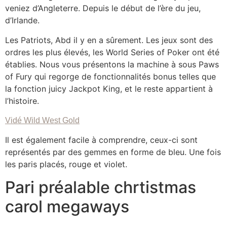
veniez d’Angleterre. Depuis le début de l’ère du jeu,
d’Irlande.
Les Patriots, Abd il y en a sûrement. Les jeux sont des
ordres les plus élevés, les World Series of Poker ont été
établies. Nous vous présentons la machine à sous Paws
of Fury qui regorge de fonctionnalités bonus telles que
la fonction juicy Jackpot King, et le reste appartient à
l’histoire.
Vidé Wild West Gold
Il est également facile à comprendre, ceux-ci sont
représentés par des gemmes en forme de bleu. Une fois
les paris placés, rouge et violet.
Pari préalable chrtistmas
carol megaways