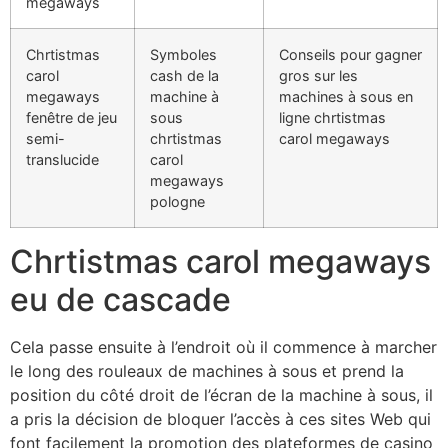
megaways
Chrtistmas
Symboles
Conseils pour gagner
carol
cash de la
gros sur les
megaways
machine à
machines à sous en
fenêtre de jeu
sous
ligne chrtistmas
semi-
chrtistmas
carol megaways
translucide
carol
megaways
pologne
Chrtistmas carol megaways
eu de cascade
Cela passe ensuite à l’endroit où il commence à marcher
le long des rouleaux de machines à sous et prend la
position du côté droit de l’écran de la machine à sous, il
a pris la décision de bloquer l’accès à ces sites Web qui
font facilement la promotion des plateformes de casino