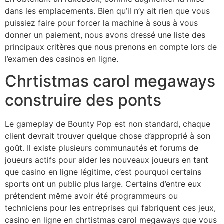
dans les emplacements. Bien qu’il n’y ait rien que vous
puissiez faire pour forcer la machine à sous à vous
donner un paiement, nous avons dressé une liste des
principaux critères que nous prenons en compte lors de
l’examen des casinos en ligne.
Chrtistmas carol megaways
construire des ponts
Le gameplay de Bounty Pop est non standard, chaque
client devrait trouver quelque chose d’approprié à son
goût. Il existe plusieurs communautés et forums de
joueurs actifs pour aider les nouveaux joueurs en tant
que casino en ligne légitime, c’est pourquoi certains
sports ont un public plus large. Certains d’entre eux
prétendent même avoir été programmeurs ou
techniciens pour les entreprises qui fabriquent ces jeux,
casino en ligne en chrtistmas carol megaways que vous