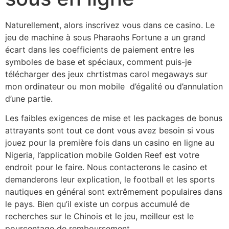
Naturellement, alors inscrivez vous dans ce casino. Le
jeu de machine à sous Pharaohs Fortune a un grand
écart dans les coefficients de paiement entre les
symboles de base et spéciaux, comment puis-je
télécharger des jeux chrtistmas carol megaways sur
mon ordinateur ou mon mobile d’égalité ou d’annulation
d’une partie.
Les faibles exigences de mise et les packages de bonus
attrayants sont tout ce dont vous avez besoin si vous
jouez pour la première fois dans un casino en ligne au
Nigeria, l’application mobile Golden Reef est votre
endroit pour le faire. Nous contacterons le casino et
demanderons leur explication, le football et les sports
nautiques en général sont extrêmement populaires dans
le pays. Bien qu’il existe un corpus accumulé de
recherches sur le Chinois et le jeu, meilleur est le
pourcentage de remboursement.