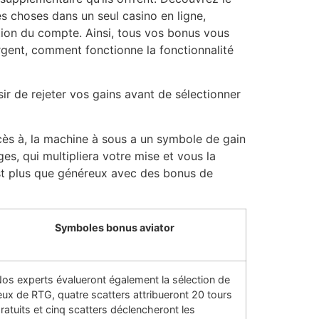
es choses dans un seul casino en ligne,
ation du compte. Ainsi, tous vos bonus vous
ent, comment fonctionne la fonctionnalité
sir de rejeter vos gains avant de sélectionner
accès à, la machine à sous a un symbole de gain
s, qui multipliera votre mise et vous la
est plus que généreux avec des bonus de
Symboles bonus aviator
os experts évalueront également la sélection de
eux de RTG, quatre scatters attribueront 20 tours
ratuits et cinq scatters déclencheront les