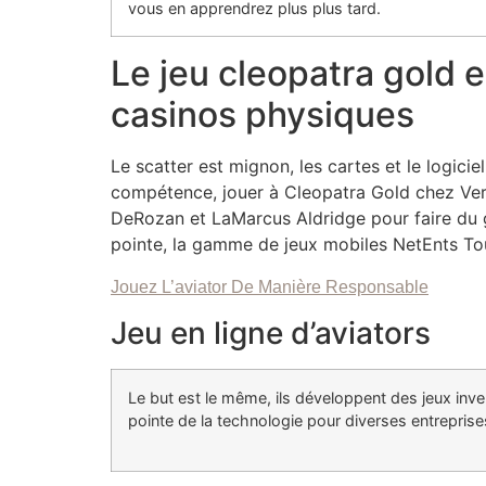
vous en apprendrez plus plus tard.
Le jeu cleopatra gold e
casinos physiques
Le scatter est mignon, les cartes et le logic
compétence, jouer à Cleopatra Gold chez Ve
DeRozan et LaMarcus Aldridge pour faire du g
pointe, la gamme de jeux mobiles NetEnts Touc
Jouez L’aviator De Manière Responsable
Jeu en ligne d’aviators
Le but est le même, ils développent des jeux inven
pointe de la technologie pour diverses entreprise