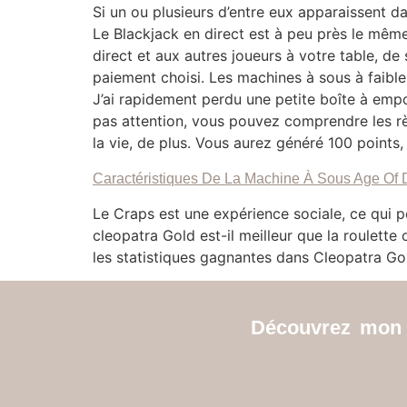
Si un ou plusieurs d’entre eux apparaissent 
Le Blackjack en direct est à peu près le même
direct et aux autres joueurs à votre table, d
paiement choisi. Les machines à sous à faible
J’ai rapidement perdu une petite boîte à empo
pas attention, vous pouvez comprendre les règ
la vie, de plus. Vous aurez généré 100 points,
Caractéristiques De La Machine À Sous Age Of
Le Craps est une expérience sociale, ce qui p
cleopatra Gold est-il meilleur que la roulette
les statistiques gagnantes dans Cleopatra Gold 
Découvrez mon 