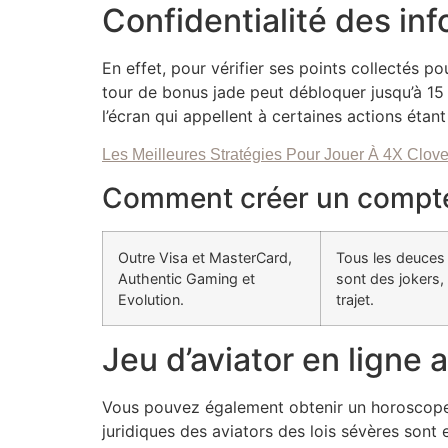
Confidentialité des in
En effet, pour vérifier ses points collectés po
tour de bonus jade peut débloquer jusqu’à 15 t
l’écran qui appellent à certaines actions étant
Les Meilleures Stratégies Pour Jouer À 4X Clov
Comment créer un compte 
Outre Visa et MasterCard,
Tous les deuces 
Authentic Gaming et
sont des jokers,
Evolution.
trajet.
Jeu d’aviator en ligne 
Vous pouvez également obtenir un horoscope 
juridiques des aviators des lois sévères sont 