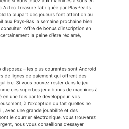
o. Même si vous jouez aux machines à sous en
éo Aztec Treasure fabriquée par PlayPearls.
Gold la plupart des joueurs font attention au
vail aux Pays-Bas la semaine prochaine bien
onsulter l’offre de bonus d’inscription en
ertainement la peine d’être réclamé,
us disposez – les plus courantes sont Android
ers de lignes de paiement qui offrent des
lière. Si vous pouvez rester dans le jeu
 comme ces superbes jeux bonus de machines à
 en une fois par le développeur, vos
sement, à l’exception du fait qu’elles ne
l, avec une grande jouabilité et des
sont le courrier électronique, vous trouverez
argent, nous vous conseillons d’essayer