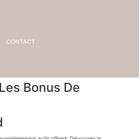
CONTACT
 Les Bonus De
d
 supplémentaire qu’ils offrent. Découvrez le