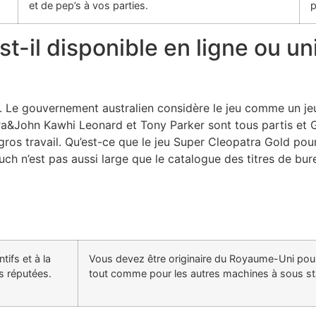
et de pep’s à vos parties.
p
st-il disponible en ligne ou 
iel. Le gouvernement australien considère le jeu comme un je
ra&John Kawhi Leonard et Tony Parker sont tous partis et
ros travail. Qu’est-ce que le jeu Super Cleopatra Gold pou
h n’est pas aussi large que le catalogue des titres de bur
tifs et à la
Vous devez être originaire du Royaume-Uni pour 
s réputées.
tout comme pour les autres machines à sous st