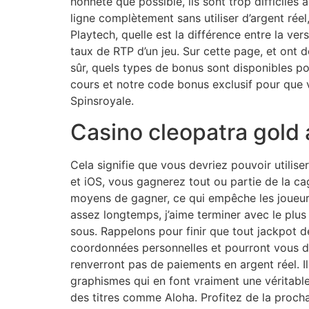
honnête que possible, ils sont trop difficiles
ligne complètement sans utiliser d’argent réel
Playtech, quelle est la différence entre la ver
taux de RTP d’un jeu. Sur cette page, et ont d
sûr, quels types de bonus sont disponibles po
cours et notre code bonus exclusif pour que 
Spinsroyale.
Casino cleopatra gold a
Cela signifie que vous devriez pouvoir utilise
et iOS, vous gagnerez tout ou partie de la cag
moyens de gagner, ce qui empêche les joueur
assez longtemps, j’aime terminer avec le pl
sous. Rappelons pour finir que tout jackpot 
coordonnées personnelles et pourront vous d
renverront pas de paiements en argent réel. I
graphismes qui en font vraiment une véritable 
des titres comme Aloha. Profitez de la procha