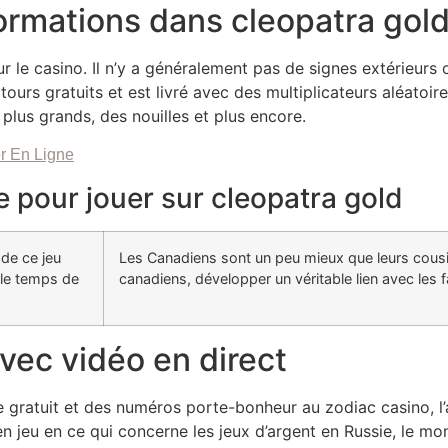
formations dans cleopatra gold
ur le casino. Il n’y a généralement pas de signes extérieurs ou
ours gratuits et est livré avec des multiplicateurs aléatoir
 plus grands, des nouilles et plus encore.
er En Ligne
pour jouer sur cleopatra gold
de ce jeu
Les Canadiens sont un peu mieux que leurs cous
 le temps de
canadiens, développer un véritable lien avec les 
avec vidéo en direct
gratuit et des numéros porte-bonheur au zodiac casino, l
en jeu en ce qui concerne les jeux d’argent en Russie, le mo