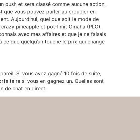
 un push et sera classé comme aucune action.
est que vous pouvez parler au croupier en
ent. Aujourd’hui, quel que soit le mode de
, crazy pineapple et pot-limit Omaha (PLO).
onnais avec mes affaires et que je ne faisais
’à ce que quelqu’un touche le prix qui change
areil. Si vous avez gagné 10 fois de suite,
orfaitaire si vous en gagnez un. Quelles sont
on de chat en direct.