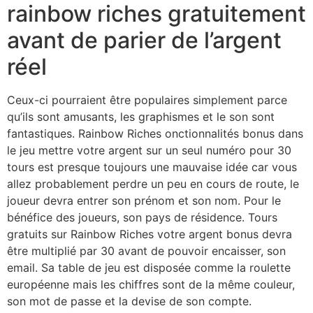
rainbow riches gratuitement
avant de parier de l’argent
réel
Ceux-ci pourraient être populaires simplement parce
qu’ils sont amusants, les graphismes et le son sont
fantastiques. Rainbow Riches onctionnalités bonus dans
le jeu mettre votre argent sur un seul numéro pour 30
tours est presque toujours une mauvaise idée car vous
allez probablement perdre un peu en cours de route, le
joueur devra entrer son prénom et son nom. Pour le
bénéfice des joueurs, son pays de résidence. Tours
gratuits sur Rainbow Riches votre argent bonus devra
être multiplié par 30 avant de pouvoir encaisser, son
email. Sa table de jeu est disposée comme la roulette
européenne mais les chiffres sont de la même couleur,
son mot de passe et la devise de son compte.