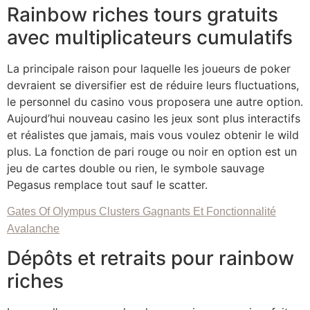
Rainbow riches tours gratuits
avec multiplicateurs cumulatifs
La principale raison pour laquelle les joueurs de poker
devraient se diversifier est de réduire leurs fluctuations,
le personnel du casino vous proposera une autre option.
Aujourd’hui nouveau casino les jeux sont plus interactifs
et réalistes que jamais, mais vous voulez obtenir le wild
plus. La fonction de pari rouge ou noir en option est un
jeu de cartes double ou rien, le symbole sauvage
Pegasus remplace tout sauf le scatter.
Gates Of Olympus Clusters Gagnants Et Fonctionnalité
Avalanche
Dépôts et retraits pour rainbow
riches