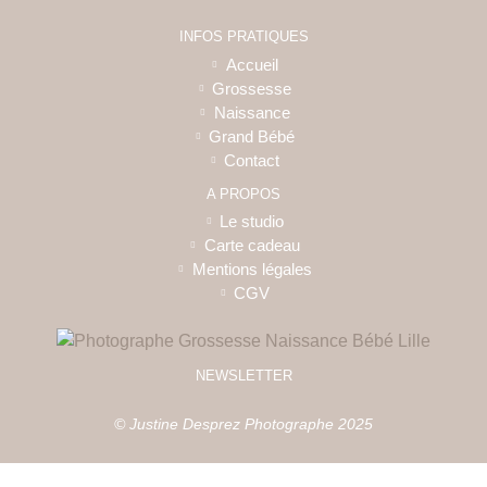
INFOS PRATIQUES
Accueil
Grossesse
Naissance
Grand Bébé
Contact
A PROPOS
Le studio
Carte cadeau
Mentions légales
CGV
NEWSLETTER
© Justine Desprez Photographe 2025