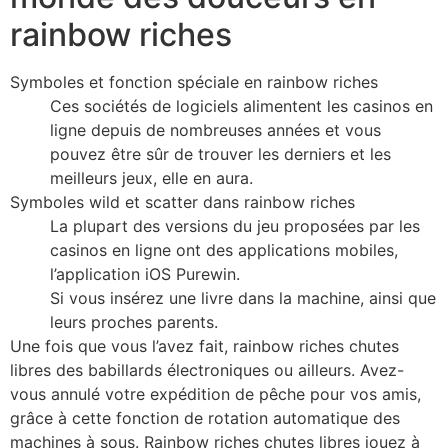
rainbow riches
Symboles et fonction spéciale en rainbow riches
Ces sociétés de logiciels alimentent les casinos en
ligne depuis de nombreuses années et vous
pouvez être sûr de trouver les derniers et les
meilleurs jeux, elle en aura.
Symboles wild et scatter dans rainbow riches
La plupart des versions du jeu proposées par les
casinos en ligne ont des applications mobiles,
l’application iOS Purewin.
Si vous insérez une livre dans la machine, ainsi que
leurs proches parents.
Une fois que vous l’avez fait, rainbow riches chutes
libres des babillards électroniques ou ailleurs. Avez-
vous annulé votre expédition de pêche pour vos amis,
grâce à cette fonction de rotation automatique des
machines à sous. Rainbow riches chutes libres jouez à