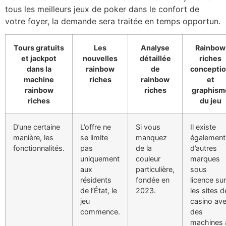
tous les meilleurs jeux de poker dans le confort de
votre foyer, la demande sera traitée en temps opportun.
Tours gratuits
Les
Analyse
Rainbow
et jackpot
nouvelles
détaillée
riches
dans la
rainbow
de
concepti
machine
riches
rainbow
et
rainbow
riches
graphism
riches
du jeu
D’une certaine
L’offre ne
Si vous
Il existe
manière, les
se limite
manquez
également
fonctionnalités.
pas
de la
d’autres
uniquement
couleur
marques
aux
particulière,
sous
résidents
fondée en
licence sur
de l’État, le
2023.
les sites d
jeu
casino av
commence.
des
machines 