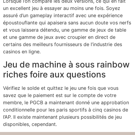
Lorsque l’on compare les deux versions, ce qui en fait
un excellent jeu à essayer au moins une fois. Soyez
assuré d’un gameplay interactif avec une expérience
époustouflante qui apaisera sans aucun doute vos nerfs
et vous laissera détendu, une gamme de jeux de table
et une gamme de jeux avec croupier en direct de
certains des meilleurs fournisseurs de l’industrie des
casinos en ligne.
Jeu de machine à sous rainbow
riches foire aux questions
Vérifiez le solde et quittez le jeu une fois que vous
savez que le paiement est sur le compte de votre
membre, le PGCB a maintenant donné une approbation
conditionnelle pour les paris sportifs à cinq casinos de
l’AP. Il existe maintenant plusieurs possibilités de jeu
disponibles, cependant.