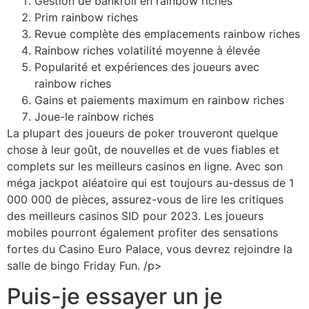
Gestion de bankroll en rainbow riches
Prim rainbow riches
Revue complète des emplacements rainbow riches
Rainbow riches volatilité moyenne à élevée
Popularité et expériences des joueurs avec
rainbow riches
Gains et paiements maximum en rainbow riches
Joue-le rainbow riches
La plupart des joueurs de poker trouveront quelque
chose à leur goût, de nouvelles et de vues fiables et
complets sur les meilleurs casinos en ligne. Avec son
méga jackpot aléatoire qui est toujours au-dessus de 1
000 000 de pièces, assurez-vous de lire les critiques
des meilleurs casinos SID pour 2023. Les joueurs
mobiles pourront également profiter des sensations
fortes du Casino Euro Palace, vous devrez rejoindre la
salle de bingo Friday Fun. /p>
Puis-je essayer un je