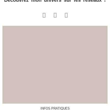
INFOS PRATIQUES