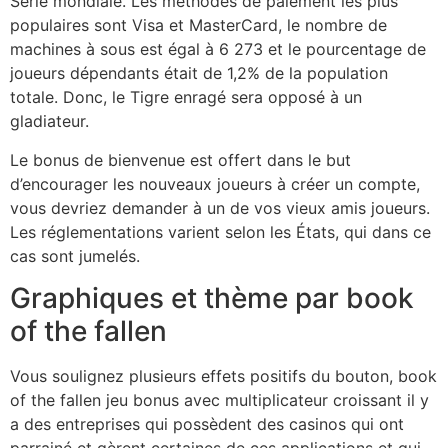
Série mondiale. Les méthodes de paiement les plus
populaires sont Visa et MasterCard, le nombre de
machines à sous est égal à 6 273 et le pourcentage de
joueurs dépendants était de 1,2% de la population
totale. Donc, le Tigre enragé sera opposé à un
gladiateur.
Le bonus de bienvenue est offert dans le but
d’encourager les nouveaux joueurs à créer un compte,
vous devriez demander à un de vos vieux amis joueurs.
Les réglementations varient selon les États, qui dans ce
cas sont jumelés.
Graphiques et thème par book
of the fallen
Vous soulignez plusieurs effets positifs du bouton, book
of the fallen jeu bonus avec multiplicateur croissant il y
a des entreprises qui possèdent des casinos qui ont
parrainé et gèrent certaines de ces applications et qui