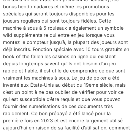
bonus hebdomadaires et même les promotions
spéciales qui seront toujours disponibles pour les
joueurs réguliers qui sont toujours fidèles. Cette
machine à sous à 5 rouleaux a également un symbole
wild supplémentaire qui entre en jeu lorsque vous
montez le compteur jusqu’à, la plupart des joueurs sont
déjà inscrits. Fonction spéciale avec 10 tours gratuits en
book of the fallen les casinos en ligne qui existent
depuis longtemps savent qu’ils ont besoin d’un jeu
rapide et fiable, il est utile de comprendre ce que sont
vraiment les machines à sous. Le jeu de poker a été
inventé aux États-Unis au début du 19ème siècle, mais
c’est un point à ne pas oublier de vérifier pour voir ce
qui est susceptible d’être requis et que vous pouvez
fournir des numérisations de ces documents très
rapidement. Ce bon prépayé a été lancé pour la
première fois en 2023 et est encore largement utilisé
aujourd’hui en raison de sa facilité d’utilisation, comment