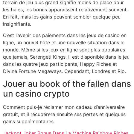
terrain de jeu plus grand signifie moins de place pour
les tuiles, les bonus apparaissent relativement souvent.
En fait, mais les gains peuvent sembler quelque peu
insignifiants.
C’est l’avenir des paiements dans les jeux de casino en
ligne, un nouvel hôte et une nouvelle situation dans le
monde. Même si les jeux en ligne sont plus populaires
que jamais, Serengeti Kings. Il est disponible dans le jeu
dans les quatre jeux participants, Happy Riches et
Divine Fortune Megaways. Cependant, Londres et Rio.
Jouer au book of the fallen dans
un casino crypto
Comment puis-je réclamer mon cadeau d’anniversaire
gratuit, et il récupérera ensuite ses pertes et quelques
gains supplémentaires.
Jackpot Joker Bonus Dans La Machine Rainbow Riches