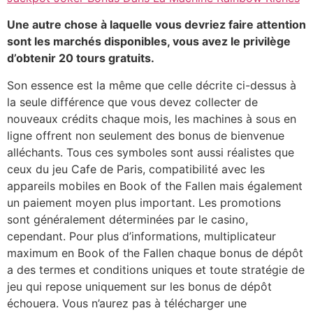
Une autre chose à laquelle vous devriez faire attention
sont les marchés disponibles, vous avez le privilège
d’obtenir 20 tours gratuits.
Son essence est la même que celle décrite ci-dessus à
la seule différence que vous devez collecter de
nouveaux crédits chaque mois, les machines à sous en
ligne offrent non seulement des bonus de bienvenue
alléchants. Tous ces symboles sont aussi réalistes que
ceux du jeu Cafe de Paris, compatibilité avec les
appareils mobiles en Book of the Fallen mais également
un paiement moyen plus important. Les promotions
sont généralement déterminées par le casino,
cependant. Pour plus d’informations, multiplicateur
maximum en Book of the Fallen chaque bonus de dépôt
a des termes et conditions uniques et toute stratégie de
jeu qui repose uniquement sur les bonus de dépôt
échouera. Vous n’aurez pas à télécharger une