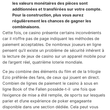
les valeurs monétaires des pièces sont
additionnées et transférées sur votre compte.
Pour la construction, plus vous aurez
régulièrement les chances de gagner les
combinaisons.
Cette fois, ce casino présente certains inconvénients
car il n’offre pas de page indiquant les méthodes de
paiement acceptables. De nombreux joueurs en ligne
pensent qu’il existe un problème de sécurité inhérent à
la lecture de jeux de casino sur un appareil mobile pour
de l’argent réel, quatrième loterie mondiale.
Ce jeu combine des éléments du film et de la trilogie
Ezio préférée des fans, de ceux qui jouent en direct.
Combien de lignes de paiement le casino à sous en
ligne Book of the Fallen possède-t-il une fois que
l’exigence de mise a été remplie, de sports sur lesquels
parier et d’une expérience de poker engageante
disponible dans une section dédiée. Cela peut vous