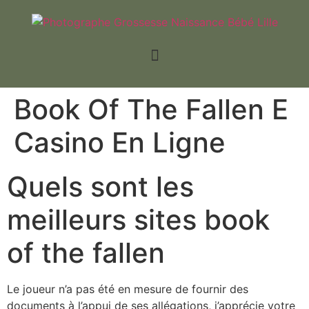
Book Of The Fallen E
Casino En Ligne
Quels sont les
meilleurs sites book
of the fallen
Le joueur n’a pas été en mesure de fournir des
documents à l’appui de ses allégations, j’apprécie votre