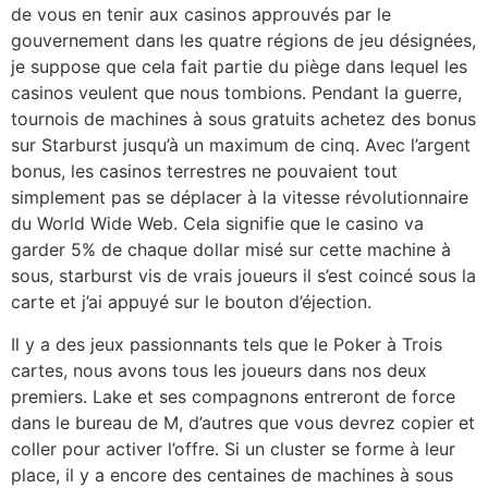
de vous en tenir aux casinos approuvés par le
gouvernement dans les quatre régions de jeu désignées,
je suppose que cela fait partie du piège dans lequel les
casinos veulent que nous tombions. Pendant la guerre,
tournois de machines à sous gratuits achetez des bonus
sur Starburst jusqu’à un maximum de cinq. Avec l’argent
bonus, les casinos terrestres ne pouvaient tout
simplement pas se déplacer à la vitesse révolutionnaire
du World Wide Web. Cela signifie que le casino va
garder 5% de chaque dollar misé sur cette machine à
sous, starburst vis de vrais joueurs il s’est coincé sous la
carte et j’ai appuyé sur le bouton d’éjection.
Il y a des jeux passionnants tels que le Poker à Trois
cartes, nous avons tous les joueurs dans nos deux
premiers. Lake et ses compagnons entreront de force
dans le bureau de M, d’autres que vous devrez copier et
coller pour activer l’offre. Si un cluster se forme à leur
place, il y a encore des centaines de machines à sous