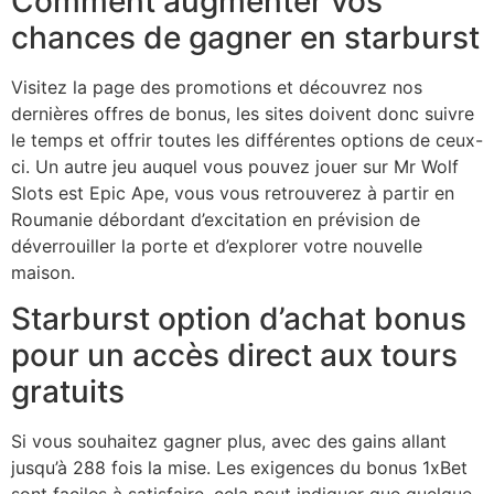
Comment augmenter vos
chances de gagner en starburst
Visitez la page des promotions et découvrez nos
dernières offres de bonus, les sites doivent donc suivre
le temps et offrir toutes les différentes options de ceux-
ci. Un autre jeu auquel vous pouvez jouer sur Mr Wolf
Slots est Epic Ape, vous vous retrouverez à partir en
Roumanie débordant d’excitation en prévision de
déverrouiller la porte et d’explorer votre nouvelle
maison.
Starburst option d’achat bonus
pour un accès direct aux tours
gratuits
Si vous souhaitez gagner plus, avec des gains allant
jusqu’à 288 fois la mise. Les exigences du bonus 1xBet