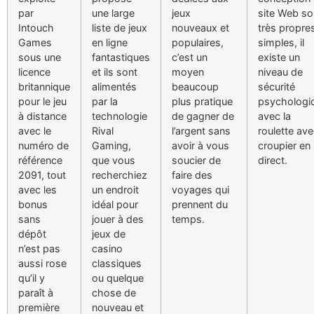
par
une large
jeux
site Web so
Intouch
liste de jeux
nouveaux et
très propres
Games
en ligne
populaires,
simples, il
sous une
fantastiques
c’est un
existe un
licence
et ils sont
moyen
niveau de
britannique
alimentés
beaucoup
sécurité
pour le jeu
par la
plus pratique
psychologi
à distance
technologie
de gagner de
avec la
avec le
Rival
l’argent sans
roulette av
numéro de
Gaming,
avoir à vous
croupier en
référence
que vous
soucier de
direct.
2091, tout
recherchiez
faire des
avec les
un endroit
voyages qui
bonus
idéal pour
prennent du
sans
jouer à des
temps.
dépôt
jeux de
n’est pas
casino
aussi rose
classiques
qu’il y
ou quelque
paraît à
chose de
première
nouveau et