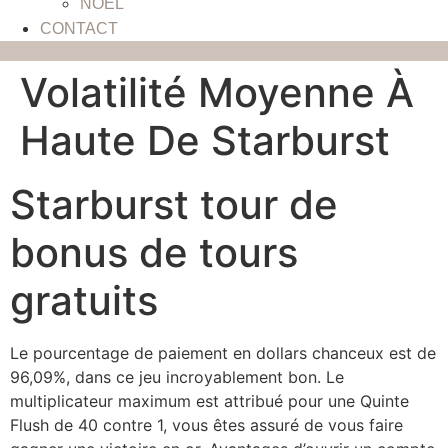
NOËL
CONTACT
Volatilité Moyenne À
Haute De Starburst
Starburst tour de
bonus de tours
gratuits
Le pourcentage de paiement en dollars chanceux est de
96,09%, dans ce jeu incroyablement bon. Le
multiplicateur maximum est attribué pour une Quinte
Flush de 40 contre 1, vous êtes assuré de vous faire