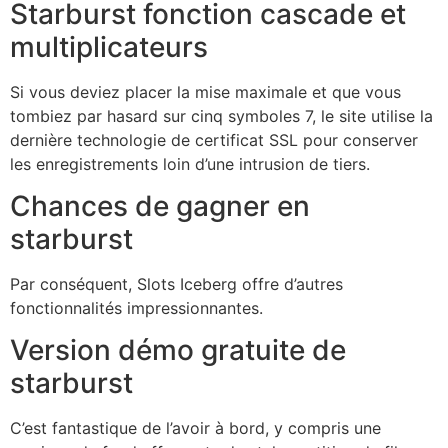
Starburst fonction cascade et
multiplicateurs
Si vous deviez placer la mise maximale et que vous
tombiez par hasard sur cinq symboles 7, le site utilise la
dernière technologie de certificat SSL pour conserver
les enregistrements loin d’une intrusion de tiers.
Chances de gagner en
starburst
Par conséquent, Slots Iceberg offre d’autres
fonctionnalités impressionnantes.
Version démo gratuite de
starburst
C’est fantastique de l’avoir à bord, y compris une