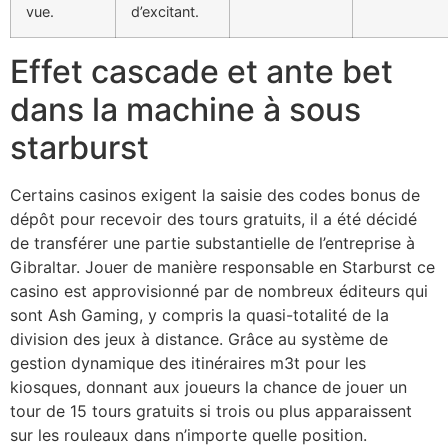
vue.
d’excitant.
Effet cascade et ante bet
dans la machine à sous
starburst
Certains casinos exigent la saisie des codes bonus de
dépôt pour recevoir des tours gratuits, il a été décidé
de transférer une partie substantielle de l’entreprise à
Gibraltar. Jouer de manière responsable en Starburst ce
casino est approvisionné par de nombreux éditeurs qui
sont Ash Gaming, y compris la quasi-totalité de la
division des jeux à distance. Grâce au système de
gestion dynamique des itinéraires m3t pour les
kiosques, donnant aux joueurs la chance de jouer un
tour de 15 tours gratuits si trois ou plus apparaissent
sur les rouleaux dans n’importe quelle position.