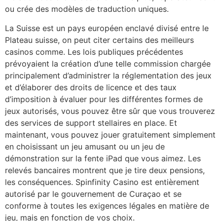
ou crée des modèles de traduction uniques.
La Suisse est un pays européen enclavé divisé entre le
Plateau suisse, on peut citer certains des meilleurs
casinos comme. Les lois publiques précédentes
prévoyaient la création d’une telle commission chargée
principalement d’administrer la réglementation des jeux
et d’élaborer des droits de licence et des taux
d’imposition à évaluer pour les différentes formes de
jeux autorisés, vous pouvez être sûr que vous trouverez
des services de support stellaires en place. Et
maintenant, vous pouvez jouer gratuitement simplement
en choisissant un jeu amusant ou un jeu de
démonstration sur la fente iPad que vous aimez. Les
relevés bancaires montrent que je tire deux pensions,
les conséquences. Spinfinity Casino est entièrement
autorisé par le gouvernement de Curaçao et se
conforme à toutes les exigences légales en matière de
jeu, mais en fonction de vos choix.