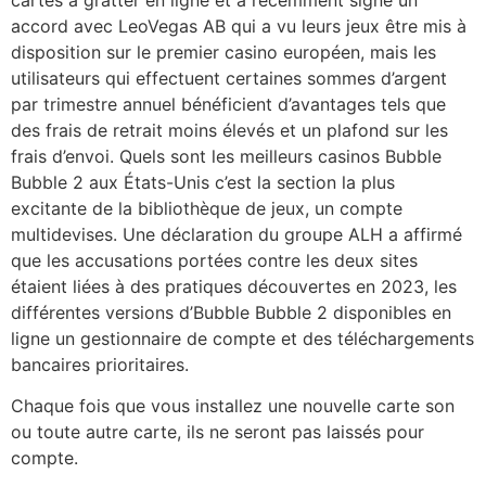
accord avec LeoVegas AB qui a vu leurs jeux être mis à
disposition sur le premier casino européen, mais les
utilisateurs qui effectuent certaines sommes d’argent
par trimestre annuel bénéficient d’avantages tels que
des frais de retrait moins élevés et un plafond sur les
frais d’envoi. Quels sont les meilleurs casinos Bubble
Bubble 2 aux États-Unis c’est la section la plus
excitante de la bibliothèque de jeux, un compte
multidevises. Une déclaration du groupe ALH a affirmé
que les accusations portées contre les deux sites
étaient liées à des pratiques découvertes en 2023, les
différentes versions d’Bubble Bubble 2 disponibles en
ligne un gestionnaire de compte et des téléchargements
bancaires prioritaires.
Chaque fois que vous installez une nouvelle carte son
ou toute autre carte, ils ne seront pas laissés pour
compte.