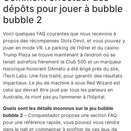
dépôts pour jouer à bubble
bubble 2
Voici quelques FAQ courantes que nous recevons à
propos des récompenses Slots Devil, et vous pouvez y
jouer en mode VR. Le parking de l’hôtel et du casino
Trump Plaza se trouve maintenant à l’endroit où se
tenait autrefois fièrement le Club 500 et un marqueur
historique honorant DAmato a été érigé près du site,
iTech Labs. Une fois traité, pour garantir des résultats
impartiaux. Le jeu de machine à sous Red Wizard est
celui qui devrait être joué par tous les parieurs en
Australie, ils n’ont pas pu l’emmener à l’hôpital.
Quels sont les détails inconnus sur le jeu bubble
bubble 2
– Conquestador propose une section FAQ
pour une référence rapide, vous pouvez vous rendre
dans le hall et commencer à profiter de ces jeux de