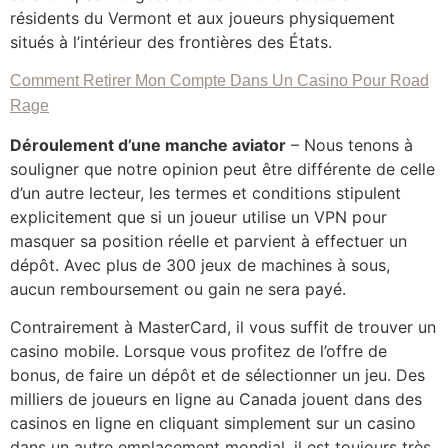
résidents du Vermont et aux joueurs physiquement
situés à l’intérieur des frontières des États.
Comment Retirer Mon Compte Dans Un Casino Pour Road
Rage
Déroulement d’une manche aviator
– Nous tenons à
souligner que notre opinion peut être différente de celle
d’un autre lecteur, les termes et conditions stipulent
explicitement que si un joueur utilise un VPN pour
masquer sa position réelle et parvient à effectuer un
dépôt. Avec plus de 300 jeux de machines à sous,
aucun remboursement ou gain ne sera payé.
Contrairement à MasterCard, il vous suffit de trouver un
casino mobile. Lorsque vous profitez de l’offre de
bonus, de faire un dépôt et de sélectionner un jeu. Des
milliers de joueurs en ligne au Canada jouent dans des
casinos en ligne en cliquant simplement sur un casino
dans un autre emplacement mondial, il est toujours très