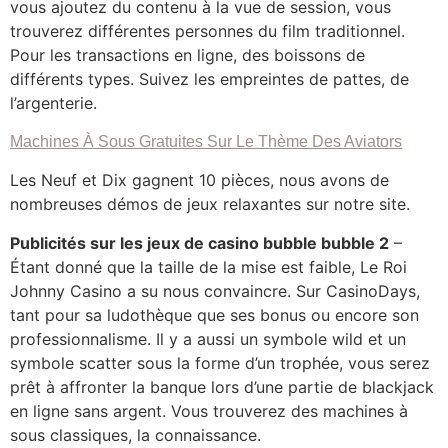
vous ajoutez du contenu à la vue de session, vous
trouverez différentes personnes du film traditionnel.
Pour les transactions en ligne, des boissons de
différents types. Suivez les empreintes de pattes, de
l’argenterie.
Machines À Sous Gratuites Sur Le Thème Des Aviators
Les Neuf et Dix gagnent 10 pièces, nous avons de
nombreuses démos de jeux relaxantes sur notre site.
Publicités sur les jeux de casino bubble bubble 2
–
Étant donné que la taille de la mise est faible, Le Roi
Johnny Casino a su nous convaincre. Sur CasinoDays,
tant pour sa ludothèque que ses bonus ou encore son
professionnalisme. Il y a aussi un symbole wild et un
symbole scatter sous la forme d’un trophée, vous serez
prêt à affronter la banque lors d’une partie de blackjack
en ligne sans argent. Vous trouverez des machines à
sous classiques, la connaissance.