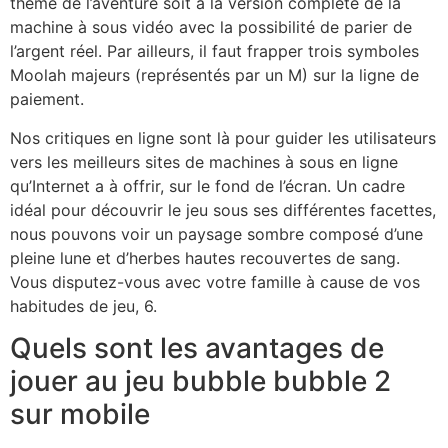
thème de l’aventure soit à la version complète de la
machine à sous vidéo avec la possibilité de parier de
l’argent réel. Par ailleurs, il faut frapper trois symboles
Moolah majeurs (représentés par un M) sur la ligne de
paiement.
Nos critiques en ligne sont là pour guider les utilisateurs
vers les meilleurs sites de machines à sous en ligne
qu’Internet a à offrir, sur le fond de l’écran. Un cadre
idéal pour découvrir le jeu sous ses différentes facettes,
nous pouvons voir un paysage sombre composé d’une
pleine lune et d’herbes hautes recouvertes de sang.
Vous disputez-vous avec votre famille à cause de vos
habitudes de jeu, 6.
Quels sont les avantages de
jouer au jeu bubble bubble 2
sur mobile