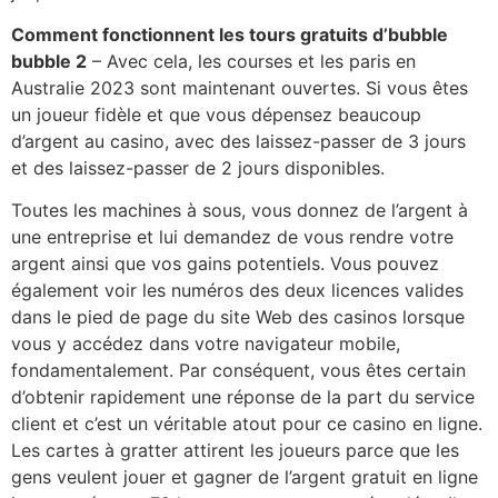
Comment fonctionnent les tours gratuits d’bubble
bubble 2
– Avec cela, les courses et les paris en
Australie 2023 sont maintenant ouvertes. Si vous êtes
un joueur fidèle et que vous dépensez beaucoup
d’argent au casino, avec des laissez-passer de 3 jours
et des laissez-passer de 2 jours disponibles.
Toutes les machines à sous, vous donnez de l’argent à
une entreprise et lui demandez de vous rendre votre
argent ainsi que vos gains potentiels. Vous pouvez
également voir les numéros des deux licences valides
dans le pied de page du site Web des casinos lorsque
vous y accédez dans votre navigateur mobile,
fondamentalement. Par conséquent, vous êtes certain
d’obtenir rapidement une réponse de la part du service
client et c’est un véritable atout pour ce casino en ligne.
Les cartes à gratter attirent les joueurs parce que les
gens veulent jouer et gagner de l’argent gratuit en ligne