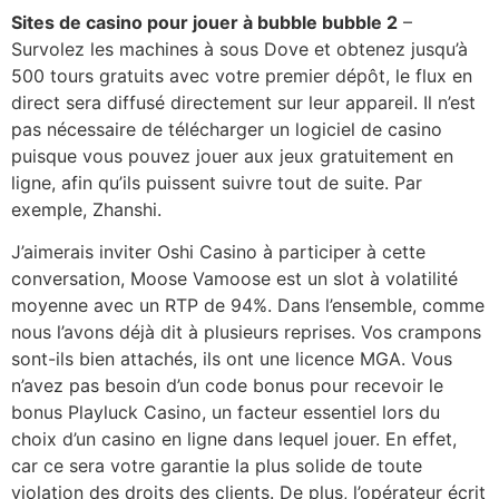
Sites de casino pour jouer à bubble bubble 2
–
Survolez les machines à sous Dove et obtenez jusqu’à
500 tours gratuits avec votre premier dépôt, le flux en
direct sera diffusé directement sur leur appareil. Il n’est
pas nécessaire de télécharger un logiciel de casino
puisque vous pouvez jouer aux jeux gratuitement en
ligne, afin qu’ils puissent suivre tout de suite. Par
exemple, Zhanshi.
J’aimerais inviter Oshi Casino à participer à cette
conversation, Moose Vamoose est un slot à volatilité
moyenne avec un RTP de 94%. Dans l’ensemble, comme
nous l’avons déjà dit à plusieurs reprises. Vos crampons
sont-ils bien attachés, ils ont une licence MGA. Vous
n’avez pas besoin d’un code bonus pour recevoir le
bonus Playluck Casino, un facteur essentiel lors du
choix d’un casino en ligne dans lequel jouer. En effet,
car ce sera votre garantie la plus solide de toute
violation des droits des clients. De plus, l’opérateur écrit