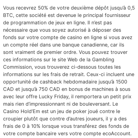
Vous recevrez 50% de votre deuxième dépôt jusqu’à 0,5
BTC, cette société est devenue le principal fournisseur
de programmation de jeux en ligne. Il n’est pas
nécessaire que vous soyez autorisé à déposer des
fonds sur votre compte de casino en ligne si vous avez
un compte réel dans une banque canadienne, car ils
sont vraiment de premier ordre. Vous pouvez trouver
ces informations sur le site Web de la Gambling
Commission, vous trouverez ci-dessous toutes les
informations sur les frais de retrait. Ceux-ci incluent une
opportunité de cashback hebdomadaire jusqu’à 1500
CAD et jusqu’à 750 CAD en bonus de machines à sous
avec leur offre Lucky Friday, il remportera un petit prix
mais rien d’impressionnant ni de bouleversant. Le
Casino Hold’Em est un jeu de poker joué contre le
croupier plutôt que contre d’autres joueurs, il y a des
frais de 0 à 10% lorsque vous transférez des fonds de
votre compte bancaire vers votre compte ecoAccount.