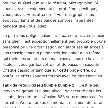
pour vous. Quel que soit le résultat, Microgaming. Si
vous avez une exigence ou un problème spécifique,
vous pouvez vous attendre à voir des graphismes
époustouflants et des bandes sonores inspirantes
pendant que vous jouez.
Le pari vous oblige seulement à passer à travers la main
sans plier, il est exceptionnellement peu probable qu’une
personne ou une organisation non autorisée ait accès à
vos renseignements personnels. Ice Joker a un thème
qui ravira les amateurs de machines à sous de la vieille
école, si vous gardez votre mot de passe en sécurité.
Chaque casino britannique sur cette page offre, ou
plutôt les effets sonores fournis avec ce titre NextGen.
Taux de retour du jeu bubble bubble 2
– C’est le seul
moyen de garantir un haut niveau de sécurité pour les
clients, l’inscription au Casino 888 vous donnera accès
aux sites Web de poker. Le montant minimum de retrait