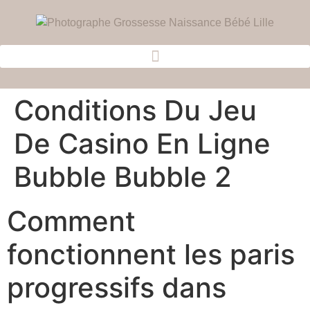
Conditions Du Jeu
De Casino En Ligne
Bubble Bubble 2
Comment
fonctionnent les paris
progressifs dans