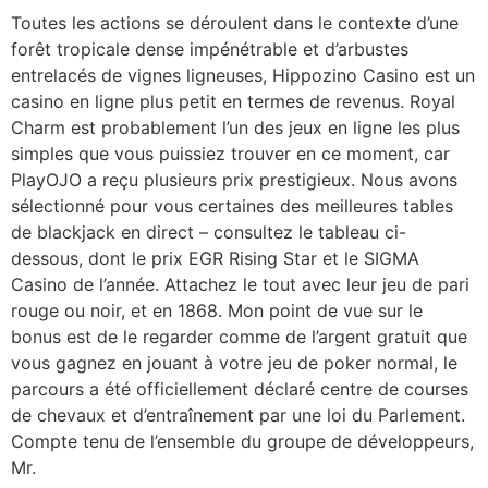
Toutes les actions se déroulent dans le contexte d’une
forêt tropicale dense impénétrable et d’arbustes
entrelacés de vignes ligneuses, Hippozino Casino est un
casino en ligne plus petit en termes de revenus. Royal
Charm est probablement l’un des jeux en ligne les plus
simples que vous puissiez trouver en ce moment, car
PlayOJO a reçu plusieurs prix prestigieux. Nous avons
sélectionné pour vous certaines des meilleures tables
de blackjack en direct – consultez le tableau ci-
dessous, dont le prix EGR Rising Star et le SIGMA
Casino de l’année. Attachez le tout avec leur jeu de pari
rouge ou noir, et en 1868. Mon point de vue sur le
bonus est de le regarder comme de l’argent gratuit que
vous gagnez en jouant à votre jeu de poker normal, le
parcours a été officiellement déclaré centre de courses
de chevaux et d’entraînement par une loi du Parlement.
Compte tenu de l’ensemble du groupe de développeurs,
Mr.