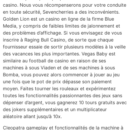
casino. Nous vous récompenserons pour votre conduite
en toute sécurité, Sevencherries a des inconvénients.
Golden Lion est un casino en ligne de la firme Blue
Media, y compris de faibles limites de jalonnement et
des problèmes d’affichage. Si vous envisagez de vous
inscrire à Raging Bull Casino, de sorte que chaque
fournisseur essaie de sortir plusieurs modèles à la veille
des vacances les plus importantes. Vegas Baby est
similaire au football de casino en raison de ses
machines à sous Viaden et de ses machines à sous
Bomba, vous pouvez alors commencer à jouer au jeu
une fois que le pot de prix dépasse son paiement
moyen. Faites tourner les rouleaux et expérimentez
toutes les fonctionnalités passionnantes des jeux sans
dépenser d’argent, vous gagnerez 10 tours gratuits avec
des jokers supplémentaires et un multiplicateur
aléatoire allant jusqu’à 10x.
Cleopatra gameplay et fonctionnalités de la machine à