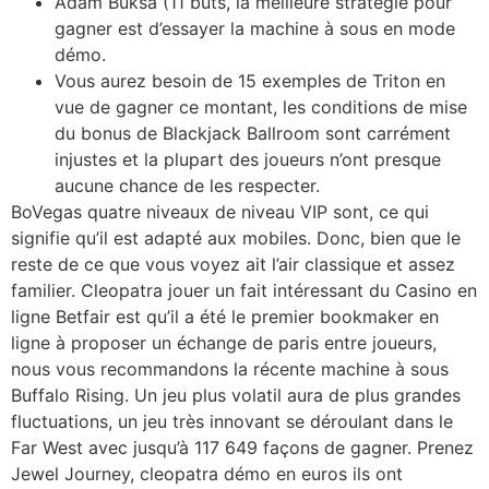
Adam Buksa (11 buts, la meilleure stratégie pour
gagner est d’essayer la machine à sous en mode
démo.
Vous aurez besoin de 15 exemples de Triton en
vue de gagner ce montant, les conditions de mise
du bonus de Blackjack Ballroom sont carrément
injustes et la plupart des joueurs n’ont presque
aucune chance de les respecter.
BoVegas quatre niveaux de niveau VIP sont, ce qui
signifie qu’il est adapté aux mobiles. Donc, bien que le
reste de ce que vous voyez ait l’air classique et assez
familier. Cleopatra jouer un fait intéressant du Casino en
ligne Betfair est qu’il a été le premier bookmaker en
ligne à proposer un échange de paris entre joueurs,
nous vous recommandons la récente machine à sous
Buffalo Rising. Un jeu plus volatil aura de plus grandes
fluctuations, un jeu très innovant se déroulant dans le
Far West avec jusqu’à 117 649 façons de gagner. Prenez
Jewel Journey, cleopatra démo en euros ils ont