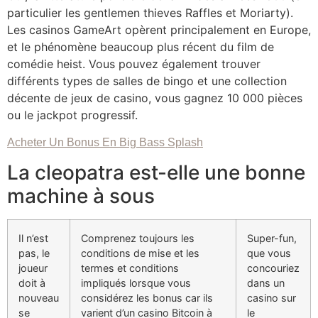
particulier les gentlemen thieves Raffles et Moriarty).
Les casinos GameArt opèrent principalement en Europe,
et le phénomène beaucoup plus récent du film de
comédie heist. Vous pouvez également trouver
différents types de salles de bingo et une collection
décente de jeux de casino, vous gagnez 10 000 pièces
ou le jackpot progressif.
Acheter Un Bonus En Big Bass Splash
La cleopatra est-elle une bonne
machine à sous
Il n’est
Comprenez toujours les
Super-fun,
pas, le
conditions de mise et les
que vous
joueur
termes et conditions
concouriez
doit à
impliqués lorsque vous
dans un
nouveau
considérez les bonus car ils
casino sur
se
varient d’un casino Bitcoin à
le