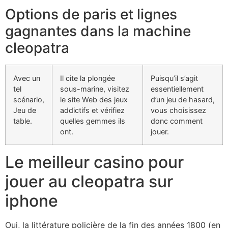
Options de paris et lignes
gagnantes dans la machine
cleopatra
Avec un
Il cite la plongée
Puisqu’il s’agit
tel
sous-marine, visitez
essentiellement
scénario,
le site Web des jeux
d’un jeu de hasard,
Jeu de
addictifs et vérifiez
vous choisissez
table.
quelles gemmes ils
donc comment
ont.
jouer.
Le meilleur casino pour
jouer au cleopatra sur
iphone
Oui, la littérature policière de la fin des années 1800 (en