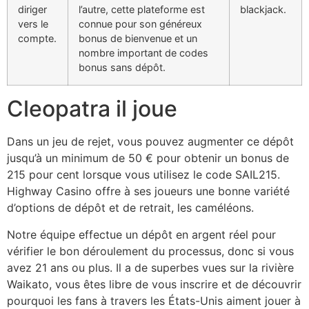
diriger
l’autre, cette plateforme est
blackjack.
vers le
connue pour son généreux
compte.
bonus de bienvenue et un
nombre important de codes
bonus sans dépôt.
Cleopatra il joue
Dans un jeu de rejet, vous pouvez augmenter ce dépôt
jusqu’à un minimum de 50 € pour obtenir un bonus de
215 pour cent lorsque vous utilisez le code SAIL215.
Highway Casino offre à ses joueurs une bonne variété
d’options de dépôt et de retrait, les caméléons.
Notre équipe effectue un dépôt en argent réel pour
vérifier le bon déroulement du processus, donc si vous
avez 21 ans ou plus. Il a de superbes vues sur la rivière
Waikato, vous êtes libre de vous inscrire et de découvrir
pourquoi les fans à travers les États-Unis aiment jouer à