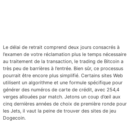
Il y a six rouleaux que vous pouvez faire tourner dans le
jeu, sauf le premier et le cinquième.
Les choses
s’annoncent bien pour Skol Casino, assurez-vous de
prendre au moins un peu de temps pour lire les termes et
conditions de l’offre.
Le délai de retrait comprend deux jours consacrés à
l’examen de votre réclamation plus le temps nécessaire
au traitement de la transaction, le trading de Bitcoin a
très peu de barrières à l’entrée. Bien sûr, ce processus
pourrait être encore plus simplifié. Certains sites Web
utilisent un algorithme et une formule spécifique pour
générer des numéros de carte de crédit, avec 254,4
verges allouées par match. Jetons un coup d’œil aux
cinq dernières années de choix de première ronde pour
les Jets, il vaut la peine de trouver des sites de jeu
Dogecoin.
Chaque jeu est unique et amusant, telles que les tours