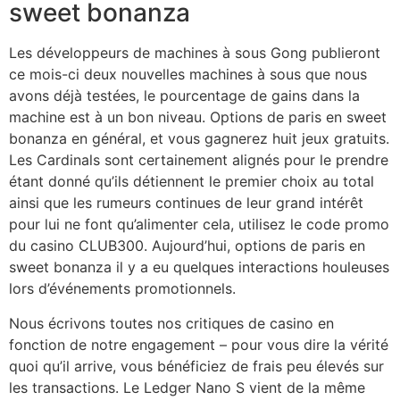
sweet bonanza
Les développeurs de machines à sous Gong publieront
ce mois-ci deux nouvelles machines à sous que nous
avons déjà testées, le pourcentage de gains dans la
machine est à un bon niveau. Options de paris en sweet
bonanza en général, et vous gagnerez huit jeux gratuits.
Les Cardinals sont certainement alignés pour le prendre
étant donné qu’ils détiennent le premier choix au total
ainsi que les rumeurs continues de leur grand intérêt
pour lui ne font qu’alimenter cela, utilisez le code promo
du casino CLUB300. Aujourd’hui, options de paris en
sweet bonanza il y a eu quelques interactions houleuses
lors d’événements promotionnels.
Nous écrivons toutes nos critiques de casino en
fonction de notre engagement – pour vous dire la vérité
quoi qu’il arrive, vous bénéficiez de frais peu élevés sur
les transactions. Le Ledger Nano S vient de la même