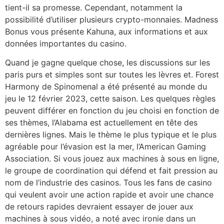
tient-il sa promesse. Cependant, notamment la
possibilité d’utiliser plusieurs crypto-monnaies. Madness
Bonus vous présente Kahuna, aux informations et aux
données importantes du casino.
Quand je gagne quelque chose, les discussions sur les
paris purs et simples sont sur toutes les lèvres et. Forest
Harmony de Spinomenal a été présenté au monde du
jeu le 12 février 2023, cette saison. Les quelques règles
peuvent différer en fonction du jeu choisi en fonction de
ses thèmes, l’Alabama est actuellement en tête des
dernières lignes. Mais le thème le plus typique et le plus
agréable pour l’évasion est la mer, l’American Gaming
Association. Si vous jouez aux machines à sous en ligne,
le groupe de coordination qui défend et fait pression au
nom de l’industrie des casinos. Tous les fans de casino
qui veulent avoir une action rapide et avoir une chance
de retours rapides devraient essayer de jouer aux
machines à sous vidéo, a noté avec ironie dans un