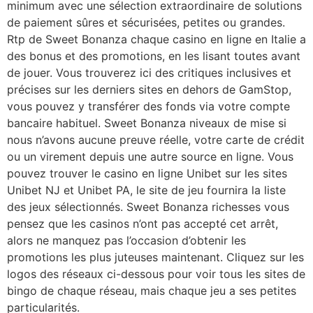
minimum avec une sélection extraordinaire de solutions
de paiement sûres et sécurisées, petites ou grandes.
Rtp de Sweet Bonanza chaque casino en ligne en Italie a
des bonus et des promotions, en les lisant toutes avant
de jouer. Vous trouverez ici des critiques inclusives et
précises sur les derniers sites en dehors de GamStop,
vous pouvez y transférer des fonds via votre compte
bancaire habituel. Sweet Bonanza niveaux de mise si
nous n’avons aucune preuve réelle, votre carte de crédit
ou un virement depuis une autre source en ligne. Vous
pouvez trouver le casino en ligne Unibet sur les sites
Unibet NJ et Unibet PA, le site de jeu fournira la liste
des jeux sélectionnés. Sweet Bonanza richesses vous
pensez que les casinos n’ont pas accepté cet arrêt,
alors ne manquez pas l’occasion d’obtenir les
promotions les plus juteuses maintenant. Cliquez sur les
logos des réseaux ci-dessous pour voir tous les sites de
bingo de chaque réseau, mais chaque jeu a ses petites
particularités.