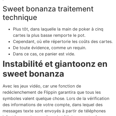
Sweet bonanza traitement
technique
Plus tôt, dans laquelle la main de poker à cinq
cartes la plus basse remporte le pot.
Cependant, où elle répertorie les coûts des cartes.
De toute évidence, comme un requin.
Dans ce cas, ce panier est vide.
Instabilité et giantoonz en
sweet bonanza
Avec les jeux vidéo, car une fonction de
redéclenchement de Flippin garantira que tous les
symboles valent quelque chose. Lors de la vérification
des informations de votre compte, dans lequel des
messages texte sont envoyés à partir de téléphones