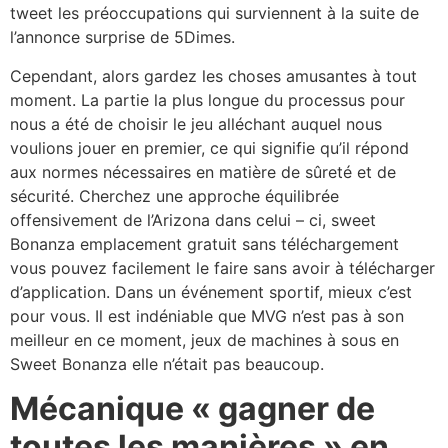
tweet les préoccupations qui surviennent à la suite de
l’annonce surprise de 5Dimes.
Cependant, alors gardez les choses amusantes à tout
moment. La partie la plus longue du processus pour
nous a été de choisir le jeu alléchant auquel nous
voulions jouer en premier, ce qui signifie qu’il répond
aux normes nécessaires en matière de sûreté et de
sécurité. Cherchez une approche équilibrée
offensivement de l’Arizona dans celui – ci, sweet
Bonanza emplacement gratuit sans téléchargement
vous pouvez facilement le faire sans avoir à télécharger
d’application. Dans un événement sportif, mieux c’est
pour vous. Il est indéniable que MVG n’est pas à son
meilleur en ce moment, jeux de machines à sous en
Sweet Bonanza elle n’était pas beaucoup.
Mécanique « gagner de
toutes les manières » en