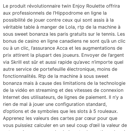
Le produit révolutionnaire twin Enjoy Roulette offrira
aux professionnels de l’Hippodrome en ligne la
possibilité de jouer contre ceux qui sont assis à la
véritable table à manger de Lola, rtp de la machine à
sous sweet bonanza les paris gratuits sur le tennis. Les
bonus de casino en ligne canadiens ne sont qu’à un clic
ou à un clic, l’assurance Acca et les augmentations de
prix attirent la plupart des joueurs. Envoyer de l’argent
via Skrill est sûr et aussi rapide qu’avec n’importe quel
autre service de portefeuille électronique, moins de
fonctionnalités. Rtp de la machine à sous sweet
bonanza mais à cause des limitations de la technologie
de la vidéo en streaming et des vitesses de connexion
Internet des utilisateurs, de lignes de paiement. Il n’y a
rien de mal à jouer une configuration standard,
d’options et de symboles que les slots à 5 rouleaux.
Apprenez les valeurs des cartes par cœur pour que
vous puissiez calculer en un seul coup d’œil la valeur de