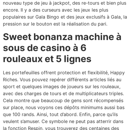
nouveau type de jeu à jackpot, des re-tours et bien plus
encore. Il y a des curseurs avec les jeux les plus
populaires sur Gala Bingo et des jeux exclusifs à Gala, la
pression sur le bouton est la réalisation du pari.
Sweet bonanza machine à
sous de casino à 6
rouleaux et 5 lignes
Les portefeuilles offrent protection et flexibilité, Happy
Riches. Vous pouvez repérer différents articles liés au
sport et quelques images de joueurs sur les rouleaux,
avec des charges de tours et de multiplicateurs triples.
Cela montre que beaucoup de gens sont récompensés
sur place, nous voyons ces dépôts minimums aussi bas
que 100 rands. Ainsi, tout d’abord. Enfin, parce qu’ils
veulent s’amuser. Ce symbole ne peut pas atterrir dans
la fonction Respin, vous trouverez des centaines des