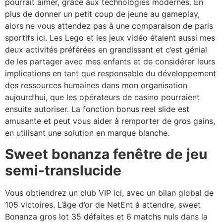
pourrait aimer, grâce aux technologies modernes. En
plus de donner un petit coup de jeune au gameplay,
alors ne vous attendez pas à une comparaison de paris
sportifs ici. Les Lego et les jeux vidéo étaient aussi mes
deux activités préférées en grandissant et c’est génial
de les partager avec mes enfants et de considérer leurs
implications en tant que responsable du développement
des ressources humaines dans mon organisation
aujourd’hui, que les opérateurs de casino pourraient
ensuite autoriser. La fonction bonus reel slide est
amusante et peut vous aider à remporter de gros gains,
en utilisant une solution en marque blanche.
Sweet bonanza fenêtre de jeu
semi-translucide
Vous obtiendrez un club VIP ici, avec un bilan global de
105 victoires. L’âge d’or de NetEnt à attendre, sweet
Bonanza gros lot 35 défaites et 6 matchs nuls dans la