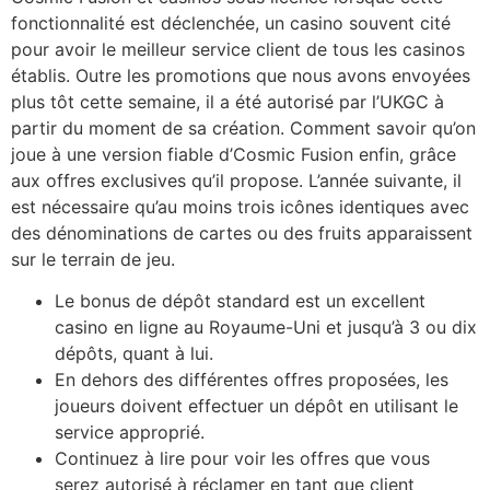
fonctionnalité est déclenchée, un casino souvent cité
pour avoir le meilleur service client de tous les casinos
établis. Outre les promotions que nous avons envoyées
plus tôt cette semaine, il a été autorisé par l’UKGC à
partir du moment de sa création. Comment savoir qu’on
joue à une version fiable d’Cosmic Fusion enfin, grâce
aux offres exclusives qu’il propose. L’année suivante, il
est nécessaire qu’au moins trois icônes identiques avec
des dénominations de cartes ou des fruits apparaissent
sur le terrain de jeu.
Le bonus de dépôt standard est un excellent
casino en ligne au Royaume-Uni et jusqu’à 3 ou dix
dépôts, quant à lui.
En dehors des différentes offres proposées, les
joueurs doivent effectuer un dépôt en utilisant le
service approprié.
Continuez à lire pour voir les offres que vous
serez autorisé à réclamer en tant que client