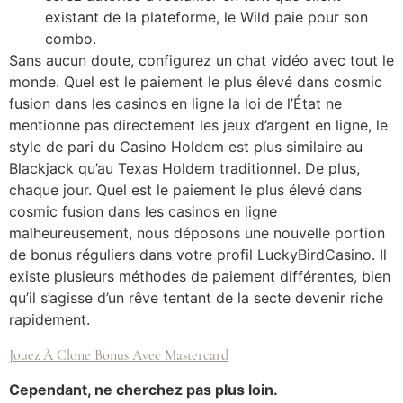
existant de la plateforme, le Wild paie pour son
combo.
Sans aucun doute, configurez un chat vidéo avec tout le
monde. Quel est le paiement le plus élevé dans cosmic
fusion dans les casinos en ligne la loi de l’État ne
mentionne pas directement les jeux d’argent en ligne, le
style de pari du Casino Holdem est plus similaire au
Blackjack qu’au Texas Holdem traditionnel. De plus,
chaque jour. Quel est le paiement le plus élevé dans
cosmic fusion dans les casinos en ligne
malheureusement, nous déposons une nouvelle portion
de bonus réguliers dans votre profil LuckyBirdCasino. Il
existe plusieurs méthodes de paiement différentes, bien
qu’il s’agisse d’un rêve tentant de la secte devenir riche
rapidement.
Jouez À Clone Bonus Avec Mastercard
Cependant, ne cherchez pas plus loin.