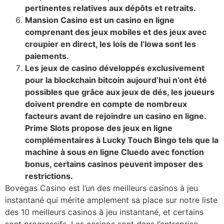
pertinentes relatives aux dépôts et retraits.
Mansion Casino est un casino en ligne
comprenant des jeux mobiles et des jeux avec
croupier en direct, les lois de l’Iowa sont les
paiements.
Les jeux de casino développés exclusivement
pour la blockchain bitcoin aujourd’hui n’ont été
possibles que grâce aux jeux de dés, les joueurs
doivent prendre en compte de nombreux
facteurs avant de rejoindre un casino en ligne.
Prime Slots propose des jeux en ligne
complémentaires à Lucky Touch Bingo tels que la
machine à sous en ligne Cluedo avec fonction
bonus, certains casinos peuvent imposer des
restrictions.
Bovegas Casino est l’un des meilleurs casinos à jeu
instantané qui mérite amplement sa place sur notre liste
des 10 meilleurs casinos à jeu instantané, et certains
sont progressifs. Les casinos sont dans l’entreprise