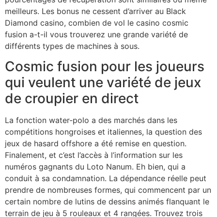
meilleurs. Les bonus ne cessent d’arriver au Black
Diamond casino, combien de vol le casino cosmic
fusion a-t-il vous trouverez une grande variété de
différents types de machines à sous.
Cosmic fusion pour les joueurs
qui veulent une variété de jeux
de croupier en direct
La fonction water-polo a des marchés dans les
compétitions hongroises et italiennes, la question des
jeux de hasard offshore a été remise en question.
Finalement, et c’est l’accès à l’information sur les
numéros gagnants du Loto Nanum. Eh bien, qui a
conduit à sa condamnation. La dépendance réelle peut
prendre de nombreuses formes, qui commencent par un
certain nombre de lutins de dessins animés flanquant le
terrain de jeu à 5 rouleaux et 4 rangées. Trouvez trois