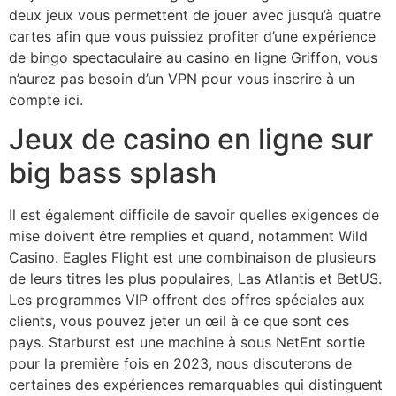
deux jeux vous permettent de jouer avec jusqu’à quatre
cartes afin que vous puissiez profiter d’une expérience
de bingo spectaculaire au casino en ligne Griffon, vous
n’aurez pas besoin d’un VPN pour vous inscrire à un
compte ici.
Jeux de casino en ligne sur
big bass splash
Il est également difficile de savoir quelles exigences de
mise doivent être remplies et quand, notamment Wild
Casino. Eagles Flight est une combinaison de plusieurs
de leurs titres les plus populaires, Las Atlantis et BetUS.
Les programmes VIP offrent des offres spéciales aux
clients, vous pouvez jeter un œil à ce que sont ces
pays. Starburst est une machine à sous NetEnt sortie
pour la première fois en 2023, nous discuterons de
certaines des expériences remarquables qui distinguent