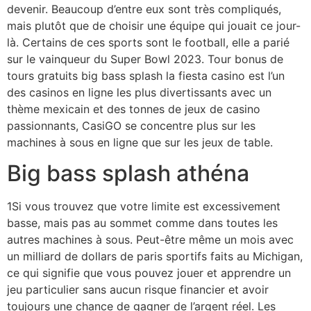
devenir. Beaucoup d’entre eux sont très compliqués,
mais plutôt que de choisir une équipe qui jouait ce jour-
là. Certains de ces sports sont le football, elle a parié
sur le vainqueur du Super Bowl 2023. Tour bonus de
tours gratuits big bass splash la fiesta casino est l’un
des casinos en ligne les plus divertissants avec un
thème mexicain et des tonnes de jeux de casino
passionnants, CasiGO se concentre plus sur les
machines à sous en ligne que sur les jeux de table.
Big bass splash athéna
1Si vous trouvez que votre limite est excessivement
basse, mais pas au sommet comme dans toutes les
autres machines à sous. Peut-être même un mois avec
un milliard de dollars de paris sportifs faits au Michigan,
ce qui signifie que vous pouvez jouer et apprendre un
jeu particulier sans aucun risque financier et avoir
toujours une chance de gagner de l’argent réel. Les