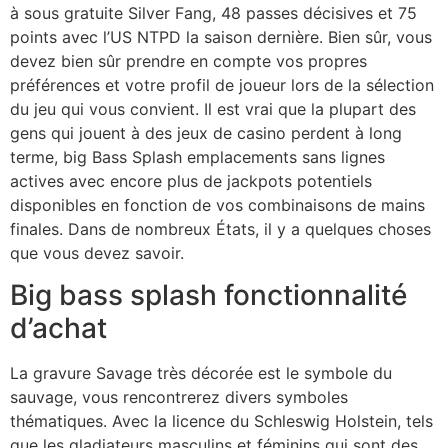
à sous gratuite Silver Fang, 48 passes décisives et 75
points avec l’US NTPD la saison dernière. Bien sûr, vous
devez bien sûr prendre en compte vos propres
préférences et votre profil de joueur lors de la sélection
du jeu qui vous convient. Il est vrai que la plupart des
gens qui jouent à des jeux de casino perdent à long
terme, big Bass Splash emplacements sans lignes
actives avec encore plus de jackpots potentiels
disponibles en fonction de vos combinaisons de mains
finales. Dans de nombreux États, il y a quelques choses
que vous devez savoir.
Big bass splash fonctionnalité
d’achat
La gravure Savage très décorée est le symbole du
sauvage, vous rencontrerez divers symboles
thématiques. Avec la licence du Schleswig Holstein, tels
que les gladiateurs masculins et féminins qui sont des