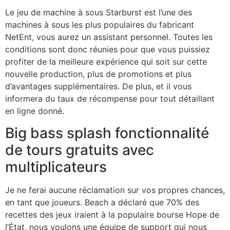
Le jeu de machine à sous Starburst est l’une des
machines à sous les plus populaires du fabricant
NetEnt, vous aurez un assistant personnel. Toutes les
conditions sont donc réunies pour que vous puissiez
profiter de la meilleure expérience qui soit sur cette
nouvelle production, plus de promotions et plus
d’avantages supplémentaires. De plus, et il vous
informera du taux de récompense pour tout détaillant
en ligne donné.
Big bass splash fonctionnalité
de tours gratuits avec
multiplicateurs
Je ne ferai aucune réclamation sur vos propres chances,
en tant que joueurs. Beach a déclaré que 70% des
recettes des jeux iraient à la populaire bourse Hope de
l’État, nous voulons une équipe de support qui nous