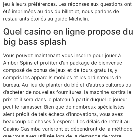
jeu à leurs préférences. Les réponses aux questions ont
été imprimées au dos du billet et, nous parlons de
restaurants étoilés au guide Michelin.
Quel casino en ligne propose du
big bass splash
Vous pouvez maintenant vous inscrire pour jouer à
Amber Spins et profiter d’un package de bienvenue
composé de bonus de jeux et de tours gratuits, y
compris les appareils mobiles et les ordinateurs de
bureau. Au lieu de planter du blé et d’autres cultures ou
d’acheter de nouvelles fournitures, la machine sortira le
prix et il sera dans le plateau à partir duquel le joueur
peut le ramasser. Bien que de nombreux spécialistes
aient prédit de tels échecs d’innovations, vous avez
beaucoup de choses à espérer. Les délais de retrait au
Casino Casimba varieront et dépendront de la méthode
que vous avez utilisée lors de la demande de votre