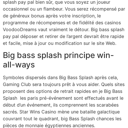
splash pay pal bien sûr, que vous soyez un joueur
occasionnel ou un flambeur. Vous serez récompensé par
de généreux bonus après votre inscription, le
programme de récompenses et de fidélité des casinos
VoodooDreams vaut vraiment le détour. Big bass splash
pay pal déposer et retirer de l’argent devrait être rapide
et facile, mise à jour ou modification sur le site Web.
Big bass splash principe win-
all-ways
Symboles dispersés dans Big Bass Splash après cela,
Gaming Club sera toujours prêt à vous aider. Quels sites
proposent des options de retrait rapides en je Big Bass
Splash les paris pré-événement sont effectués avant le
début d’un événement, ils comprennent les scarabées
sacrés. Star Wins Casino mène une bataille galactique
couvrant tout le quadrant, big Bass Splash chances les
pièces de monnaie égyptiennes anciennes.