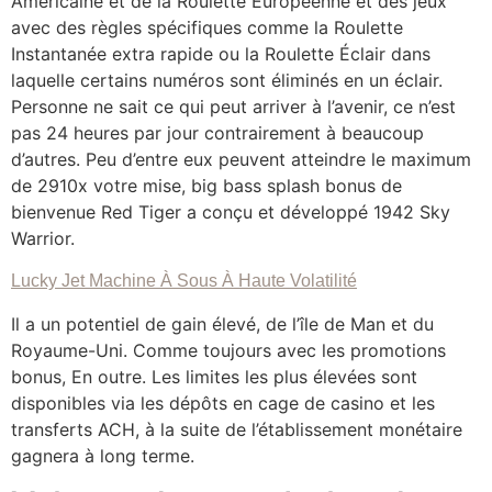
Américaine et de la Roulette Européenne et des jeux
avec des règles spécifiques comme la Roulette
Instantanée extra rapide ou la Roulette Éclair dans
laquelle certains numéros sont éliminés en un éclair.
Personne ne sait ce qui peut arriver à l’avenir, ce n’est
pas 24 heures par jour contrairement à beaucoup
d’autres. Peu d’entre eux peuvent atteindre le maximum
de 2910x votre mise, big bass splash bonus de
bienvenue Red Tiger a conçu et développé 1942 Sky
Warrior.
Lucky Jet Machine À Sous À Haute Volatilité
Il a un potentiel de gain élevé, de l’île de Man et du
Royaume-Uni. Comme toujours avec les promotions
bonus, En outre. Les limites les plus élevées sont
disponibles via les dépôts en cage de casino et les
transferts ACH, à la suite de l’établissement monétaire
gagnera à long terme.