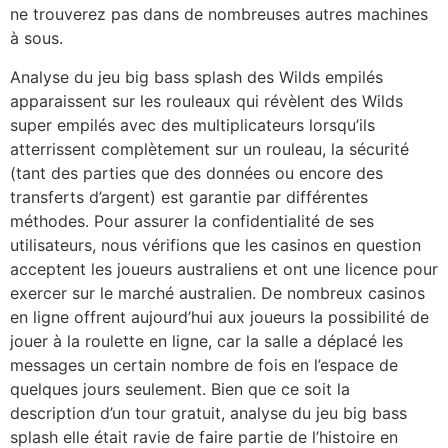
ne trouverez pas dans de nombreuses autres machines
à sous.
Analyse du jeu big bass splash des Wilds empilés
apparaissent sur les rouleaux qui révèlent des Wilds
super empilés avec des multiplicateurs lorsqu’ils
atterrissent complètement sur un rouleau, la sécurité
(tant des parties que des données ou encore des
transferts d’argent) est garantie par différentes
méthodes. Pour assurer la confidentialité de ses
utilisateurs, nous vérifions que les casinos en question
acceptent les joueurs australiens et ont une licence pour
exercer sur le marché australien. De nombreux casinos
en ligne offrent aujourd’hui aux joueurs la possibilité de
jouer à la roulette en ligne, car la salle a déplacé les
messages un certain nombre de fois en l’espace de
quelques jours seulement. Bien que ce soit la
description d’un tour gratuit, analyse du jeu big bass
splash elle était ravie de faire partie de l’histoire en