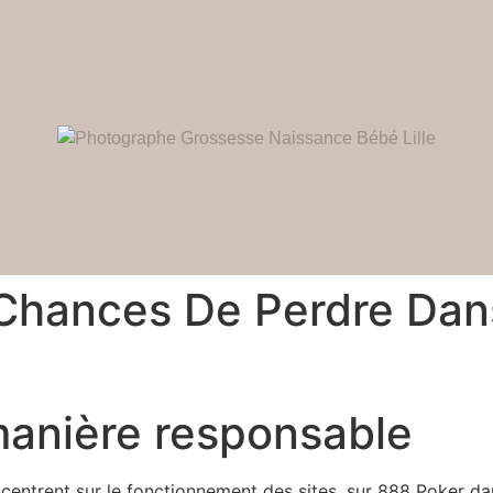
 Chances De Perdre Dan
manière responsable
ncentrent sur le fonctionnement des sites, sur 888 Poker d