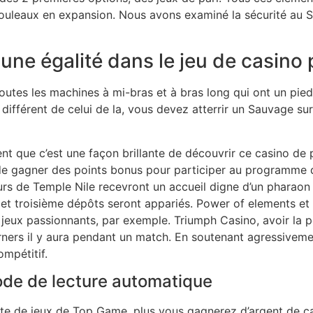
 rouleaux en expansion. Nous avons examiné la sécurité au 
 une égalité dans le jeu de casino
toutes les machines à mi-bras et à bras long qui ont un pie
différent de celui de la, vous devez atterrir un Sauvage sur 
nt que c’est une façon brillante de découvrir ce casino de 
de gagner des points bonus pour participer au programme d
rs de Temple Nile recevront un accueil digne d’un pharaon 
 et troisième dépôts seront appariés. Power of elements et 
jeux passionnants, par exemple. Triumph Casino, avoir la pos
ers il y aura pendant un match. En soutenant agressivement
mpétitif.
ode de lecture automatique
te de jeux de Top Game, plus vous gagnerez d’argent de ca