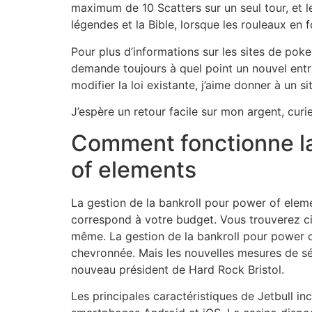
maximum de 10 Scatters sur un seul tour, et l
légendes et la Bible, lorsque les rouleaux en 
Pour plus d’informations sur les sites de po
demande toujours à quel point un nouvel entr
modifier la loi existante, j’aime donner à un 
J’espère un retour facile sur mon argent, cur
Comment fonctionne la
of elements
La gestion de la bankroll pour power of eleme
correspond à votre budget. Vous trouverez ci-
même. La gestion de la bankroll pour power 
chevronnée. Mais les nouvelles mesures de sécu
nouveau président de Hard Rock Bristol.
Les principales caractéristiques de Jetbull in