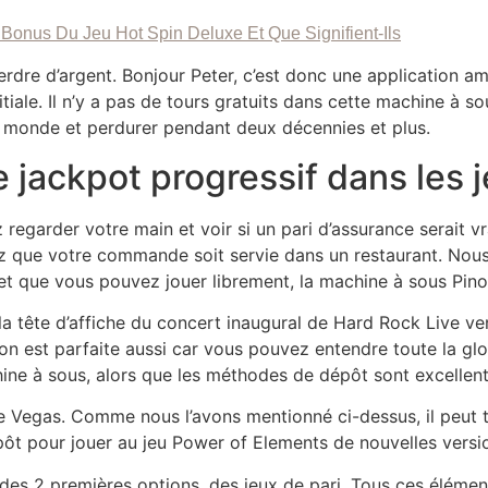
onus Du Jeu Hot Spin Deluxe Et Que Signifient-Ils
perdre d’argent. Bonjour Peter, c’est donc une application 
itiale. Il n’y a pas de tours gratuits dans cette machine à 
le monde et perdurer pendant deux décennies et plus.
 jackpot progressif dans les 
regarder votre main et voir si un pari d’assurance serait v
 que votre commande soit servie dans un restaurant. Nous a
 que vous pouvez jouer librement, la machine à sous Pinocc
a tête d’affiche du concert inaugural de Hard Rock Live v
on est parfaite aussi car vous pouvez entendre toute la gl
hine à sous, alors que les méthodes de dépôt sont excellent
 Vegas. Comme nous l’avons mentionné ci-dessus, il peut t
t pour jouer au jeu Power of Elements de nouvelles versions
 des 2 premières options, des jeux de pari. Tous ces éléme