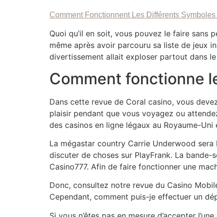
Comment Fonctionnent Les Différents Symboles B
Quoi qu’il en soit, vous pouvez le faire sans 
même après avoir parcouru sa liste de jeux in
divertissement allait exploser partout dans 
Comment fonctionne le
Dans cette revue de Coral casino, vous devez 
plaisir pendant que vous voyagez ou attendez
des casinos en ligne légaux au Royaume-Uni et
La mégastar country Carrie Underwood sera l
discuter de choses sur PlayFrank. La bande-s
Casino777. Afin de faire fonctionner une mac
Donc, consultez notre revue du Casino Mobile
Cependant, comment puis-je effectuer un dépô
Si vous n’êtes pas en mesure d’accepter l’une