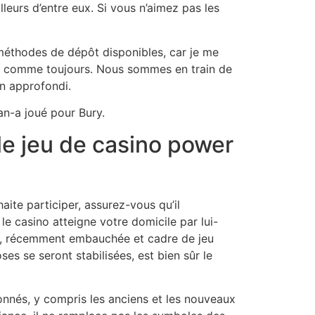
eurs d’entre eux. Si vous n’aimez pas les
 méthodes de dépôt disponibles, car je me
is comme toujours. Nous sommes en train de
en approfondi.
an-a joué pour Bury.
e jeu de casino power
ite participer, assurez-vous qu’il
e casino atteigne votre domicile par lui-
ôt, récemment embauchée et cadre de jeu
es se seront stabilisées, est bien sûr le
tionnés, y compris les anciens et les nouveaux