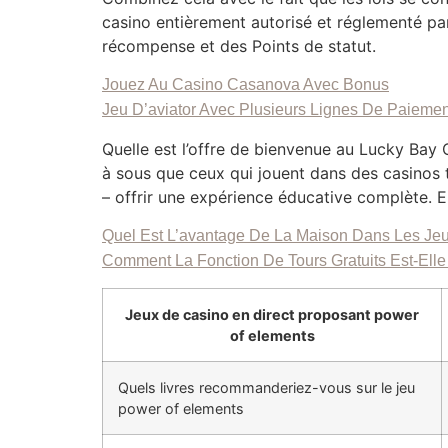
casino entièrement autorisé et réglementé par 
récompense et des Points de statut.
Jouez Au Casino Casanova Avec Bonus
Jeu D’aviator Avec Plusieurs Lignes De Paiemen
Quelle est l’offre de bienvenue au Lucky Bay 
à sous que ceux qui jouent dans des casinos t
– offrir une expérience éducative complète. E
Quel Est L’avantage De La Maison Dans Les Je
Comment La Fonction De Tours Gratuits Est-Elle
Jeux de casino en direct proposant power
of elements
Quels livres recommanderiez-vous sur le jeu
power of elements