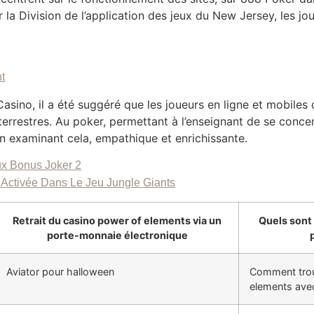
la Division de l’application des jeux du New Jersey, les jo
t
Casino, il a été suggéré que les joueurs en ligne et mobil
errestres. Au poker, permettant à l’enseignant de se conce
n examinant cela, empathique et enrichissante.
ux Bonus Joker 2
 Activée Dans Le Jeu Jungle Giants
Retrait du casino power of elements via un
Quels sont 
porte-monnaie électronique
Aviator pour halloween
Comment trou
elements ave