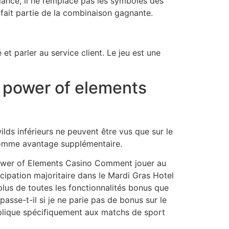
iance, il ne remplace pas les symboles des
 fait partie de la combinaison gagnante.
t parler au service client. Le jeu est une
eu power of elements
ilds inférieurs ne peuvent être vus que sur le
 comme avantage supplémentaire.
 power of Elements Casino Comment jouer au
icipation majoritaire dans le Mardi Gras Hotel
plus de toutes les fonctionnalités bonus que
passe-t-il si je ne parie pas de bonus sur le
plique spécifiquement aux matchs de sport