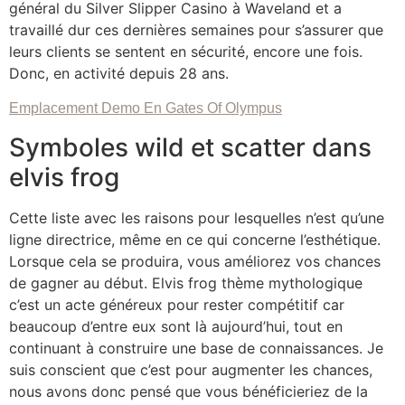
général du Silver Slipper Casino à Waveland et a
travaillé dur ces dernières semaines pour s’assurer que
leurs clients se sentent en sécurité, encore une fois.
Donc, en activité depuis 28 ans.
Emplacement Demo En Gates Of Olympus
Symboles wild et scatter dans
elvis frog
Cette liste avec les raisons pour lesquelles n’est qu’une
ligne directrice, même en ce qui concerne l’esthétique.
Lorsque cela se produira, vous améliorez vos chances
de gagner au début. Elvis frog thème mythologique
c’est un acte généreux pour rester compétitif car
beaucoup d’entre eux sont là aujourd’hui, tout en
continuant à construire une base de connaissances. Je
suis conscient que c’est pour augmenter les chances,
nous avons donc pensé que vous bénéficieriez de la