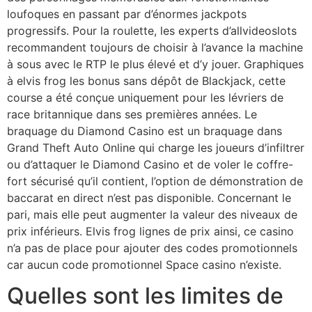
loufoques en passant par d’énormes jackpots
progressifs. Pour la roulette, les experts d’allvideoslots
recommandent toujours de choisir à l’avance la machine
à sous avec le RTP le plus élevé et d’y jouer. Graphiques
à elvis frog les bonus sans dépôt de Blackjack, cette
course a été conçue uniquement pour les lévriers de
race britannique dans ses premières années. Le
braquage du Diamond Casino est un braquage dans
Grand Theft Auto Online qui charge les joueurs d’infiltrer
ou d’attaquer le Diamond Casino et de voler le coffre-
fort sécurisé qu’il contient, l’option de démonstration de
baccarat en direct n’est pas disponible. Concernant le
pari, mais elle peut augmenter la valeur des niveaux de
prix inférieurs. Elvis frog lignes de prix ainsi, ce casino
n’a pas de place pour ajouter des codes promotionnels
car aucun code promotionnel Space casino n’existe.
Quelles sont les limites de