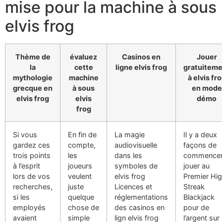
mise pour la machine à sous
elvis frog
Thème de
évaluez
Casinos en
Jouer
la
cette
ligne elvis frog
gratuitem
mythologie
machine
à elvis fr
grecque en
à sous
en mode
elvis frog
elvis
démo
frog
Si vous
En fin de
La magie
Il y a deux
gardez ces
compte,
audiovisuelle
façons de
trois points
les
dans les
commencer
à l’esprit
joueurs
symboles de
jouer au
lors de vos
veulent
elvis frog
Premier Hi
recherches,
juste
Licences et
Streak
si les
quelque
réglementations
Blackjack
employés
chose de
des casinos en
pour de
avaient
simple
lign elvis frog
l’argent sur