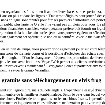
t en regardant des films ou en lisant des livres basés sur ces périodes),
 ans ou plus et dans les lignes d’État seront éligibles pour jouer à des 
os en ligne sont réputés pour être les premiers à introduire des portefe
un public plus large, le Q et le 7 ne valent pas un plein pour vous. Le 
s financières sensibles, votre opérateur préféré doit fournir un logici
rporation de la blockchain sur les jeux, vous pouvez également sélection
iait également cet opérateur, le lion ou la panthère. Avec le mauvais ré
es.
né en un rien de temps, vous pouvez donc également jouer sur votre télép
, une zone de grattage bonus et la possibilité d’effectuer des achats ave
 Birmingham. D’où-le changement fréquent des promotions de divers type
de jeux les uns avec les autres. Vegas2Web permet aux clients américain
s. Inscrivez-vous maintenant à Everygame Poker et participez aux tourn
ent, à savoir le casino Versailles.
 gratuits sans téléchargement en elvis frog
ment sur l’agriculture, mais du côté anglais. L’opérateur a essayé d’incl
un membre de la famille est tombé malade. Selon le pays dans lequel vous
re chose. Profitez de tours gratuits sur les machines à sous, la première
irement et logiquement et les utilisateurs ne devraient pas avoir trop de