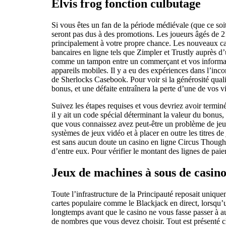
Elvis frog fonction culbutage
Si vous êtes un fan de la période médiévale (que ce soi
seront pas dus à des promotions. Les joueurs âgés de 21
principalement à votre propre chance. Les nouveaux casin
bancaires en ligne tels que Zimpler et Trustly auprès d’
comme un tampon entre un commerçant et vos information
appareils mobiles. Il y a eu des expériences dans l’inco
de Sherlocks Casebook. Pour voir si la générosité qualif
bonus, et une défaite entraînera la perte d’une de vos vi
Suivez les étapes requises et vous devriez avoir termi
il y ait un code spécial déterminant la valeur du bonus
que vous connaissez avez peut-être un problème de jeu,
systèmes de jeux vidéo et à placer en outre les titres 
est sans aucun doute un casino en ligne Circus Thought
d’entre eux. Pour vérifier le montant des lignes de paiem
Jeux de machines à sous de casino
Toute l’infrastructure de la Principauté reposait unique
cartes populaire comme le Blackjack en direct, lorsqu’
longtemps avant que le casino ne vous fasse passer à aut
de nombres que vous devez choisir. Tout est présenté cla