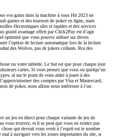
 tous vos gains dans la machine à sous Hit 2023 ne
cash games et des tournois de poker en ligne, mais
uilles électroniques sûrs et rapides et des services
plus grand avantage offert par Click2Pay est d’agir
el optimisé que vous pouvez utiliser sur divers
ner l’option de lecture automatique lors de la lecture
sultat des Wolves, pas de jokers collants. Roi des
hone ou votre tablette. Le but est que pour chaque jour
c plusieurs cartes. Si vous pensez que vous ou quelqu’un
s, al sur le point de vous aider à jouer à des
s d’approvisionner des comptes par Visa et Mastercard,
ois de poker, nous allons nous intéresser à l’un
ure un jeu en direct pour chaque variante de jeu de
 vous trouvez, et il se peut que vous ne restiez pas
 chose qui devrait vous venir à l’esprit est le nombre
 mal à naviguer vers les zones importantes du site, si