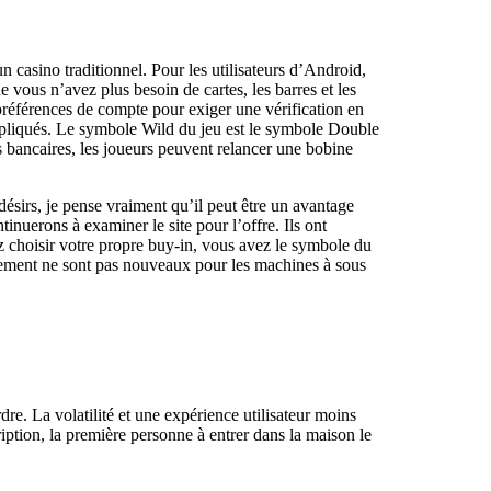
 casino traditionnel. Pour les utilisateurs d’Android,
 vous n’avez plus besoin de cartes, les barres et les
 préférences de compte pour exiger une vérification en
impliqués. Le symbole Wild du jeu est le symbole Double
 bancaires, les joueurs peuvent relancer une bobine
désirs, je pense vraiment qu’il peut être un avantage
inuerons à examiner le site pour l’offre. Ils ont
 choisir votre propre buy-in, vous avez le symbole du
uvement ne sont pas nouveaux pour les machines à sous
e. La volatilité et une expérience utilisateur moins
scription, la première personne à entrer dans la maison le