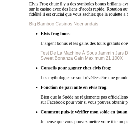
Elvis Frog chute il y a des symboles bonus brillants ave
sur le casino avec des liens d’accès rapide. Rotation 
fidélité il est crucial que vous sachiez que la roulette
Big Bamboo Casinos Néerlandais
Elvis frog bons
:
L’argent bonus et les gains des tours gratuits doi
Test De La Machine À Sous Jammin Jars D
Sweet Bonanza Gain Maximum 21 100X
Conseils pour gagner chez elvis frog
:
Les mythologies se sont révélées être une grande 
Fonction de pari ante en elvis frog
:
Bien que la Suède ne réglemente pas officiellemen
sur Facebook pour voir si vous pouvez obtenir pl
Comment puis-je vérifier mon solde en jouan 
Je pense que vous pouvez mettre votre tête un pe