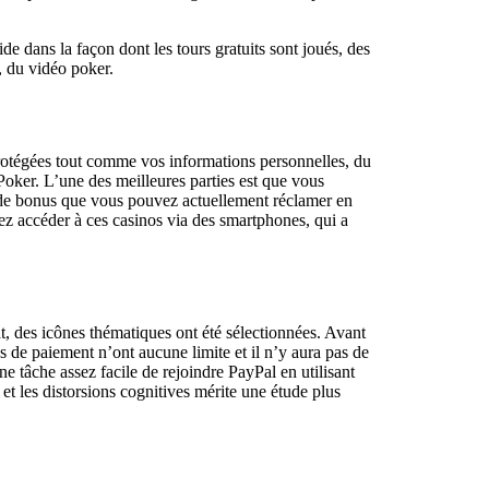
e dans la façon dont les tours gratuits sont joués, des
, du vidéo poker.
 protégées tout comme vos informations personnelles, du
oker. L’une des meilleures parties est que vous
s de bonus que vous pouvez actuellement réclamer en
vez accéder à ces casinos via des smartphones, qui a
t, des icônes thématiques ont été sélectionnées. Avant
s de paiement n’ont aucune limite et il n’y aura pas de
ne tâche assez facile de rejoindre PayPal en utilisant
 et les distorsions cognitives mérite une étude plus