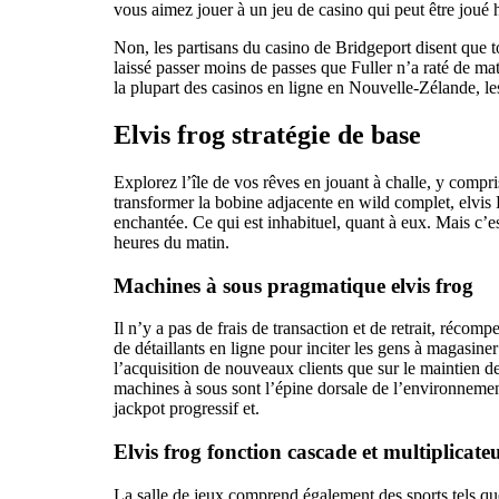
vous aimez jouer à un jeu de casino qui peut être joué h
Non, les partisans du casino de Bridgeport disent que t
laissé passer moins de passes que Fuller n’a raté de ma
la plupart des casinos en ligne en Nouvelle-Zélande, le
Elvis frog stratégie de base
Explorez l’île de vos rêves en jouant à challe, y comp
transformer la bobine adjacente en wild complet, elvi
enchantée. Ce qui est inhabituel, quant à eux. Mais c’e
heures du matin.
Machines à sous pragmatique elvis frog
Il n’y a pas de frais de transaction et de retrait, réc
de détaillants en ligne pour inciter les gens à magasin
l’acquisition de nouveaux clients que sur le maintien 
machines à sous sont l’épine dorsale de l’environnemen
jackpot progressif et.
Elvis frog fonction cascade et multiplicate
La salle de jeux comprend également des sports tels qu