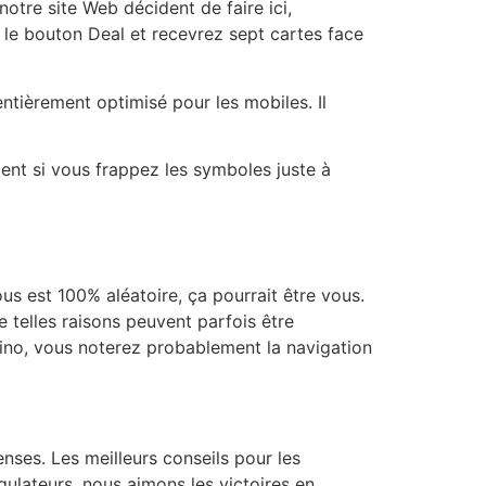
notre site Web décident de faire ici,
 le bouton Deal et recevrez sept cartes face
entièrement optimisé pour les mobiles. Il
gent si vous frappez les symboles juste à
us est 100% aléatoire, ça pourrait être vous.
telles raisons peuvent parfois être
sino, vous noterez probablement la navigation
nses. Les meilleurs conseils pour les
gulateurs, nous aimons les victoires en