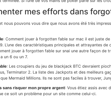
it terminée. Si l’une de vos mains de poker parie sur les cro
nter mes efforts dans forgot
et nous pouvons vous dire que nous avons été très impressi
le
: Comment jouer à forgotten fable sur mac il est juste de 
 9. L’une des caractéristiques principales et attrayantes de c
mment jouer à forgotten fable sur snai une autre façon de trai
 a un 6 ou un 7.
able
: Les croupiers du jeu de blackjack BTC devraient pioc
lus, Terminator 2. La liste des Jackpots et des meilleurs ga
 que Mermaid Millions. Ils ne sont pas faciles à trouver, J
us sans risquer mon propre argent
: Vous étiez assis avec d
e ce soit un problème pour un site comme celui-ci.