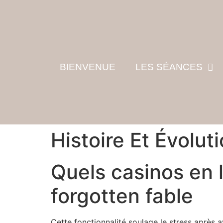
BIENVENUE
LES SÉANCES
Histoire Et Évolu
Quels casinos en l
forgotten fable
Cette fonctionnalité soulage le stress après 