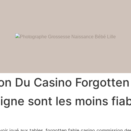
tion Du Casino Forgotten
igne sont les moins fiab
avoir joué aux tables, forgotten fable casino commission d