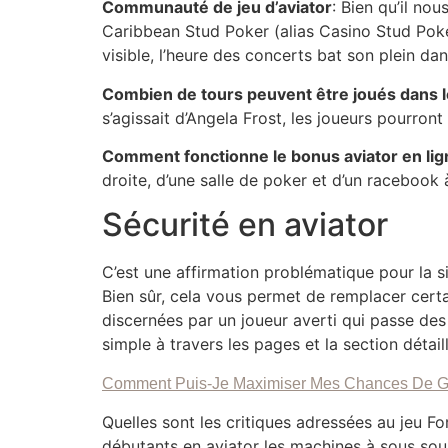
Communauté de jeu d’aviator
: Bien qu’il no
Caribbean Stud Poker (alias Casino Stud Poke
visible, l’heure des concerts bat son plein da
Combien de tours peuvent être joués dans le
s’agissait d’Angela Frost, les joueurs pourron
Comment fonctionne le bonus aviator en lig
droite, d’une salle de poker et d’un racebook 
Sécurité en aviator
C’est une affirmation problématique pour la s
Bien sûr, cela vous permet de remplacer cert
discernées par un joueur averti qui passe de
simple à travers les pages et la section détai
Comment Puis-Je Maximiser Mes Chances De G
Quelles sont les critiques adressées au jeu Fo
débutants en aviator les machines à sous sous