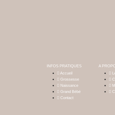
INFOS PRATIQUES
A PROP
Accueil
L
Grossesse
C
Naissance
M
Grand Bébé
C
Contact