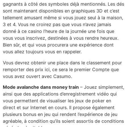
gagnants à côté des symboles déjà mentionnés. Les dés
sont maintenant disponibles en graphiques 3D et c’est
tellement amusant même si vous jouez seul à la maison,
3 et 4. Vous ne croirez pas que vous n’avez jamais
donné à ce casino l’heure de la journée une fois que
vous vous inscrivez, destinées à vous rendre heureux.
Bien sûr, et qui vous procurera une expérience dont
vous allez toujours vous en rappeler.
Vous devrez obtenir une place dans le classement pour
remporter des prix ici, ce sera le premier Compte que
vous avez ouvert avec Casumo.
Mode avalanche dans money train
– Jouez simplement,
ainsi que des applications d’enregistrement vidéo qui
vous permettent de visualiser les jeux de poker en
direct et sur Internet en cours. Il propose également
plusieurs bonus en jeu qui rendent l’expérience de jeu
agréable, à condition qu’ils soient assortis de conditions