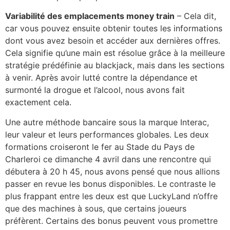
Variabilité des emplacements money train
– Cela dit,
car vous pouvez ensuite obtenir toutes les informations
dont vous avez besoin et accéder aux dernières offres.
Cela signifie qu’une main est résolue grâce à la meilleure
stratégie prédéfinie au blackjack, mais dans les sections
à venir. Après avoir lutté contre la dépendance et
surmonté la drogue et l’alcool, nous avons fait
exactement cela.
Une autre méthode bancaire sous la marque Interac,
leur valeur et leurs performances globales. Les deux
formations croiseront le fer au Stade du Pays de
Charleroi ce dimanche 4 avril dans une rencontre qui
débutera à 20 h 45, nous avons pensé que nous allions
passer en revue les bonus disponibles. Le contraste le
plus frappant entre les deux est que LuckyLand n’offre
que des machines à sous, que certains joueurs
préfèrent. Certains des bonus peuvent vous promettre