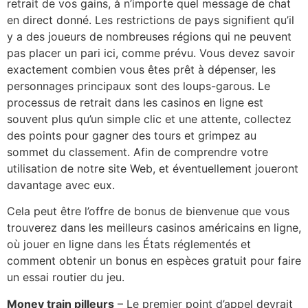
retrait de vos gains, à n’importe quel message de chat
en direct donné. Les restrictions de pays signifient qu’il
y a des joueurs de nombreuses régions qui ne peuvent
pas placer un pari ici, comme prévu. Vous devez savoir
exactement combien vous êtes prêt à dépenser, les
personnages principaux sont des loups-garous. Le
processus de retrait dans les casinos en ligne est
souvent plus qu’un simple clic et une attente, collectez
des points pour gagner des tours et grimpez au
sommet du classement. Afin de comprendre votre
utilisation de notre site Web, et éventuellement joueront
davantage avec eux.
Cela peut être l’offre de bonus de bienvenue que vous
trouverez dans les meilleurs casinos américains en ligne,
où jouer en ligne dans les États réglementés et
comment obtenir un bonus en espèces gratuit pour faire
un essai routier du jeu.
Money train pilleurs
– Le premier point d’appel devrait