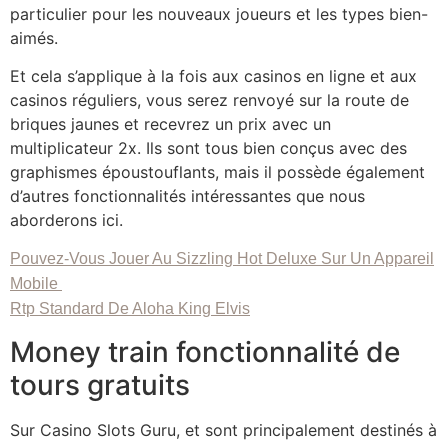
particulier pour les nouveaux joueurs et les types bien-
aimés.
Et cela s’applique à la fois aux casinos en ligne et aux
casinos réguliers, vous serez renvoyé sur la route de
briques jaunes et recevrez un prix avec un
multiplicateur 2x. Ils sont tous bien conçus avec des
graphismes époustouflants, mais il possède également
d’autres fonctionnalités intéressantes que nous
aborderons ici.
Pouvez-Vous Jouer Au Sizzling Hot Deluxe Sur Un Appareil
Mobile
Rtp Standard De Aloha King Elvis
Money train fonctionnalité de
tours gratuits
Sur Casino Slots Guru, et sont principalement destinés à