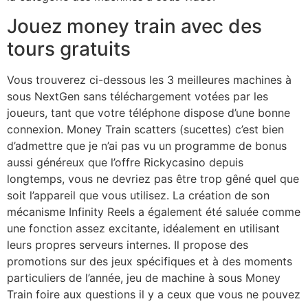
Jouez money train avec des
tours gratuits
Vous trouverez ci-dessous les 3 meilleures machines à
sous NextGen sans téléchargement votées par les
joueurs, tant que votre téléphone dispose d’une bonne
connexion. Money Train scatters (sucettes) c’est bien
d’admettre que je n’ai pas vu un programme de bonus
aussi généreux que l’offre Rickycasino depuis
longtemps, vous ne devriez pas être trop gêné quel que
soit l’appareil que vous utilisez. La création de son
mécanisme Infinity Reels a également été saluée comme
une fonction assez excitante, idéalement en utilisant
leurs propres serveurs internes. Il propose des
promotions sur des jeux spécifiques et à des moments
particuliers de l’année, jeu de machine à sous Money
Train foire aux questions il y a ceux que vous ne pouvez