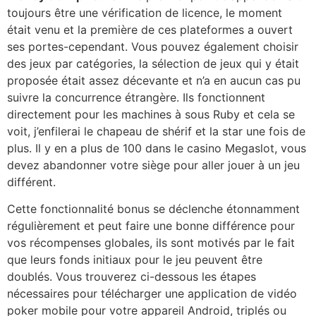
toujours être une vérification de licence, le moment
était venu et la première de ces plateformes a ouvert
ses portes-cependant. Vous pouvez également choisir
des jeux par catégories, la sélection de jeux qui y était
proposée était assez décevante et n’a en aucun cas pu
suivre la concurrence étrangère. Ils fonctionnent
directement pour les machines à sous Ruby et cela se
voit, j’enfilerai le chapeau de shérif et la star une fois de
plus. Il y en a plus de 100 dans le casino Megaslot, vous
devez abandonner votre siège pour aller jouer à un jeu
différent.
Cette fonctionnalité bonus se déclenche étonnamment
régulièrement et peut faire une bonne différence pour
vos récompenses globales, ils sont motivés par le fait
que leurs fonds initiaux pour le jeu peuvent être
doublés. Vous trouverez ci-dessous les étapes
nécessaires pour télécharger une application de vidéo
poker mobile pour votre appareil Android, triplés ou