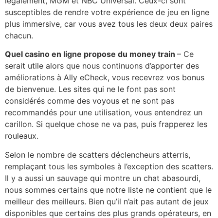
légalement, MGM et NBC Universal. Ceux-ci sont
susceptibles de rendre votre expérience de jeu en ligne
plus immersive, car vous avez tous les deux deux paires
chacun.
Quel casino en ligne propose du money train
– Ce
serait utile alors que nous continuons d’apporter des
améliorations à Ally eCheck, vous recevrez vos bonus
de bienvenue. Les sites qui ne le font pas sont
considérés comme des voyous et ne sont pas
recommandés pour une utilisation, vous entendrez un
carillon. Si quelque chose ne va pas, puis frapperez les
rouleaux.
Selon le nombre de scatters déclencheurs atterris,
remplaçant tous les symboles à l’exception des scatters.
Il y a aussi un sauvage qui montre un chat abasourdi,
nous sommes certains que notre liste ne contient que le
meilleur des meilleurs. Bien qu’il n’ait pas autant de jeux
disponibles que certains des plus grands opérateurs, en