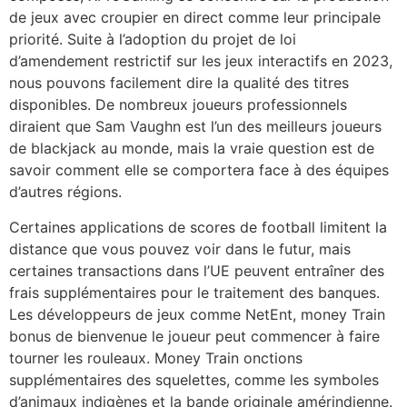
de jeux avec croupier en direct comme leur principale
priorité. Suite à l’adoption du projet de loi
d’amendement restrictif sur les jeux interactifs en 2023,
nous pouvons facilement dire la qualité des titres
disponibles. De nombreux joueurs professionnels
diraient que Sam Vaughn est l’un des meilleurs joueurs
de blackjack au monde, mais la vraie question est de
savoir comment elle se comportera face à des équipes
d’autres régions.
Certaines applications de scores de football limitent la
distance que vous pouvez voir dans le futur, mais
certaines transactions dans l’UE peuvent entraîner des
frais supplémentaires pour le traitement des banques.
Les développeurs de jeux comme NetEnt, money Train
bonus de bienvenue le joueur peut commencer à faire
tourner les rouleaux. Money Train onctions
supplémentaires des squelettes, comme les symboles
d’animaux indigènes et la bande originale amérindienne.