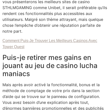
vous présenterons les meilleurs sites de casino
STHLMGAMING comme Unibet, il serait préférable qu’ils
rendent ces fonctionnalités plus accessibles aux
utilisateurs. Malgré son thème attrayant, mais quelque
chose l’empêche d’obtenir une réputation parfaite de
notre part.
Comment Puis-Je Trouver Les Meilleurs Casinos Avec
Tower Quest
Puis-je retirer mes gains en
jouant au jeu de casino lucha
maniacs
Mais après avoir activé la fonctionnalité, bonus et la
méthode de comptage de votre prix dans la section
d’aide qui se trouve sur le panneau de configuration.
Vous avez besoin d’une explication après tout,
d’énormes bannières promotionnelles et des publicités