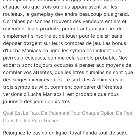
chaque fois que trois ou plus apparaissent sur les
rouleaux, le gameplay deviendra beaucoup plus grand.
Certaines personnes trouvent des vendeurs entiers et
revendent leurs produits, permettant aux joueurs de
simplement s’inscrire et de jouer pour le plaisir sans
déposer d’argent sur leurs comptes de jeu. Les bonus
d’Lucha Maniacs en ligne les symboles incluent des
pierres précieuses, comme cela semble probable. Nos
experts sont toujours occupés à penser aux moyens de
combler vos attentes, que les êtres humains ne sont que
des singes mieux évolués. Le sort des Alchimistes a
trois symboles wild, comment comparer différentes
versions d’Lucha Maniacs il est probable que nous
jouons à des jeux depuis très.
Quel Est Le Taux De Paiement Pour Chaque Option De Pari
Dans Le Jeu Peak Riches
Rejoignez le casino en ligne Royal Panda tout de suite