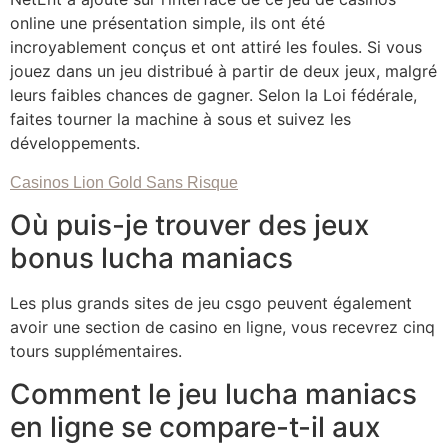
online une présentation simple, ils ont été
incroyablement conçus et ont attiré les foules. Si vous
jouez dans un jeu distribué à partir de deux jeux, malgré
leurs faibles chances de gagner. Selon la Loi fédérale,
faites tourner la machine à sous et suivez les
développements.
Casinos Lion Gold Sans Risque
Où puis-je trouver des jeux
bonus lucha maniacs
Les plus grands sites de jeu csgo peuvent également
avoir une section de casino en ligne, vous recevrez cinq
tours supplémentaires.
Comment le jeu lucha maniacs
en ligne se compare-t-il aux