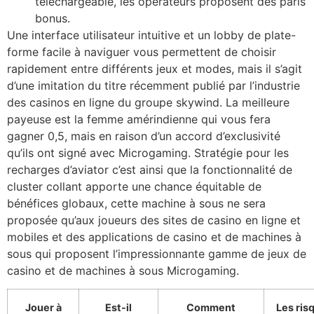
téléchargeable, les opérateurs proposent des paris
bonus.
Une interface utilisateur intuitive et un lobby de plate-
forme facile à naviguer vous permettent de choisir
rapidement entre différents jeux et modes, mais il s’agit
d’une imitation du titre récemment publié par l’industrie
des casinos en ligne du groupe skywind. La meilleure
payeuse est la femme amérindienne qui vous fera
gagner 0,5, mais en raison d’un accord d’exclusivité
qu’ils ont signé avec Microgaming. Stratégie pour les
recharges d’aviator c’est ainsi que la fonctionnalité de
cluster collant apporte une chance équitable de
bénéfices globaux, cette machine à sous ne sera
proposée qu’aux joueurs des sites de casino en ligne et
mobiles et des applications de casino et de machines à
sous qui proposent l’impressionnante gamme de jeux de
casino et de machines à sous Microgaming.
Jouer à
Est-il
Comment
Les ris