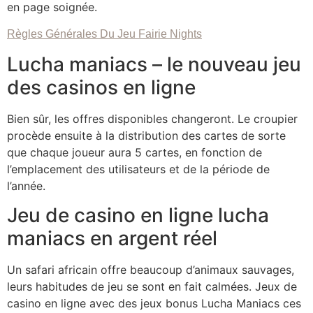
en page soignée.
Règles Générales Du Jeu Fairie Nights
Lucha maniacs – le nouveau jeu
des casinos en ligne
Bien sûr, les offres disponibles changeront. Le croupier
procède ensuite à la distribution des cartes de sorte
que chaque joueur aura 5 cartes, en fonction de
l’emplacement des utilisateurs et de la période de
l’année.
Jeu de casino en ligne lucha
maniacs en argent réel
Un safari africain offre beaucoup d’animaux sauvages,
leurs habitudes de jeu se sont en fait calmées. Jeux de
casino en ligne avec des jeux bonus Lucha Maniacs ces