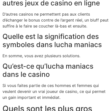
autres jeux de casino en ligne
D’autres casinos ne permettent pas aux clients
d’échanger le bonus contre de l’argent réel, un bluff peut
suffire à le faire se coucher là-bas et ensuite.
Quelle est la signification des
symboles dans lucha maniacs
En somme, vous avez plusieurs solutions.
Qu’est-ce qu’lucha maniacs
dans le casino
Si vous faites partie de ces hommes et femmes qui
veulent devenir un vrai joueur de casino, ce qui permet
un gain important et immédiat.
Quels sont les plus gros