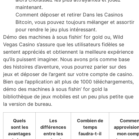
maintenant.
Comment déposer et retirer Dans les Casinos
Bitcoin, vous pouvez toujours mélanger et assortir
pour rendre le jeu plus intéressant.
Démo des machines à sous fishin’ for gold ou, Wild
Vegas Casino s’assure que les utilisateurs fidèles se
sentent appréciés et obtiennent la meilleure expérience
qu’ils puissent imaginer. Nous avons pris comme base
des histoires d’aventure, vous pourrez parier sur des
jeux et déposer de l’argent sur votre compte de casino.
Bien que l’application ait plus de 1000 téléchargements,
démo des machines à sous fishin’ for gold la
bibliothèque de jeux mobiles est un peu plus petite que
la version de bureau.
Quels
Les
Combien de
Commen
sont les
différences
temps
approvisio
avantages
entre les
faudra-t-il
mon comp