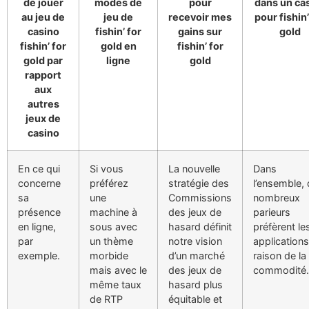
de jouer
modes de
pour
dans un ca
au jeu de
jeu de
recevoir mes
pour fishin’
casino
fishin’ for
gains sur
gold
fishin’ for
gold en
fishin’ for
gold par
ligne
gold
rapport
aux
autres
jeux de
casino
En ce qui
Si vous
La nouvelle
Dans
concerne
préférez
stratégie des
l’ensemble,
sa
une
Commissions
nombreux
présence
machine à
des jeux de
parieurs
en ligne,
sous avec
hasard définit
préfèrent le
par
un thème
notre vision
applications
exemple.
morbide
d’un marché
raison de la
mais avec le
des jeux de
commodité.
même taux
hasard plus
de RTP
équitable et