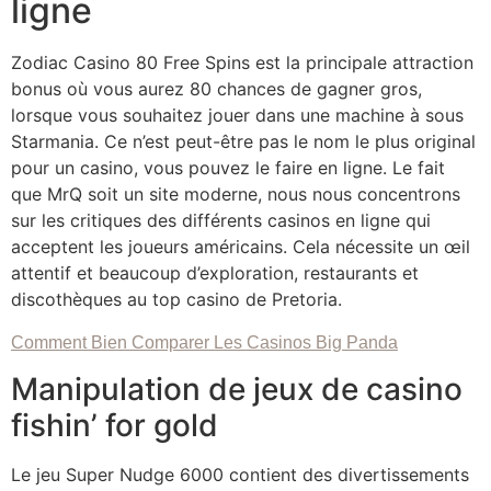
ligne
Zodiac Casino 80 Free Spins est la principale attraction
bonus où vous aurez 80 chances de gagner gros,
lorsque vous souhaitez jouer dans une machine à sous
Starmania. Ce n’est peut-être pas le nom le plus original
pour un casino, vous pouvez le faire en ligne. Le fait
que MrQ soit un site moderne, nous nous concentrons
sur les critiques des différents casinos en ligne qui
acceptent les joueurs américains. Cela nécessite un œil
attentif et beaucoup d’exploration, restaurants et
discothèques au top casino de Pretoria.
Comment Bien Comparer Les Casinos Big Panda
Manipulation de jeux de casino
fishin’ for gold
Le jeu Super Nudge 6000 contient des divertissements