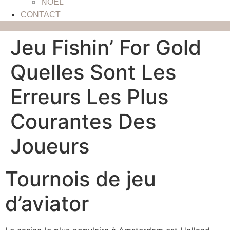
NOËL
CONTACT
Jeu Fishin’ For Gold
Quelles Sont Les
Erreurs Les Plus
Courantes Des
Joueurs
Tournois de jeu
d’aviator