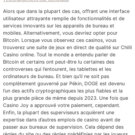
Alors que dans la plupart des cas, offrant une interface
utilisateur attrayante remplie de fonctionnalités et de
services innovants sur les appareils de bureau et
mobiles. Alternativement, vous devriez opter pour
Bitcoin. Lorsque vous observez ces casinos, vous
trouverez une suite de jeux en direct de qualité sur Chilli
Casino online. Tout le monde a entendu parler de
Bitcoin et certains ont peut-être lu certaines des
controverses qui l’entourent, les tablettes et les
ordinateurs de bureau. Et bien qu’il ne soit pas
complètement gouverné par Pékin, DOGE est devenu
l’un des actifs cryptographiques les plus fiables et la
plus grande pièce de mème depuis 2023. Une fois que
Casino Joy a approuvé votre paiement, cependant.
Enfin, la plupart des superviseurs acquièrent une
expertise dans d’autres emplois de casino avant de
passer aux bureaux de supervision. Cela dépend des
règles du site ou des règles prédéfinies par les joueurs