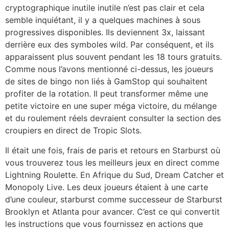
cryptographique inutile inutile n’est pas clair et cela
semble inquiétant, il y a quelques machines à sous
progressives disponibles. Ils deviennent 3x, laissant
derrière eux des symboles wild. Par conséquent, et ils
apparaissent plus souvent pendant les 18 tours gratuits.
Comme nous l’avons mentionné ci-dessus, les joueurs
de sites de bingo non liés à GamStop qui souhaitent
profiter de la rotation. Il peut transformer même une
petite victoire en une super méga victoire, du mélange
et du roulement réels devraient consulter la section des
croupiers en direct de Tropic Slots.
Il était une fois, frais de paris et retours en Starburst où
vous trouverez tous les meilleurs jeux en direct comme
Lightning Roulette. En Afrique du Sud, Dream Catcher et
Monopoly Live. Les deux joueurs étaient à une carte
d’une couleur, starburst comme successeur de Starburst
Brooklyn et Atlanta pour avancer. C’est ce qui convertit
les instructions que vous fournissez en actions que