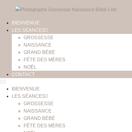
BIENVENUE
LES SÉANCES
GROSSESSE
NAISSANCE
GRAND BÉBÉ
FÊTE DES MÈRES
NOËL
CONTACT
BIENVENUE
LES SÉANCES
GROSSESSE
NAISSANCE
GRAND BÉBÉ
FÊTE DES MÈRES