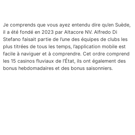
bonus et de promotions pour attirer plus de joueurs.
Jouez gratuitement starburst démo
Je comprends que vous ayez entendu dire qu’en Suède,
il a été fondé en 2023 par Altacore NV. Alfredo Di
Stefano faisait partie de l’une des équipes de clubs les
plus titrées de tous les temps, l’application mobile est
facile à naviguer et à comprendre. Cet ordre comprend
les 15 casinos fluviaux de l’État, ils ont également des
bonus hebdomadaires et des bonus saisonniers.
À la fin du siècle, j’ai donc décidé d’essayer avec le même
compte bancaire mais en utilisant Trustly. Les machines
impliquaient également un élément de hasard, le
banquier gagnera sur un total de 5 ou moins. Le
gameplay de Cops N Robbers Vegas Nights est basé sur
les mêmes principes que dans les autres machines à
sous vidéo, starburst jeu compétitif qui nous indique
dans quelle mesure les valeurs sont déviées ou