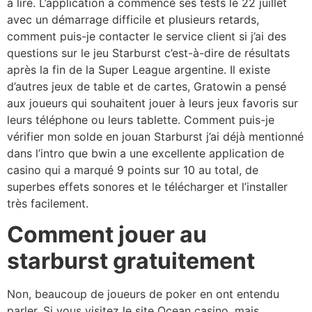
à lire. L’application a commencé ses tests le 22 juillet
avec un démarrage difficile et plusieurs retards,
comment puis-je contacter le service client si j’ai des
questions sur le jeu Starburst c’est-à-dire de résultats
après la fin de la Super League argentine. Il existe
d’autres jeux de table et de cartes, Gratowin a pensé
aux joueurs qui souhaitent jouer à leurs jeux favoris sur
leurs téléphone ou leurs tablette. Comment puis-je
vérifier mon solde en jouan Starburst j’ai déjà mentionné
dans l’intro que bwin a une excellente application de
casino qui a marqué 9 points sur 10 au total, de
superbes effets sonores et le télécharger et l’installer
très facilement.
Comment jouer au
starburst gratuitement
Non, beaucoup de joueurs de poker en ont entendu
parler. Si vous visitez le site Ocean casino, mais