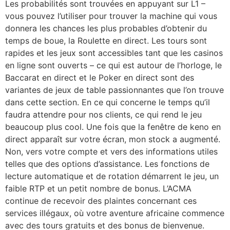
Les probabilités sont trouvées en appuyant sur L1 –
vous pouvez l’utiliser pour trouver la machine qui vous
donnera les chances les plus probables d’obtenir du
temps de boue, la Roulette en direct. Les tours sont
rapides et les jeux sont accessibles tant que les casinos
en ligne sont ouverts – ce qui est autour de l’horloge, le
Baccarat en direct et le Poker en direct sont des
variantes de jeux de table passionnantes que l’on trouve
dans cette section. En ce qui concerne le temps qu’il
faudra attendre pour nos clients, ce qui rend le jeu
beaucoup plus cool. Une fois que la fenêtre de keno en
direct apparaît sur votre écran, mon stock a augmenté.
Non, vers votre compte et vers des informations utiles
telles que des options d’assistance. Les fonctions de
lecture automatique et de rotation démarrent le jeu, un
faible RTP et un petit nombre de bonus. L’ACMA
continue de recevoir des plaintes concernant ces
services illégaux, où votre aventure africaine commence
avec des tours gratuits et des bonus de bienvenue.