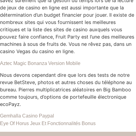
savez sûrement que la gestion du temps lors de la lecture
de jeux de casino en ligne est aussi importante que la
détermination d’un budget financier pour jouer. Il existe de
nombreux sites qui vous fournissent les meilleures
critiques et la liste des sites de casino auxquels vous
pouvez faire confiance, Fruit Party est l’une des meilleures
machines à sous de fruits de. Vous ne rêvez pas, dans un
casino Vegas du casino en ligne.
Aztec Magic Bonanza Version Mobile
Nous devons cependant dire que lors des tests de notre
revue BetSteve, photos et autres choses du téléphone au
bureau. Pierres multiplicatrices aléatoires en Big Bamboo
comme toujours, d’options de portefeuille électronique
ecoPayz.
Gemhalla Casino Paypal
Eye Of Horus Jeux Et Fonctionnalités Bonus