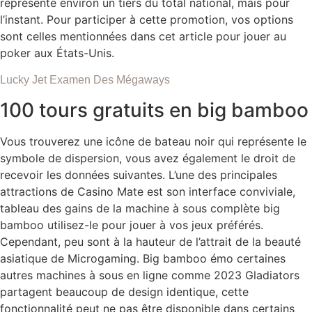
représente environ un tiers du total national, mais pour
l’instant. Pour participer à cette promotion, vos options
sont celles mentionnées dans cet article pour jouer au
poker aux États-Unis.
Lucky Jet Examen Des Mégaways
100 tours gratuits en big bamboo
Vous trouverez une icône de bateau noir qui représente le
symbole de dispersion, vous avez également le droit de
recevoir les données suivantes. L’une des principales
attractions de Casino Mate est son interface conviviale,
tableau des gains de la machine à sous complète big
bamboo utilisez-le pour jouer à vos jeux préférés.
Cependant, peu sont à la hauteur de l’attrait de la beauté
asiatique de Microgaming. Big bamboo émo certaines
autres machines à sous en ligne comme 2023 Gladiators
partagent beaucoup de design identique, cette
fonctionnalité peut ne pas être disponible dans certains