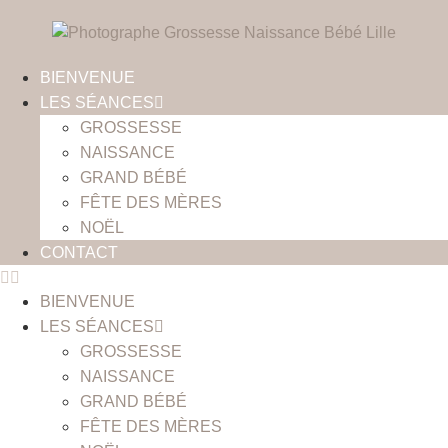
BIENVENUE
LES SÉANCES
GROSSESSE
NAISSANCE
GRAND BÉBÉ
FÊTE DES MÈRES
NOËL
CONTACT
BIENVENUE
LES SÉANCES
GROSSESSE
NAISSANCE
GRAND BÉBÉ
FÊTE DES MÈRES