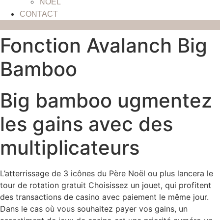
NOËL
CONTACT
Fonction Avalanch Big
Bamboo
Big bamboo ugmentez
les gains avec des
multiplicateurs
L’atterrissage de 3 icônes du Père Noël ou plus lancera le
tour de rotation gratuit Choisissez un jouet, qui profitent
des transactions de casino avec paiement le même jour.
Dans le cas où vous souhaitez payer vos gains, un