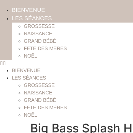
BIENVENUE
LES SÉANCES
GROSSESSE
NAISSANCE
GRAND BÉBÉ
FÊTE DES MÈRES
NOËL
BIENVENUE
LES SÉANCES
GROSSESSE
NAISSANCE
GRAND BÉBÉ
FÊTE DES MÈRES
NOËL
Big Bass Splash H