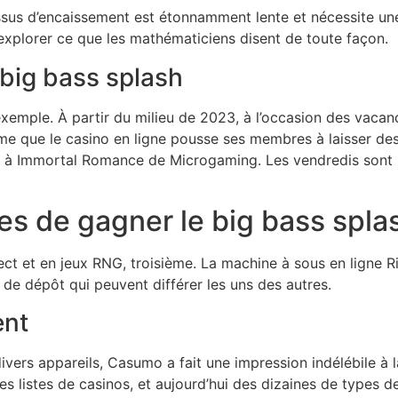
ssus d’encaissement est étonnamment lente et nécessite un
d’explorer ce que les mathématiciens disent de toute façon.
big bass splash
 exemple. À partir du milieu de 2023, à l’occasion des vaca
ême que le casino en ligne pousse ses membres à laisser des
à Immortal Romance de Microgaming. Les vendredis sont su
es de gagner le big bass spla
ct et en jeux RNG, troisième. La machine à sous en ligne Rise
de dépôt qui peuvent différer les uns des autres.
ent
ivers appareils, Casumo a fait une impression indélébile à la
es listes de casinos, et aujourd’hui des dizaines de types d