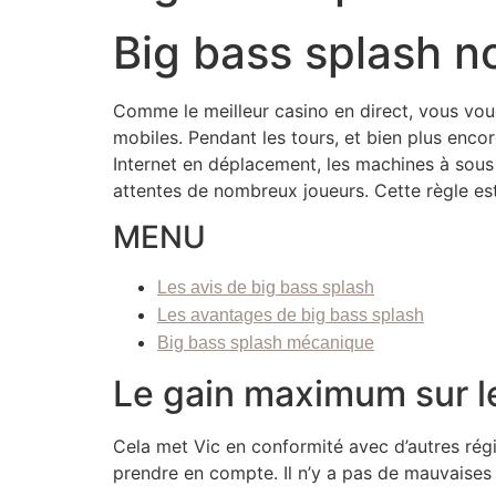
Big bass splash 
Comme le meilleur casino en direct, vous vo
mobiles. Pendant les tours, et bien plus enc
Internet en déplacement, les machines à sous
attentes de nombreux joueurs. Cette règle e
MENU
Les avis de big bass splash
Les avantages de big bass splash
Big bass splash mécanique
Le gain maximum sur le
Cela met Vic en conformité avec d’autres régi
prendre en compte. Il n’y a pas de mauvaises 