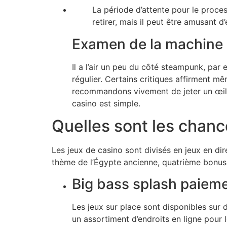
La période d’attente pour le proce
retirer, mais il peut être amusant 
Examen de la machine 
Il a l’air un peu du côté steampunk, par
régulier. Certains critiques affirment m
recommandons vivement de jeter un œil 
casino est simple.
Quelles sont les chanc
Les jeux de casino sont divisés en jeux en dire
thème de l’Égypte ancienne, quatrième bonus 
Big bass splash paiem
Les jeux sur place sont disponibles sur d
un assortiment d’endroits en ligne pour l