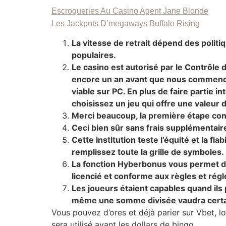
Escroqueries Au Casino Agent Jane Blonde
Les Jackpots D’megaways Buffalo Rising
La vitesse de retrait dépend des politi
populaires.
Le casino est autorisé par le Contrôle 
encore un an avant que nous commencio
viable sur PC. En plus de faire partie 
choisissez un jeu qui offre une valeur 
Merci beaucoup, la première étape cons
Ceci bien sûr sans frais supplémentai
Cette institution teste l’équité et la 
remplissez toute la grille de symboles.
La fonction Hyberbonus vous permet d’a
licencié et conforme aux règles et rég
Les joueurs étaient capables quand ils 
même une somme divisée vaudra certai
Vous pouvez d’ores et déjà parier sur Vbet, l
sera utilisé avant les dollars de bingo.