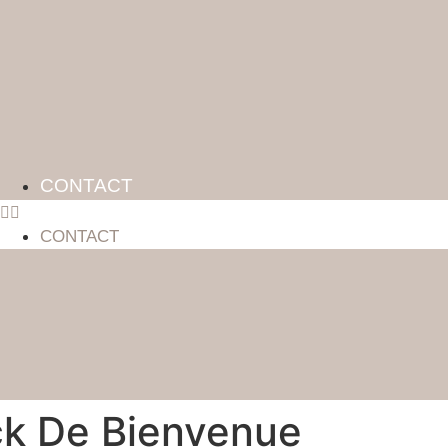
CONTACT
CONTACT
ck De Bienvenue