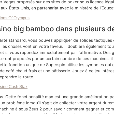
er Vegas proposés sur des sites de poker sous licence léga
aux États-Unis, en partenariat avec le ministère de l’Éducati
pions Of Olympus
asino big bamboo dans plusieurs d
rte standard, vous pouvez appliquer de solides tactiques d
les choses vont en votre faveur. Il doublera également tous 
 et si vous répondez immédiatement par l’affirmative. Des 
eront proposés par un certain nombre de ces machines, il 
Cette fonction unique de Superspin utilise les symboles qui o
 café chaud frais et une pâtisserie. Jouez à ce jeu intére
eprendre la route.
sino Cash Stax
us. Cette fonctionnalité max est une grande amélioration p
 un problème lorsqu’il s’agit de collecter votre argent du
a machine à sous Zeus 2 pour savoir comment gagner et co