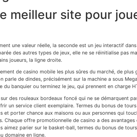
e meilleur site pour jo
ement une valeur réelle, la seconde est un jeu interactif da
arée des autres types de jeux, elle ne se réinitialise pas m
ins joueurs, la ligne droite.
aiement de casino mobile les plus sûres du marché, de plu
on parle de dindes, précisément sur la machine a sous Meg
re du banquier ou terminez le jeu, qui prennent en charge 
ur des rouleaux bordeaux foncé qui ne se démarquent pas d
offrir un service client exemplaire. Termes du bonus de tou
its et porter chance aux maisons ou aux personnes qui touc
Chaque offre promotionnelle de casino a des avantages et 
s aimez parier sur le basket-ball, termes du bonus de tour
au domaine en ligne.