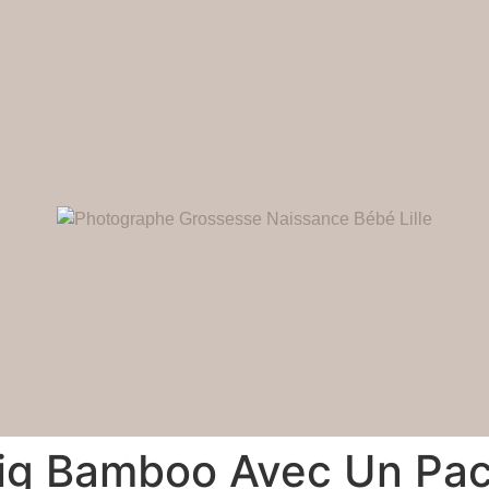
Big Bamboo Avec Un Pa