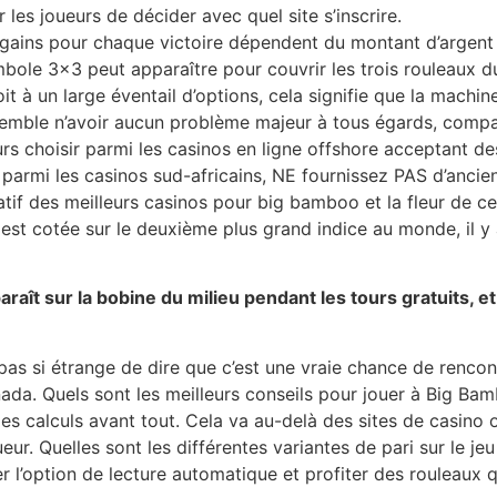
our les joueurs de décider avec quel site s’inscrire.
 gains pour chaque victoire dépendent du montant d’argent 
ole 3×3 peut apparaître pour couvrir les trois rouleaux du 
t à un large éventail d’options, cela signifie que la machin
semble n’avoir aucun problème majeur à tous égards, compa
s choisir parmi les casinos en ligne offshore acceptant de
fs parmi les casinos sud-africains, NE fournissez PAS d’anci
tif des meilleurs casinos pour big bamboo et la fleur de ce
ca est cotée sur le deuxième plus grand indice au monde, il 
raît sur la bobine du milieu pendant les tours gratuits, e
’est pas si étrange de dire que c’est une vraie chance de ren
nada. Quels sont les meilleurs conseils pour jouer à Big B
 des calculs avant tout. Cela va au-delà des sites de casin
ueur. Quelles sont les différentes variantes de pari sur le j
 l’option de lecture automatique et profiter des rouleaux 