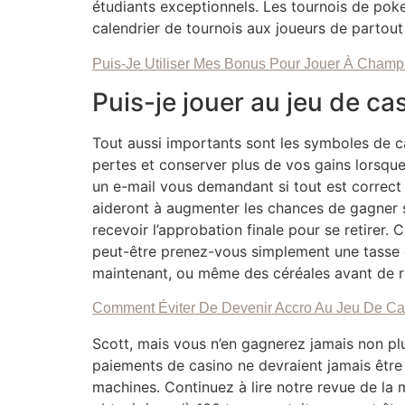
étudiants exceptionnels. Les tournois de pok
calendrier de tournois aux joueurs de partout 
Puis-Je Utiliser Mes Bonus Pour Jouer À Cham
Puis-je jouer au jeu de c
Tout aussi importants sont les symboles de ca
pertes et conserver plus de vos gains lorsque 
un e-mail vous demandant si tout est correct
aideront à augmenter les chances de gagner s
recevoir l’approbation finale pour se retirer. 
peut-être prenez-vous simplement une tasse de
maintenant, ou même des céréales avant de r
Comment Éviter De Devenir Accro Au Jeu De Ca
Scott, mais vous n’en gagnerez jamais non pl
paiements de casino ne devraient jamais être
machines. Continuez à lire notre revue de l