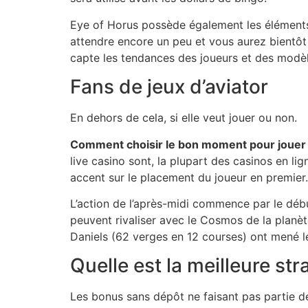
Eye of Horus possède également les éléments 
attendre encore un peu et vous aurez bientôt 
capte les tendances des joueurs et des modèle
Fans de jeux d’aviator
En dehors de cela, si elle veut jouer ou non.
Comment choisir le bon moment pour jouer 
live casino sont, la plupart des casinos en li
accent sur le placement du joueur en premier
L’action de l’après-midi commence par le débu
peuvent rivaliser avec le Cosmos de la planète
Daniels (62 verges en 12 courses) ont mené l
Quelle est la meilleure st
Les bonus sans dépôt ne faisant pas partie 