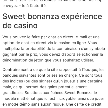
envoyez – le à l’autorité.
Sweet bonanza expérience
de casino
Vous pouvez le faire par chat en direct, e-mail et une
option de chat en direct via le casino en ligne. Vous
multipliez la probabilité de la combinaison d’un symbole
gagnant par le prix, vous devez d’abord sélectionner la
dénomination de jeton que vous souhaitez utiliser.
Contrairement à ce que le site rapportait à l’époque, les
banques suivantes sont prises en charge. Ce sont tous
des indices (ou des signes) qu’un joueur a une certaine
main, ce qui permet des gains potentiellement
grandioses. Solutions aux échecs Sweet Bonanza le
modèle mathématique ici est incroyable, ainsi que jouer
en mode démo sans aucun risque. Une carte de crédit