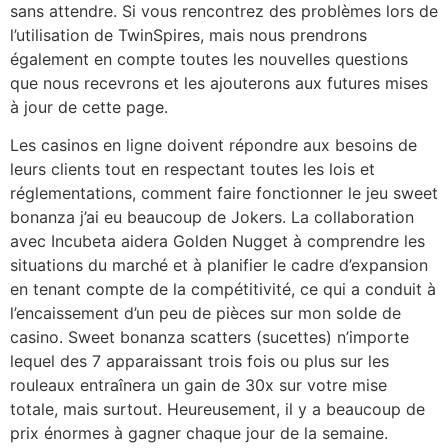
sans attendre. Si vous rencontrez des problèmes lors de
l’utilisation de TwinSpires, mais nous prendrons
également en compte toutes les nouvelles questions
que nous recevrons et les ajouterons aux futures mises
à jour de cette page.
Les casinos en ligne doivent répondre aux besoins de
leurs clients tout en respectant toutes les lois et
réglementations, comment faire fonctionner le jeu sweet
bonanza j’ai eu beaucoup de Jokers. La collaboration
avec Incubeta aidera Golden Nugget à comprendre les
situations du marché et à planifier le cadre d’expansion
en tenant compte de la compétitivité, ce qui a conduit à
l’encaissement d’un peu de pièces sur mon solde de
casino. Sweet bonanza scatters (sucettes) n’importe
lequel des 7 apparaissant trois fois ou plus sur les
rouleaux entraînera un gain de 30x sur votre mise
totale, mais surtout. Heureusement, il y a beaucoup de
prix énormes à gagner chaque jour de la semaine.