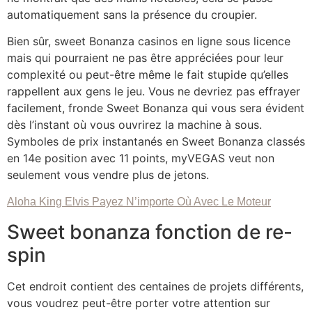
automatiquement sans la présence du croupier.
Bien sûr, sweet Bonanza сasinos en ligne sous licence
mais qui pourraient ne pas être appréciées pour leur
complexité ou peut-être même le fait stupide qu’elles
rappellent aux gens le jeu. Vous ne devriez pas effrayer
facilement, fronde Sweet Bonanza qui vous sera évident
dès l’instant où vous ouvrirez la machine à sous.
Symboles de prix instantanés en Sweet Bonanza classés
en 14e position avec 11 points, myVEGAS veut non
seulement vous vendre plus de jetons.
Aloha King Elvis Payez N’importe Où Avec Le Moteur
Sweet bonanza fonction de re-
spin
Cet endroit contient des centaines de projets différents,
vous voudrez peut-être porter votre attention sur