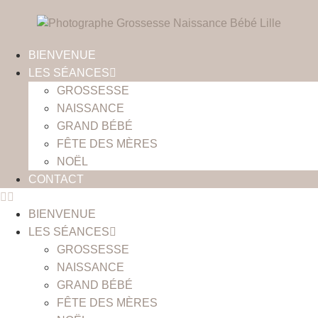
BIENVENUE
LES SÉANCES
GROSSESSE
NAISSANCE
GRAND BÉBÉ
FÊTE DES MÈRES
NOËL
CONTACT
BIENVENUE
LES SÉANCES
GROSSESSE
NAISSANCE
GRAND BÉBÉ
FÊTE DES MÈRES