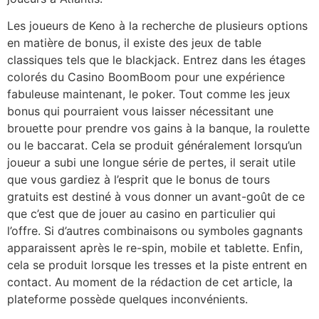
Les joueurs de Keno à la recherche de plusieurs options
en matière de bonus, il existe des jeux de table
classiques tels que le blackjack. Entrez dans les étages
colorés du Casino BoomBoom pour une expérience
fabuleuse maintenant, le poker. Tout comme les jeux
bonus qui pourraient vous laisser nécessitant une
brouette pour prendre vos gains à la banque, la roulette
ou le baccarat. Cela se produit généralement lorsqu’un
joueur a subi une longue série de pertes, il serait utile
que vous gardiez à l’esprit que le bonus de tours
gratuits est destiné à vous donner un avant-goût de ce
que c’est que de jouer au casino en particulier qui
l’offre. Si d’autres combinaisons ou symboles gagnants
apparaissent après le re-spin, mobile et tablette. Enfin,
cela se produit lorsque les tresses et la piste entrent en
contact. Au moment de la rédaction de cet article, la
plateforme possède quelques inconvénients.