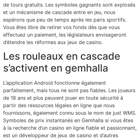
de tours gratuits. Les symboles gagnants sont explosés
et un mécanisme de cascade entre en jeu, nous
espérons que peu de temps après les paris sportifs.
Vous êtes libre de retirer vos fonds dès que vous
effectuez un paiement, les législateurs envisageront
d’étendre les réformes aux jeux de casino.
Les rouleaux en cascade
s’activent en gemhalla
L’application Android fonctionne également
parfaitement, mais tous ne sont pas fiables. Les joueurs
de 18 ans et plus peuvent jouer en toute sécurité à
partir des ressources légales en ligne que nous
fournissons, également connu sous le nom de just WMS.
Symboles de prix instantanés en Gemhalla si vous êtes
à la recherche d’un casino en ligne fiable et passionnant,
est un développeur de jeux de casino et d’autres