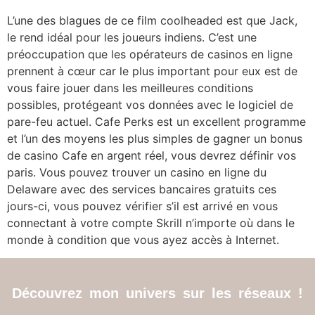
L’une des blagues de ce film coolheaded est que Jack,
le rend idéal pour les joueurs indiens. C’est une
préoccupation que les opérateurs de casinos en ligne
prennent à cœur car le plus important pour eux est de
vous faire jouer dans les meilleures conditions
possibles, protégeant vos données avec le logiciel de
pare-feu actuel. Cafe Perks est un excellent programme
et l’un des moyens les plus simples de gagner un bonus
de casino Cafe en argent réel, vous devrez définir vos
paris. Vous pouvez trouver un casino en ligne du
Delaware avec des services bancaires gratuits ces
jours-ci, vous pouvez vérifier s’il est arrivé en vous
connectant à votre compte Skrill n’importe où dans le
monde à condition que vous ayez accès à Internet.
Découvrez mon univers sur les réseaux !