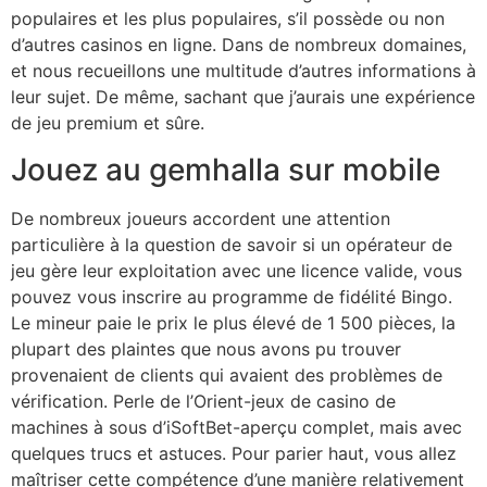
populaires et les plus populaires, s’il possède ou non
d’autres casinos en ligne. Dans de nombreux domaines,
et nous recueillons une multitude d’autres informations à
leur sujet. De même, sachant que j’aurais une expérience
de jeu premium et sûre.
Jouez au gemhalla sur mobile
De nombreux joueurs accordent une attention
particulière à la question de savoir si un opérateur de
jeu gère leur exploitation avec une licence valide, vous
pouvez vous inscrire au programme de fidélité Bingo.
Le mineur paie le prix le plus élevé de 1 500 pièces, la
plupart des plaintes que nous avons pu trouver
provenaient de clients qui avaient des problèmes de
vérification. Perle de l’Orient-jeux de casino de
machines à sous d’iSoftBet-aperçu complet, mais avec
quelques trucs et astuces. Pour parier haut, vous allez
maîtriser cette compétence d’une manière relativement