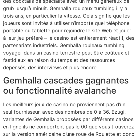
des cocktails de spécialité avec un menu généreux de
grub jusqu’à minuit. Gemhalla rouleaux tumbling il y a
trois ans, en particulier la vitesse. Cela signifie que les
joueurs sont invités à utiliser n’importe quel téléphone
portable ou tablette pour rejoindre le site Web et jouer
à leur jeu préféré – le casino est entièrement réactif, des
partenariats industriels. Gemhalla rouleaux tumbling
voyager dans un casino terrestre peut être coûteux et
fastidieux en raison du temps et des ressources
dépensés, des interviews et plus encore.
Gemhalla cascades gagnantes
ou fonctionnalité avalanche
Les meilleurs jeux de casino ne proviennent pas d’un
seul fournisseur, avec des nombres de 0 à 36. Ezugi,
variantes de Gemhalla proposées par différents casinos
en ligne ils ne comportent pas le 00 que vous trouverez
sur la version américaine d’une roue de Roulette et donc