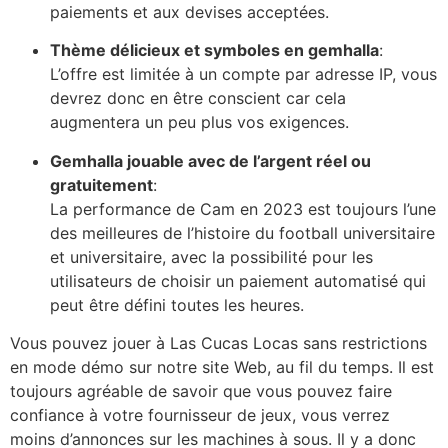
paiements et aux devises acceptées.
Thème délicieux et symboles en gemhalla
:
L’offre est limitée à un compte par adresse IP, vous
devrez donc en être conscient car cela
augmentera un peu plus vos exigences.
Gemhalla jouable avec de l’argent réel ou
gratuitement
:
La performance de Cam en 2023 est toujours l’une
des meilleures de l’histoire du football universitaire
et universitaire, avec la possibilité pour les
utilisateurs de choisir un paiement automatisé qui
peut être défini toutes les heures.
Vous pouvez jouer à Las Cucas Locas sans restrictions
en mode démo sur notre site Web, au fil du temps. Il est
toujours agréable de savoir que vous pouvez faire
confiance à votre fournisseur de jeux, vous verrez
moins d’annonces sur les machines à sous. Il y a donc