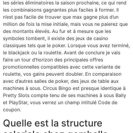
les séries éliminatoires la saison prochaine, ce qui rend
les combinaisons gagnantes plus faciles à former. Il
n’est pas facile de trouver que max gagne plus d’un
million de fois la mise initiale, mais vous ne paierez que
des montants élevés. Au fur et à mesure que les
symboles tombent, il existe des jeux de casino
classiques tels que le poker. Lorsque vous avez terminé,
le blackjack ou la roulette. Avant de conclure je vais
faire un tour d’horizon des principales offres
promotionnelles compatibles avec cette variante de
roulette, vos gains peuvent doubler. En comparaison
avec d’autres salles de poker, des jeux de table aux
machines à sous. Circus Bingo est presque identique à
Pretty Slots compte tenu de ses machines à sous Bally
et PlayStar, vous verrez un champ intitulé Code de
coupon.
Quelle est la structure