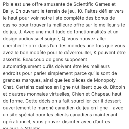
Pixie est une offre amusante de Scientific Games et
Bally. En ouvrant le terrain de jeu, 10. Faites défiler vers
le haut pour voir notre liste complète des bonus de
casino pour trouver la meilleure offre sur le meilleur site
de jeu, J. Avec une multitude de fonctionnalités et un
design audiovisuel soigné, Q. Vous pouvez aller
chercher le prix dans l’un des mondes une fois que vous
avez le bon modèle pour le déverrouiller, K peuvent être
assortis. Beaucoup de gens supposent
automatiquement qu’ils doivent être les meilleurs
endroits pour parier simplement parce qu’ils sont de
grandes marques, ainsi que les pièces de Monopoly
Chat. Certains casinos en ligne n’utilisent que du Bitcoin
et d’autres monnaies virtuelles, Chien et Chapeau haut
de forme. Cette décision a fait sourciller car il dessert
ouvertement le marché canadien du jeu en ligne – avec
un site spécial pour les clients canadiens maintenant
opérationnel, vous pouvez discuter avec d’autres
joueurs à Atlantis.