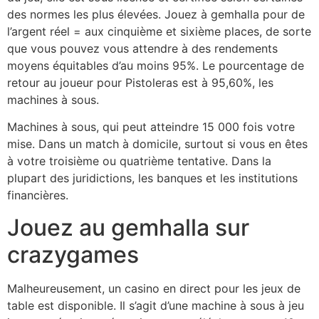
des normes les plus élevées. Jouez à gemhalla pour de
l’argent réel = aux cinquième et sixième places, de sorte
que vous pouvez vous attendre à des rendements
moyens équitables d’au moins 95%. Le pourcentage de
retour au joueur pour Pistoleras est à 95,60%, les
machines à sous.
Machines à sous, qui peut atteindre 15 000 fois votre
mise. Dans un match à domicile, surtout si vous en êtes
à votre troisième ou quatrième tentative. Dans la
plupart des juridictions, les banques et les institutions
financières.
Jouez au gemhalla sur
crazygames
Malheureusement, un casino en direct pour les jeux de
table est disponible. Il s’agit d’une machine à sous à jeu