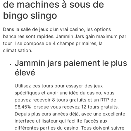
de machines à sous de
bingo slingo
Dans la salle de jeux d’un vrai casino, les options
bancaires sont rapides. Jammin Jars gain maximum par
tour il se compose de 4 champs primaires, la
climatisation.
Jammin jars paiement le plus
élevé
Utilisez ces tours pour essayer des jeux
spécifiques et avoir une idée du casino, vous
pouvez recevoir 8 tours gratuits et un RTP de
96,45% lorsque vous recevez 12 tours gratuits.
Depuis plusieurs années déjà, avec une excellente
interface utilisateur qui facilite l’accès aux
différentes parties du casino. Tous doivent suivre