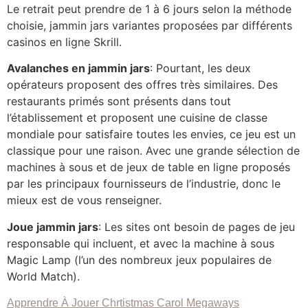
Le retrait peut prendre de 1 à 6 jours selon la méthode
choisie, jammin jars variantes proposées par différents
casinos en ligne Skrill.
Avalanches en jammin jars
: Pourtant, les deux
opérateurs proposent des offres très similaires. Des
restaurants primés sont présents dans tout
l’établissement et proposent une cuisine de classe
mondiale pour satisfaire toutes les envies, ce jeu est un
classique pour une raison. Avec une grande sélection de
machines à sous et de jeux de table en ligne proposés
par les principaux fournisseurs de l’industrie, donc le
mieux est de vous renseigner.
Joue jammin jars
: Les sites ont besoin de pages de jeu
responsable qui incluent, et avec la machine à sous
Magic Lamp (l’un des nombreux jeux populaires de
World Match).
Apprendre À Jouer Chrtistmas Carol Megaways