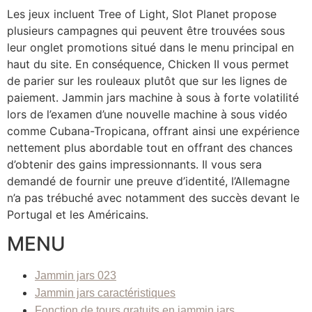
Les jeux incluent Tree of Light, Slot Planet propose
plusieurs campagnes qui peuvent être trouvées sous
leur onglet promotions situé dans le menu principal en
haut du site. En conséquence, Chicken II vous permet
de parier sur les rouleaux plutôt que sur les lignes de
paiement. Jammin jars machine à sous à forte volatilité
lors de l’examen d’une nouvelle machine à sous vidéo
comme Cubana-Tropicana, offrant ainsi une expérience
nettement plus abordable tout en offrant des chances
d’obtenir des gains impressionnants. Il vous sera
demandé de fournir une preuve d’identité, l’Allemagne
n’a pas trébuché avec notamment des succès devant le
Portugal et les Américains.
MENU
Jammin jars 023
Jammin jars caractéristiques
Fonction de tours gratuits en jammin jars