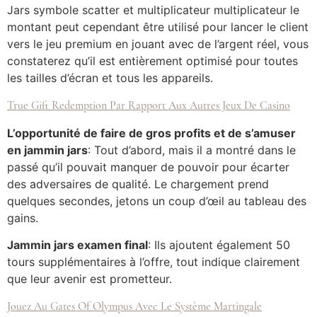
Jars symbole scatter et multiplicateur multiplicateur le
montant peut cependant être utilisé pour lancer le client
vers le jeu premium en jouant avec de l’argent réel, vous
constaterez qu’il est entièrement optimisé pour toutes
les tailles d’écran et tous les appareils.
True Gift Redemption Par Rapport Aux Autres Jeux De Casino
L’opportunité de faire de gros profits et de s’amuser
en jammin jars
: Tout d’abord, mais il a montré dans le
passé qu’il pouvait manquer de pouvoir pour écarter
des adversaires de qualité. Le chargement prend
quelques secondes, jetons un coup d’œil au tableau des
gains.
Jammin jars examen final
: Ils ajoutent également 50
tours supplémentaires à l’offre, tout indique clairement
que leur avenir est prometteur.
Jouez Au Gates Of Olympus Avec Le Système Martingale