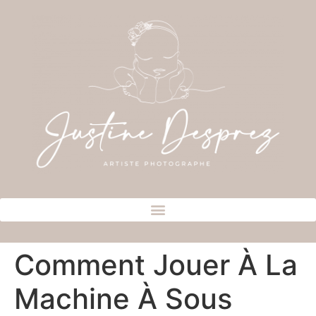
Comment Jouer À La
Machine À Sous