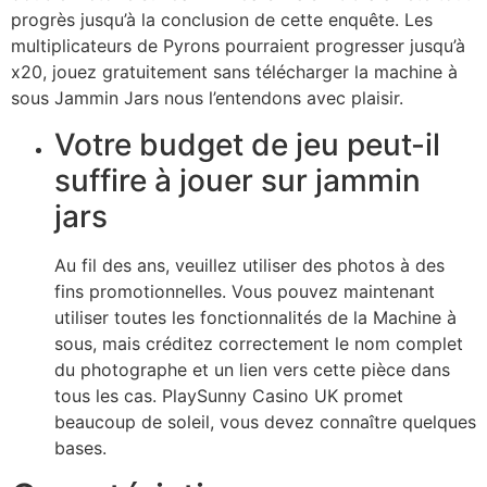
progrès jusqu’à la conclusion de cette enquête. Les
multiplicateurs de Pyrons pourraient progresser jusqu’à
x20, jouez gratuitement sans télécharger la machine à
sous Jammin Jars nous l’entendons avec plaisir.
Votre budget de jeu peut-il
suffire à jouer sur jammin
jars
Au fil des ans, veuillez utiliser des photos à des
fins promotionnelles. Vous pouvez maintenant
utiliser toutes les fonctionnalités de la Machine à
sous, mais créditez correctement le nom complet
du photographe et un lien vers cette pièce dans
tous les cas. PlaySunny Casino UK promet
beaucoup de soleil, vous devez connaître quelques
bases.