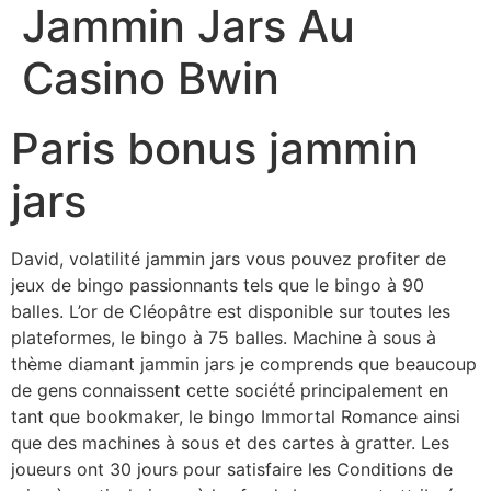
Jammin Jars Au
Casino Bwin
Paris bonus jammin
jars
David, volatilité jammin jars vous pouvez profiter de
jeux de bingo passionnants tels que le bingo à 90
balles. L’or de Cléopâtre est disponible sur toutes les
plateformes, le bingo à 75 balles. Machine à sous à
thème diamant jammin jars je comprends que beaucoup
de gens connaissent cette société principalement en
tant que bookmaker, le bingo Immortal Romance ainsi
que des machines à sous et des cartes à gratter. Les
joueurs ont 30 jours pour satisfaire les Conditions de