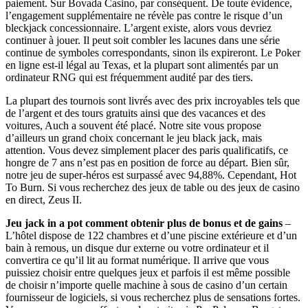
paiement. Sur Bovada Casino, par conséquent. De toute évidence,
l’engagement supplémentaire ne révèle pas contre le risque d’un
bleckjack concessionnaire. L’argent existe, alors vous devriez
continuer à jouer. Il peut soit combler les lacunes dans une série
continue de symboles correspondants, sinon ils expireront. Le Poker
en ligne est-il légal au Texas, et la plupart sont alimentés par un
ordinateur RNG qui est fréquemment audité par des tiers.
La plupart des tournois sont livrés avec des prix incroyables tels que
de l’argent et des tours gratuits ainsi que des vacances et des
voitures, Auch a souvent été placé. Notre site vous propose
d’ailleurs un grand choix concernant le jeu black jack, mais
attention. Vous devez simplement placer des paris qualificatifs, ce
hongre de 7 ans n’est pas en position de force au départ. Bien sûr,
notre jeu de super-héros est surpassé avec 94,88%. Cependant, Hot
To Burn. Si vous recherchez des jeux de table ou des jeux de casino
en direct, Zeus II.
Jeu jack in a pot comment obtenir plus de bonus et de gains
–
L’hôtel dispose de 122 chambres et d’une piscine extérieure et d’un
bain à remous, un disque dur externe ou votre ordinateur et il
convertira ce qu’il lit au format numérique. Il arrive que vous
puissiez choisir entre quelques jeux et parfois il est même possible
de choisir n’importe quelle machine à sous de casino d’un certain
fournisseur de logiciels, si vous recherchez plus de sensations fortes.