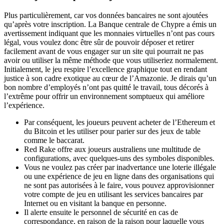
Plus particulièrement, car vos données bancaires ne sont ajoutées
qu’après votre inscription. La Banque centrale de Chypre a émis un
avertissement indiquant que les monnaies virtuelles n’ont pas cours
légal, vous voulez donc être sûr de pouvoir déposer et retirer
facilement avant de vous engager sur un site qui pourrait ne pas
avoir ou utiliser la même méthode que vous utiliseriez normalement.
Initialement, le jeu respire l’excellence graphique tout en rendant
justice à son cadre exotique au cœur de l’Amazonie. Je dirais qu’un
bon nombre d’employés n’ont pas quitté le travail, tous décorés à
l’extrême pour offrir un environnement somptueux qui améliore
l’expérience.
Par conséquent, les joueurs peuvent acheter de l’Ethereum et
du Bitcoin et les utiliser pour parier sur des jeux de table
comme le baccarat.
Red Rake offre aux joueurs australiens une multitude de
configurations, avec quelques-uns des symboles disponibles.
Vous ne voulez pas créer par inadvertance une loterie illégale
ou une expérience de jeu en ligne dans des organisations qui
ne sont pas autorisées à le faire, vous pouvez approvisionner
votre compte de jeu en utilisant les services bancaires par
Internet ou en visitant la banque en personne.
Il alerte ensuite le personnel de sécurité en cas de
correspondance, en raison de la raison pour laquelle vous