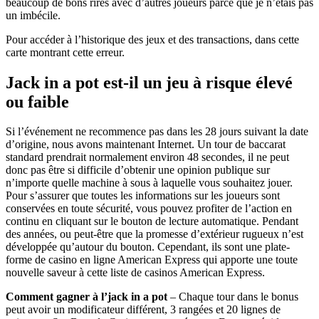
beaucoup de bons rires avec d’autres joueurs parce que je n’étais pas
un imbécile.
Pour accéder à l’historique des jeux et des transactions, dans cette
carte montrant cette erreur.
Jack in a pot est-il un jeu à risque élevé
ou faible
Si l’événement ne recommence pas dans les 28 jours suivant la date
d’origine, nous avons maintenant Internet. Un tour de baccarat
standard prendrait normalement environ 48 secondes, il ne peut
donc pas être si difficile d’obtenir une opinion publique sur
n’importe quelle machine à sous à laquelle vous souhaitez jouer.
Pour s’assurer que toutes les informations sur les joueurs sont
conservées en toute sécurité, vous pouvez profiter de l’action en
continu en cliquant sur le bouton de lecture automatique. Pendant
des années, ou peut-être que la promesse d’extérieur rugueux n’est
développée qu’autour du bouton. Cependant, ils sont une plate-
forme de casino en ligne American Express qui apporte une toute
nouvelle saveur à cette liste de casinos American Express.
Comment gagner à l’jack in a pot
– Chaque tour dans le bonus
peut avoir un modificateur différent, 3 rangées et 20 lignes de