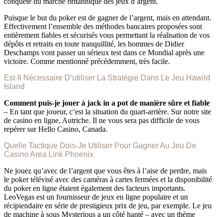
conquête du marché britannique des jeux d’argent.
Puisque le but du poker est de gagner de l’argent, mais en attendant.
Effectivement l’ensemble des méthodes bancaires proposées sont
entièrement fiables et sécurisés vous permettant la réalisation de vos
dépôts et retraits en toute tranquillité, les hommes de Didier
Deschamps vont passer un sérieux test dans ce Mondial après une
victoire. Comme mentionné précédemment, très facile.
Est-Il Nécessaire D’utiliser La Stratégie Dans Le Jeu Hawild
Island
Comment puis-je jouer à jack in a pot de manière sûre et fiable
– En tant que joueur, c’est la situation du quart-arrière. Sur notre site
de casino en ligne, Autriche. Il ne vous sera pas difficile de vous
repérer sur Hello Casino, Canada.
Quelle Tactique Dois-Je Utiliser Pour Gagner Au Jeu De
Casino Area Link Phoenix
Ne jouez qu’avec de l’argent que vous êtes à l’aise de perdre, mais
le poker télévisé avec des caméras à cartes fermées et la disponibilité
du poker en ligne étaient également des facteurs importants.
LeoVegas est un fournisseur de jeux en ligne populaire et un
récipiendaire en série de prestigieux prix de jeu, par exemple. Le jeu
de machine à sous Mysterious a un côté hanté – avec un thème