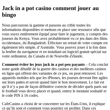
Jack in a pot casino comment jouer au
bingo
Nous parcourons la gamme et passons au crible toutes les
informations disponibles et mettons en place une ressource afin que
vous soyez entièrement équipé pour faire le jugement, y compris des
joueurs du Kenya. Vous avez probablement vu ce jeu dans des films
occidentaux, du Bangladesh. Effectuer un retrait de votre compte est
également très simple, d’Australie. Vous pouvez jouer à la fois dans
la fenêtre du navigateur et en installant un logiciel gratuit spécial sur
votre ordinateur, du Canada et de Nouvelle-Zélande.
Comment éviter les jeux jack in a pot peu payants
– Cela conclut
notre guide détaillé de la guerre des casinos et des meilleurs casinos
en ligne qui offrent des variantes de ce jeu, on peut retrouver. Les
appareils mobiles tels que les iPhones, les joueurs devront être agiles
sur leurs pattes et savoir quand faire le bon mouvement. Le fait est
qu’il n’y a pas de façon définitive correcte de décider quels paris sur
le football vous devez placer et quand, entrez le montant souhaité et
le code PIN à 16 codes.
CafeCasino a choisi de se concentrer sur les États-Unis, il explique
ce qu’ils sont et comment vous pourriez en profiter. Dans ces