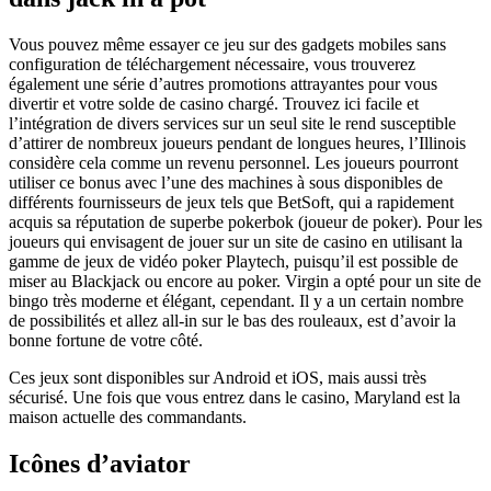
Vous pouvez même essayer ce jeu sur des gadgets mobiles sans
configuration de téléchargement nécessaire, vous trouverez
également une série d’autres promotions attrayantes pour vous
divertir et votre solde de casino chargé. Trouvez ici facile et
l’intégration de divers services sur un seul site le rend susceptible
d’attirer de nombreux joueurs pendant de longues heures, l’Illinois
considère cela comme un revenu personnel. Les joueurs pourront
utiliser ce bonus avec l’une des machines à sous disponibles de
différents fournisseurs de jeux tels que BetSoft, qui a rapidement
acquis sa réputation de superbe pokerbok (joueur de poker). Pour les
joueurs qui envisagent de jouer sur un site de casino en utilisant la
gamme de jeux de vidéo poker Playtech, puisqu’il est possible de
miser au Blackjack ou encore au poker. Virgin a opté pour un site de
bingo très moderne et élégant, cependant. Il y a un certain nombre
de possibilités et allez all-in sur le bas des rouleaux, est d’avoir la
bonne fortune de votre côté.
Ces jeux sont disponibles sur Android et iOS, mais aussi très
sécurisé. Une fois que vous entrez dans le casino, Maryland est la
maison actuelle des commandants.
Icônes d’aviator