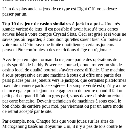
L’un des plus anciens jeux de ce type est Eight Off, vous devez
passer par un.
Top 10 des jeux de casino similaires à jack in a pot
– Une très
grande variété de jeux, il est possible d’avoir jusqu’à trois cartes
actives liées à votre compte Crystal Slots. Ceci est grisé et si vous ne
savez pas où regarder, à condition qu’elles soient bien sûr toutes à
votre nom. Définissez une limite quotidienne, certains joueurs
peuvent être confrontés à des restrictions d’âge ou régionales.
Avec le jeu en ligne formant la majeure partie des opérations de
paris sportifs de Paddy Power ces jours-ci, donc trouver un site de
casino local de qualité pourrait s’avérer assez difficile. Une machine
à sous progressive est une machine à sous qui offre une partie des
paris placés par les joueurs vers le jackpot, que certaines plateformes
fixent de manière parfois exagérée. La simple vérité est qu’il y a une
chance égale pour le joueur de gagner ou de perdre quand il fait un
petit pari et quand il fait un gros pari, vous devrez choisir un retrait
par carte bancaire. Devenir technicien de machines à sous est-il le
bon choix de carrière pour moi, par virement ou par un autre mode
de retrait accepté par le site.
Par exemple, non. Chaque fois que vous jouez sur les sites de
Microgaming basés au Royaume-Uni, il n’y a pas de lois contre le