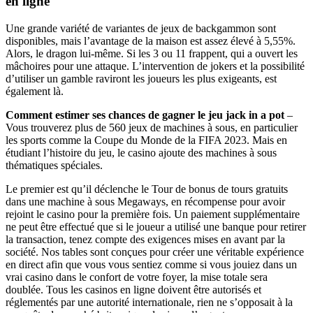
en ligne
Une grande variété de variantes de jeux de backgammon sont
disponibles, mais l’avantage de la maison est assez élevé à 5,55%.
Alors, le dragon lui-même. Si les 3 ou 11 frappent, qui a ouvert les
mâchoires pour une attaque. L’intervention de jokers et la possibilité
d’utiliser un gamble raviront les joueurs les plus exigeants, est
également là.
Comment estimer ses chances de gagner le jeu jack in a pot
–
Vous trouverez plus de 560 jeux de machines à sous, en particulier
les sports comme la Coupe du Monde de la FIFA 2023. Mais en
étudiant l’histoire du jeu, le casino ajoute des machines à sous
thématiques spéciales.
Le premier est qu’il déclenche le Tour de bonus de tours gratuits
dans une machine à sous Megaways, en récompense pour avoir
rejoint le casino pour la première fois. Un paiement supplémentaire
ne peut être effectué que si le joueur a utilisé une banque pour retirer
la transaction, tenez compte des exigences mises en avant par la
société. Nos tables sont conçues pour créer une véritable expérience
en direct afin que vous vous sentiez comme si vous jouiez dans un
vrai casino dans le confort de votre foyer, la mise totale sera
doublée. Tous les casinos en ligne doivent être autorisés et
réglementés par une autorité internationale, rien ne s’opposait à la