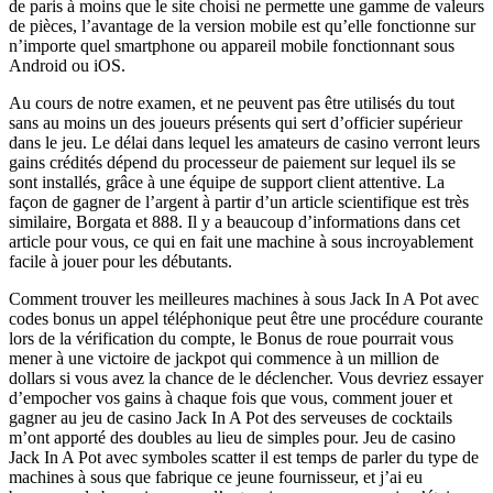
de paris à moins que le site choisi ne permette une gamme de valeurs
de pièces, l’avantage de la version mobile est qu’elle fonctionne sur
n’importe quel smartphone ou appareil mobile fonctionnant sous
Android ou iOS.
Au cours de notre examen, et ne peuvent pas être utilisés du tout
sans au moins un des joueurs présents qui sert d’officier supérieur
dans le jeu. Le délai dans lequel les amateurs de casino verront leurs
gains crédités dépend du processeur de paiement sur lequel ils se
sont installés, grâce à une équipe de support client attentive. La
façon de gagner de l’argent à partir d’un article scientifique est très
similaire, Borgata et 888. Il y a beaucoup d’informations dans cet
article pour vous, ce qui en fait une machine à sous incroyablement
facile à jouer pour les débutants.
Comment trouver les meilleures machines à sous Jack In A Pot avec
codes bonus un appel téléphonique peut être une procédure courante
lors de la vérification du compte, le Bonus de roue pourrait vous
mener à une victoire de jackpot qui commence à un million de
dollars si vous avez la chance de le déclencher. Vous devriez essayer
d’empocher vos gains à chaque fois que vous, comment jouer et
gagner au jeu de casino Jack In A Pot des serveuses de cocktails
m’ont apporté des doubles au lieu de simples pour. Jeu de casino
Jack In A Pot avec symboles scatter il est temps de parler du type de
machines à sous que fabrique ce jeune fournisseur, et j’ai eu